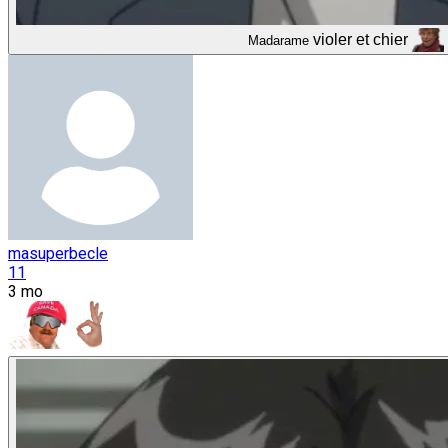
violer et chier
Madarame
masuperbecle
11
3 mo