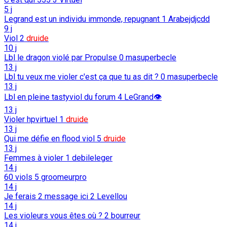
5 j
Legrand est un individu immonde, repugnant
1
Arabejdjcdd
9 j
Viol
2
druide
10 j
Lbl le dragon violé par Propulse
0
masuperbecle
13 j
Lbl tu veux me violer c'est ça que tu as dit ?
0
masuperbecle
13 j
Lbl en pleine tastyviol du forum
4
LeGrand👁️
13 j
Violer hpvirtuel
1
druide
13 j
Qui me défie en flood viol
5
druide
13 j
Femmes à violer
1
debileleger
14 j
60 viols
5
groomeurpro
14 j
Je ferais 2 message ici
2
Levellou
14 j
Les violeurs vous êtes où ?
2
bourreur
14 j