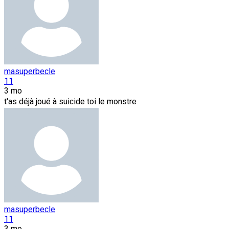
masuperbecle
11
3 mo
t'as déjà joué à suicide toi le monstre
masuperbecle
11
3 mo