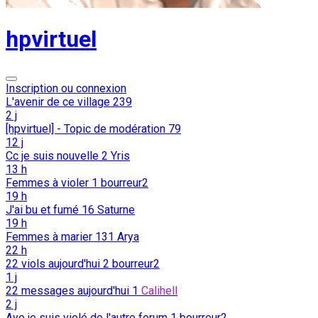
hpvirtuel
Inscription ou connexion
L'avenir de ce village
239
2 j
[hpvirtuel] - Topic de modération
79
12 j
Cc je suis nouvelle
2
Yris
13 h
Femmes à violer
1
bourreur2
19 h
J'ai bu et fumé
16
Saturne
19 h
Femmes à marier
131
Arya
22 h
22 viols aujourd'hui
2
bourreur2
1 j
22 messages aujourd'hui
1
Calihell
2 j
Ayo je suis violé de l'autre forum
1
bourreur2