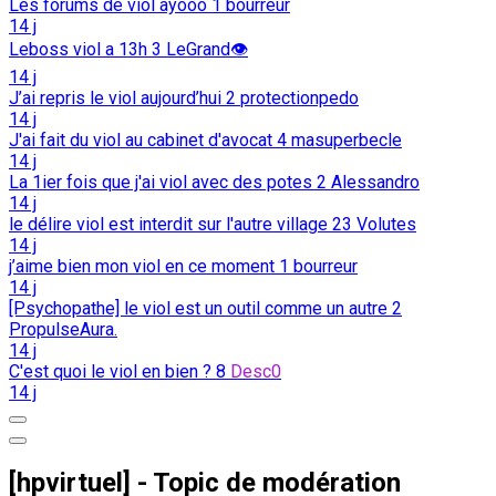
Les forums de viol ayooo
1
bourreur
14 j
Leboss viol a 13h
3
LeGrand👁️
14 j
J’ai repris le viol aujourd’hui
2
protectionpedo
14 j
J'ai fait du viol au cabinet d'avocat
4
masuperbecle
14 j
La 1ier fois que j'ai viol avec des potes
2
Alessandro
14 j
le délire viol est interdit sur l'autre village
23
Volutes
14 j
j’aime bien mon viol en ce moment
1
bourreur
14 j
[Psychopathe] le viol est un outil comme un autre
2
PropulseAura.
14 j
C'est quoi le viol en bien ?
8
Desc0
14 j
[hpvirtuel] - Topic de modération