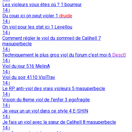
Les violeurs vous êtes où ?
1
bourreur
14 j
Du coup ici on peut violer
1
druide
14 j
On viol pour les stat ici
1
Levellou
14 j
Comment régler le viol du sommeil de Calihell
7
masuperbecle
14 j
Techniquement le plus gros viol du forum c'est moi
6
Desc0
14 j
Viol du jour
516
MelinA
14 j
Viol du soir
4110
ViolTrav
14 j
Le RP anti-viol des vrais violeurs
5
masuperbecle
14 j
Vision du 8eme viol de l'enfer
3
egofragile
14 j
Je veux un un viol dans ce style
4
E-SHIN
14 j
Je fais un viol avec la sœur de Calihell
8
masuperbecle
14 j