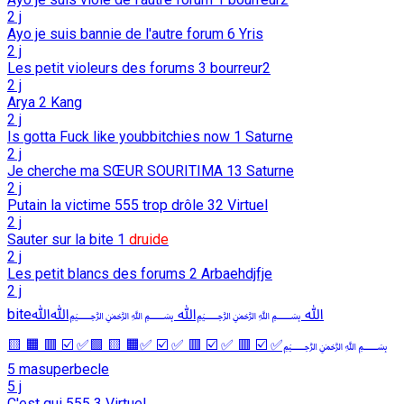
2 j
Ayo je suis bannie de l'autre forum
6
Yris
2 j
Les petit violeurs des forums
3
bourreur2
2 j
Arya
2
Kang
2 j
Is gotta Fuck like youbbitchies now
1
Saturne
2 j
Je cherche ma SŒUR SOURITIMA
13
Saturne
2 j
Putain la victime 555 trop drôle
32
Virtuel
2 j
Sauter sur la bite
1
druide
2 j
Les petit blancs des forums
2
Arbaehdjfje
2 j
biteﷲ ﷽ﷲ ﷽ﷲﷲ
﷽✅ ☑️ 🟥 ✅ ☑️ 🟥 ✅ ☑️ ✅🟧 🟨 🟩✅ ☑️ 🟥 🟧 🟨
5
masuperbecle
5 j
C'est qui 555
3
Virtuel