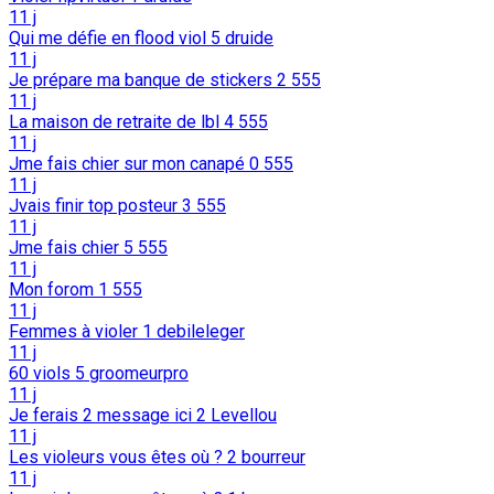
11 j
Qui me défie en flood viol
5
druide
11 j
Je prépare ma banque de stickers
2
555
11 j
La maison de retraite de lbl
4
555
11 j
Jme fais chier sur mon canapé
0
555
11 j
Jvais finir top posteur
3
555
11 j
Jme fais chier
5
555
11 j
Mon forom
1
555
11 j
Femmes à violer
1
debileleger
11 j
60 viols
5
groomeurpro
11 j
Je ferais 2 message ici
2
Levellou
11 j
Les violeurs vous êtes où ?
2
bourreur
11 j