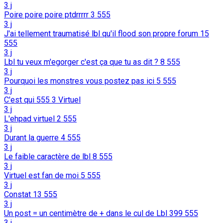
3 j
Poire poire poire ptdrrrrr
3
555
3 j
J'ai tellement traumatisé lbl qu'il flood son propre forum
15
555
3 j
Lbl tu veux m'egorger c'est ça que tu as dit ?
8
555
3 j
Pourquoi les monstres vous postez pas ici
5
555
3 j
C'est qui 555
3
Virtuel
3 j
L'ehpad virtuel
2
555
3 j
Durant la guerre
4
555
3 j
Le faible caractère de lbl
8
555
3 j
Virtuel est fan de moi
5
555
3 j
Constat
13
555
3 j
Un post = un centimètre de + dans le cul de Lbl
399
555
3 j