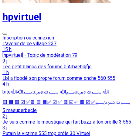
hpvirtuel
Inscription ou connexion
L'avenir de ce village
237
15 h
[hpvirtuel] - Topic de modération
79
9 j
Les petit blancs des forums
0
Arbaehdjfje
1 h
Lbl a floodé son propre forum comme onche
560
555
4 h
biteﷲ ﷽ﷲ ﷽ﷲﷲ
﷽✅ ☑️ 🟥 ✅ ☑️ 🟥 ✅ ☑️ ✅🟧 🟨 🟩✅ ☑️ 🟥 🟧 🟨
5
masuperbecle
2 j
Je suis comme le moustique qui fait buzz à ton oreille
3
555
3 j
Putain la victime 555 trop drôle
30
Virtuel