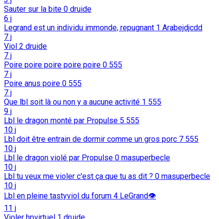
Sauter sur la bite
0
druide
6 j
Legrand est un individu immonde, repugnant
1
Arabejdjcdd
7 j
Viol
2
druide
7 j
Poire poire poire poire poire
0
555
7 j
Poire anus poire
0
555
7 j
Que lbl soit là ou non y a aucune activité
1
555
9 j
Lbl le dragon monté par Propulse
5
555
10 j
Lbl doit être entrain de dormir comme un gros porc
7
555
10 j
Lbl le dragon violé par Propulse
0
masuperbecle
10 j
Lbl tu veux me violer c'est ça que tu as dit ?
0
masuperbecle
10 j
Lbl en pleine tastyviol du forum
4
LeGrand👁️
11 j
Violer hpvirtuel
1
druide