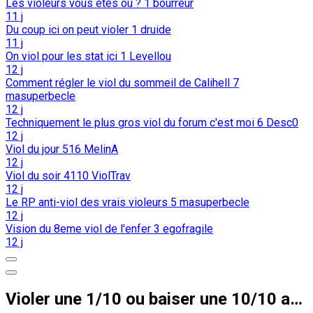
Les violeurs vous êtes où ?
1
bourreur
11 j
Du coup ici on peut violer
1
druide
11 j
On viol pour les stat ici
1
Levellou
12 j
Comment régler le viol du sommeil de Calihell
7
masuperbecle
12 j
Techniquement le plus gros viol du forum c'est moi
6
Desc0
12 j
Viol du jour
516
MelinA
12 j
Viol du soir
4110
ViolTrav
12 j
Le RP anti-viol des vrais violeurs
5
masuperbecle
12 j
Vision du 8eme viol de l'enfer
3
egofragile
12 j
Violer une 1/10 ou baiser une 10/10 avec consentement ?