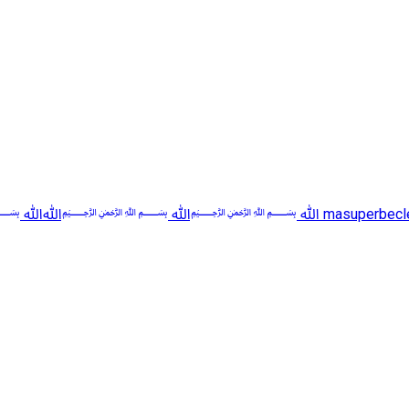
✅ ☑️ ✅🟧 🟨 🟩✅ ☑️ 🟥 🟧 🟨
5
masuperbecl