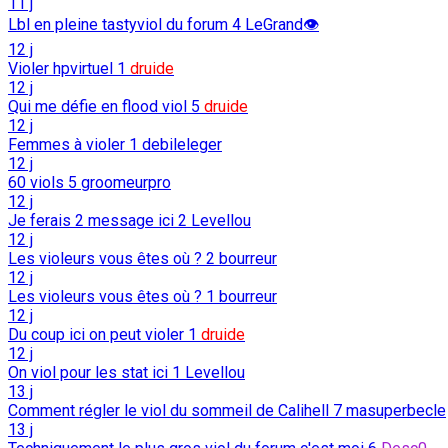
11 j
Lbl en pleine tastyviol du forum
4
LeGrand👁️
12 j
Violer hpvirtuel
1
druide
12 j
Qui me défie en flood viol
5
druide
12 j
Femmes à violer
1
debileleger
12 j
60 viols
5
groomeurpro
12 j
Je ferais 2 message ici
2
Levellou
12 j
Les violeurs vous êtes où ?
2
bourreur
12 j
Les violeurs vous êtes où ?
1
bourreur
12 j
Du coup ici on peut violer
1
druide
12 j
On viol pour les stat ici
1
Levellou
13 j
Comment régler le viol du sommeil de Calihell
7
masuperbecle
13 j