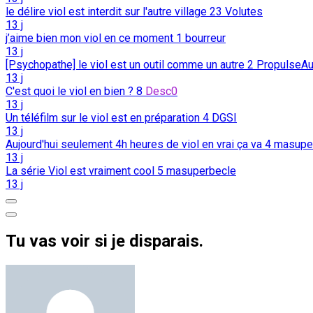
le délire viol est interdit sur l'autre village
23
Volutes
13 j
j’aime bien mon viol en ce moment
1
bourreur
13 j
[Psychopathe] le viol est un outil comme un autre
2
PropulseAu
13 j
C'est quoi le viol en bien ?
8
Desc0
13 j
Un téléfilm sur le viol est en préparation
4
DGSI
13 j
Aujourd'hui seulement 4h heures de viol en vrai ça va
4
masupe
13 j
La série Viol est vraiment cool
5
masuperbecle
13 j
Tu vas voir si je disparais.