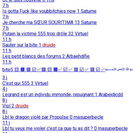
7 h
Is gotta Fuck like youbbitchies now
1
Saturne
7 h
Je cherche ma SŒUR SOURITIMA
13
Saturne
7 h
Putain la victime 555 trop drôle
32
Virtuel
11 h
Sauter sur la bite
1
druide
11 h
Les petit blancs des forums
2
Arbaehdjfje
11 h
biteﷲ ﷽ﷲ ﷽ﷲﷲ ﷽✅ ☑️ 🟥 ✅ ☑️ 🟥 
3 j
C'est qui 555
3
Virtuel
4 j
Legrand est un individu immonde, repugnant
1
Arabejdjcdd
8 j
Viol
2
druide
8 j
Lbl le dragon violé par Propulse
0
masuperbecle
11 j
Lbl tu veux me violer c'est ça que tu as dit ?
0
masuperbecle