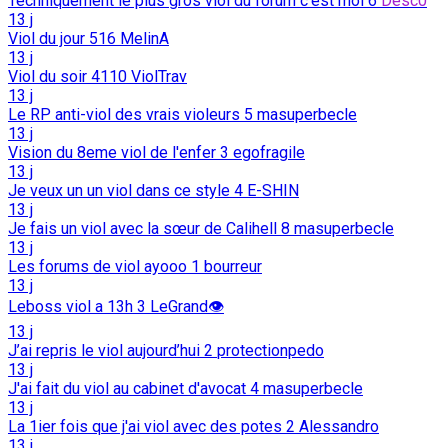
Techniquement le plus gros viol du forum c'est moi
6
Desc0
13 j
Viol du jour
516
MelinA
13 j
Viol du soir
4110
ViolTrav
13 j
Le RP anti-viol des vrais violeurs
5
masuperbecle
13 j
Vision du 8eme viol de l'enfer
3
egofragile
13 j
Je veux un un viol dans ce style
4
E-SHIN
13 j
Je fais un viol avec la sœur de Calihell
8
masuperbecle
13 j
Les forums de viol ayooo
1
bourreur
13 j
Leboss viol a 13h
3
LeGrand👁️
13 j
J’ai repris le viol aujourd’hui
2
protectionpedo
13 j
J'ai fait du viol au cabinet d'avocat
4
masuperbecle
13 j
La 1ier fois que j'ai viol avec des potes
2
Alessandro
13 j