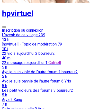
hpvirtuel
Inscription ou connexion
L'avenir de ce village
239
13 h
[hpvirtuel] - Topic de modération
79
10 j
22 viols aujourd'hui
2
bourreur2
40 m
22 messages aujourd'hui
1
Calihell
5 h
Ayo je suis violé de l'autre forum
1
bourreur2
5 h
Ayo je suis bannie de l'autre forum
6
Yris
5 h
Les petit violeurs des forums
3
bourreur2
5 h
Arya
2
Kang
7 h
Cc je suis nouvelle
0
Yris