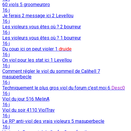
60 viols
5
groomeurpro
16 j
Je ferais 2 message ici
2
Levellou
16 j
Les violeurs vous êtes où ?
2
bourreur
16 j
Les violeurs vous êtes où ?
1
bourreur
16 j
Du coup ici on peut violer
1
druide
16 j
On viol pour les stat ici
1
Levellou
16 j
Comment régler le viol du sommeil de Calihell
7
masuperbecle
16 j
Techniquement le plus gros viol du forum c'est moi
6
Desc0
16 j
Viol du jour
516
MelinA
16 j
Viol du soir
4110
ViolTrav
16 j
Le RP anti-viol des vrais violeurs
5
masuperbecle
16 j