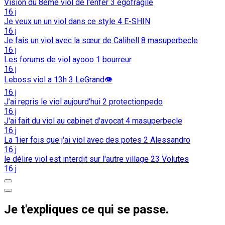
Vision du 8eme viol de l'enfer
3
egofragile
16 j
Je veux un un viol dans ce style
4
E-SHIN
16 j
Je fais un viol avec la sœur de Calihell
8
masuperbecle
16 j
Les forums de viol ayooo
1
bourreur
16 j
Leboss viol a 13h
3
LeGrand👁️
16 j
J’ai repris le viol aujourd’hui
2
protectionpedo
16 j
J'ai fait du viol au cabinet d'avocat
4
masuperbecle
16 j
La 1ier fois que j'ai viol avec des potes
2
Alessandro
16 j
le délire viol est interdit sur l'autre village
23
Volutes
16 j
Je t'expliques ce qui se passe.