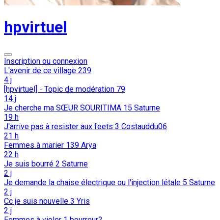
hpvirtuel
Inscription ou connexion
L'avenir de ce village
239
4 j
[hpvirtuel] - Topic de modération
79
14 j
Je cherche ma SŒUR SOURITIMA
15
Saturne
19 h
J'arrive pas à resister aux feets
3
Costauddu06
21 h
Femmes à marier
139
Arya
22 h
Je suis bourré
2
Saturne
2 j
Je demande la chaise électrique ou l'injection létale
5
Saturne
2 j
Cc je suis nouvelle
3
Yris
2 j
Femmes à violer
1
bourreur2