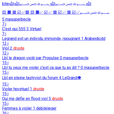
biteﷲ ﷽ﷲ ﷽ﷲﷲ
﷽✅ ☑️ 🟥 ✅ ☑️ 🟥 ✅ ☑️ ✅🟧 🟨 🟩✅ ☑️ 🟥 🟧 🟨
5
masuperbecle
7 j
C'est qui 555
3
Virtuel
7 j
Legrand est un individu immonde, repugnant
1
Arabejdjcdd
12 j
Viol
2
druide
12 j
Lbl le dragon violé par Propulse
0
masuperbecle
15 j
Lbl tu veux me violer c'est ça que tu as dit ?
0
masuperbecle
15 j
Lbl en pleine tastyviol du forum
4
LeGrand👁️
15 j
Violer hpvirtuel
1
druide
15 j
Qui me défie en flood viol
5
druide
15 j
Femmes à violer
1
debileleger
16 j