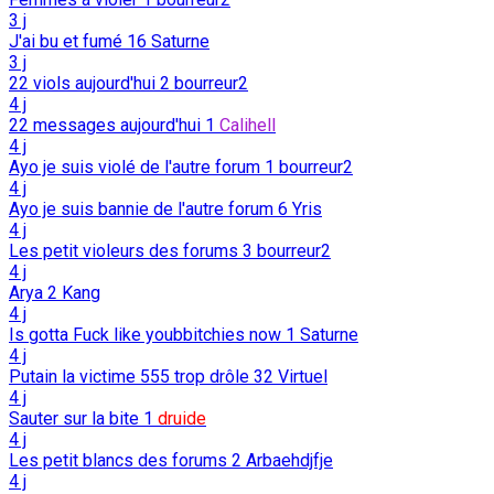
3 j
J'ai bu et fumé
16
Saturne
3 j
22 viols aujourd'hui
2
bourreur2
4 j
22 messages aujourd'hui
1
Calihell
4 j
Ayo je suis violé de l'autre forum
1
bourreur2
4 j
Ayo je suis bannie de l'autre forum
6
Yris
4 j
Les petit violeurs des forums
3
bourreur2
4 j
Arya
2
Kang
4 j
Is gotta Fuck like youbbitchies now
1
Saturne
4 j
Putain la victime 555 trop drôle
32
Virtuel
4 j
Sauter sur la bite
1
druide
4 j
Les petit blancs des forums
2
Arbaehdjfje
4 j