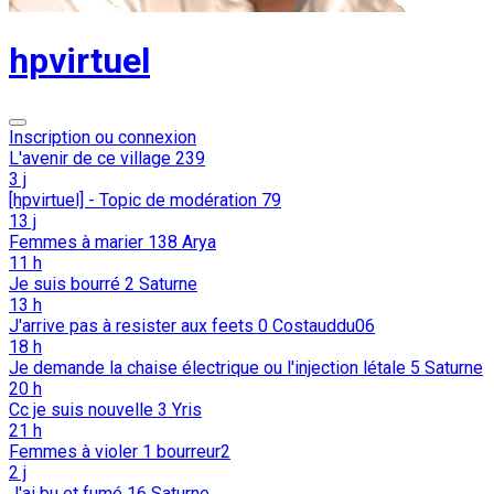
hpvirtuel
Inscription ou connexion
L'avenir de ce village
239
3 j
[hpvirtuel] - Topic de modération
79
13 j
Femmes à marier
138
Arya
11 h
Je suis bourré
2
Saturne
13 h
J'arrive pas à resister aux feets
0
Costauddu06
18 h
Je demande la chaise électrique ou l'injection létale
5
Saturne
20 h
Cc je suis nouvelle
3
Yris
21 h
Femmes à violer
1
bourreur2
2 j
J'ai bu et fumé
16
Saturne