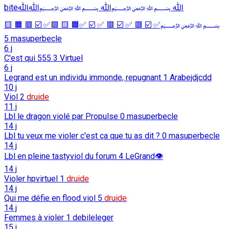
biteﷲ ﷽ﷲ ﷽ﷲﷲ
﷽✅ ☑️ 🟥 ✅ ☑️ 🟥 ✅ ☑️ ✅🟧 🟨 🟩✅ ☑️ 🟥 🟧 🟨
5
masuperbecle
6 j
C'est qui 555
3
Virtuel
6 j
Legrand est un individu immonde, repugnant
1
Arabejdjcdd
10 j
Viol
2
druide
11 j
Lbl le dragon violé par Propulse
0
masuperbecle
14 j
Lbl tu veux me violer c'est ça que tu as dit ?
0
masuperbecle
14 j
Lbl en pleine tastyviol du forum
4
LeGrand👁️
14 j
Violer hpvirtuel
1
druide
14 j
Qui me défie en flood viol
5
druide
14 j
Femmes à violer
1
debileleger
15 j