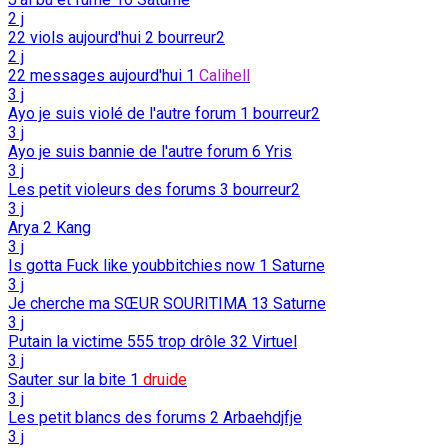
2 j
22 viols aujourd'hui
2
bourreur2
2 j
22 messages aujourd'hui
1
Calihell
3 j
Ayo je suis violé de l'autre forum
1
bourreur2
3 j
Ayo je suis bannie de l'autre forum
6
Yris
3 j
Les petit violeurs des forums
3
bourreur2
3 j
Arya
2
Kang
3 j
Is gotta Fuck like youbbitchies now
1
Saturne
3 j
Je cherche ma SŒUR SOURITIMA
13
Saturne
3 j
Putain la victime 555 trop drôle
32
Virtuel
3 j
Sauter sur la bite
1
druide
3 j
Les petit blancs des forums
2
Arbaehdjfje
3 j