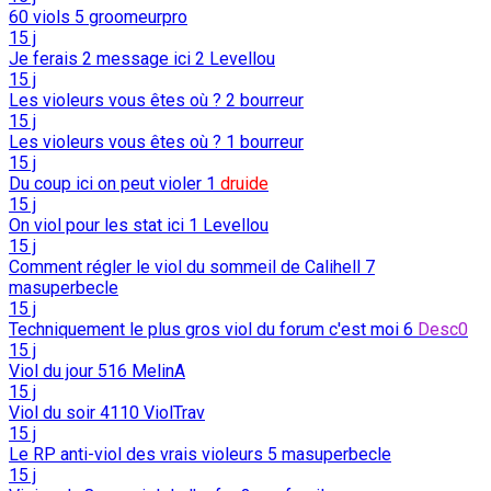
60 viols
5
groomeurpro
15 j
Je ferais 2 message ici
2
Levellou
15 j
Les violeurs vous êtes où ?
2
bourreur
15 j
Les violeurs vous êtes où ?
1
bourreur
15 j
Du coup ici on peut violer
1
druide
15 j
On viol pour les stat ici
1
Levellou
15 j
Comment régler le viol du sommeil de Calihell
7
masuperbecle
15 j
Techniquement le plus gros viol du forum c'est moi
6
Desc0
15 j
Viol du jour
516
MelinA
15 j
Viol du soir
4110
ViolTrav
15 j
Le RP anti-viol des vrais violeurs
5
masuperbecle
15 j