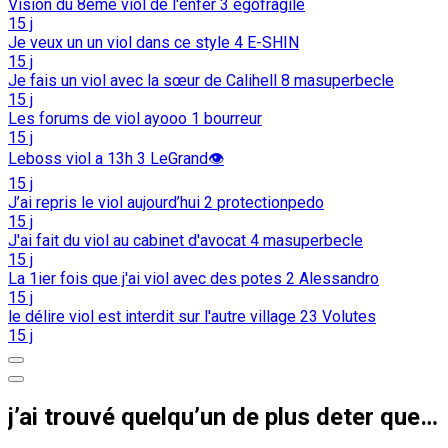
Vision du 8eme viol de l'enfer
3
egofragile
15 j
Je veux un un viol dans ce style
4
E-SHIN
15 j
Je fais un viol avec la sœur de Calihell
8
masuperbecle
15 j
Les forums de viol ayooo
1
bourreur
15 j
Leboss viol a 13h
3
LeGrand👁️
15 j
J’ai repris le viol aujourd’hui
2
protectionpedo
15 j
J'ai fait du viol au cabinet d'avocat
4
masuperbecle
15 j
La 1ier fois que j'ai viol avec des potes
2
Alessandro
15 j
le délire viol est interdit sur l'autre village
23
Volutes
15 j
j’ai trouvé quelqu’un de plus deter que moi