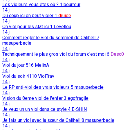
Les violeurs vous êtes où ?
1
bourreur
14 j
Du coup ici on peut violer
1
druide
14 j
On viol pour les stat ici
1
Levellou
14 j
Comment régler le viol du sommeil de Calihell
7
masuperbecle
14 j
Techniquement le plus gros viol du forum c'est moi
6
Desc0
14 j
Viol du jour
516
MelinA
14 j
Viol du soir
4110
ViolTrav
14 j
Le RP anti-viol des vrais violeurs
5
masuperbecle
14 j
Vision du 8eme viol de l'enfer
3
egofragile
14 j
Je veux un un viol dans ce style
4
E-SHIN
14 j
Je fais un viol avec la sœur de Calihell
8
masuperbecle
14 j