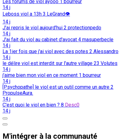
Les forums de viol ayooo
1
bourreur
14 j
Leboss viol a 13h
3
LeGrand👁️
14 j
J’ai repris le viol aujourd’hui
2
protectionpedo
14 j
J'ai fait du viol au cabinet d'avocat
4
masuperbecle
14 j
La 1ier fois que j'ai viol avec des potes
2
Alessandro
14 j
le délire viol est interdit sur l'autre village
23
Volutes
14 j
j’aime bien mon viol en ce moment
1
bourreur
14 j
[Psychopathe] le viol est un outil comme un autre
2
PropulseAura.
14 j
C'est quoi le viol en bien ?
8
Desc0
14 j
M'intégrer à la communauté