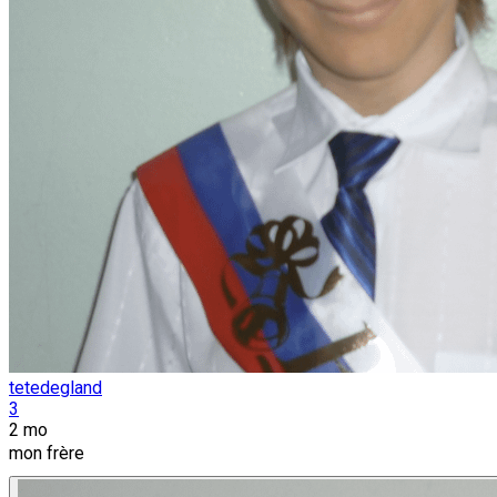
tetedegland
3
2 mo
mon frère