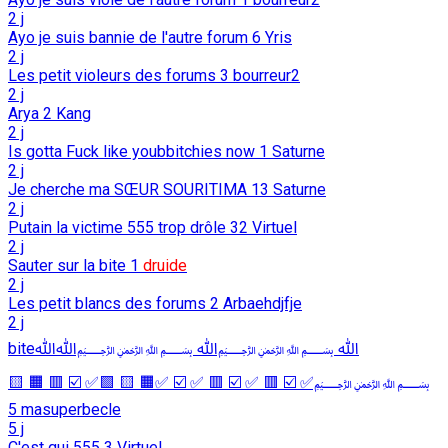
2 j
Ayo je suis bannie de l'autre forum
6
Yris
2 j
Les petit violeurs des forums
3
bourreur2
2 j
Arya
2
Kang
2 j
Is gotta Fuck like youbbitchies now
1
Saturne
2 j
Je cherche ma SŒUR SOURITIMA
13
Saturne
2 j
Putain la victime 555 trop drôle
32
Virtuel
2 j
Sauter sur la bite
1
druide
2 j
Les petit blancs des forums
2
Arbaehdjfje
2 j
biteﷲ ﷽ﷲ ﷽ﷲﷲ
﷽✅ ☑️ 🟥 ✅ ☑️ 🟥 ✅ ☑️ ✅🟧 🟨 🟩✅ ☑️ 🟥 🟧 🟨
5
masuperbecle
5 j
C'est qui 555
3
Virtuel