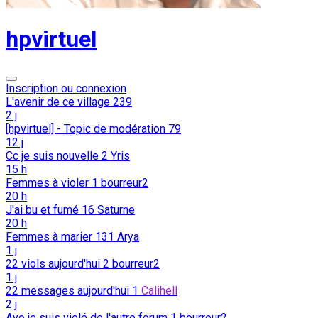
hpvirtuel
Inscription ou connexion
L'avenir de ce village
239
2 j
[hpvirtuel] - Topic de modération
79
12 j
Cc je suis nouvelle
2
Yris
15 h
Femmes à violer
1
bourreur2
20 h
J'ai bu et fumé
16
Saturne
20 h
Femmes à marier
131
Arya
1 j
22 viols aujourd'hui
2
bourreur2
1 j
22 messages aujourd'hui
1
Calihell
2 j
Ayo je suis violé de l'autre forum
1
bourreur2