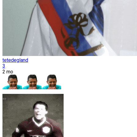
tetedegland
3
2 mo