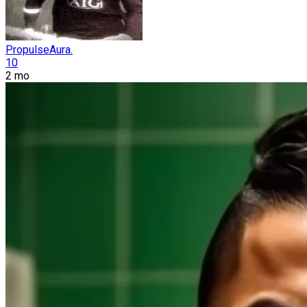
PropulseAura.
10
2 mo