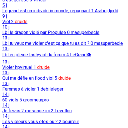
5 j
Legrand est un individu immonde, repugnant
1
Arabejdjcdd
9 j
Viol
2
druide
10 j
Lbl le dragon violé par Propulse
0
masuperbecle
13 j
Lbl tu veux me violer c'est ça que tu as dit ?
0
masuperbecle
13 j
Lbl en pleine tastyviol du forum
4
LeGrand👁️
13 j
Violer hpvirtuel
1
druide
13 j
Qui me défie en flood viol
5
druide
13 j
Femmes à violer
1
debileleger
14 j
60 viols
5
groomeurpro
14 j
Je ferais 2 message ici
2
Levellou
14 j
Les violeurs vous êtes où ?
2
bourreur
14 j