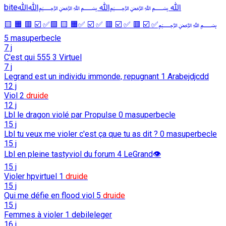
biteﷲ ﷽ﷲ ﷽ﷲﷲ
﷽✅ ☑️ 🟥 ✅ ☑️ 🟥 ✅ ☑️ ✅🟧 🟨 🟩✅ ☑️ 🟥 🟧 🟨
5
masuperbecle
7 j
C'est qui 555
3
Virtuel
7 j
Legrand est un individu immonde, repugnant
1
Arabejdjcdd
12 j
Viol
2
druide
12 j
Lbl le dragon violé par Propulse
0
masuperbecle
15 j
Lbl tu veux me violer c'est ça que tu as dit ?
0
masuperbecle
15 j
Lbl en pleine tastyviol du forum
4
LeGrand👁️
15 j
Violer hpvirtuel
1
druide
15 j
Qui me défie en flood viol
5
druide
15 j
Femmes à violer
1
debileleger
16 j