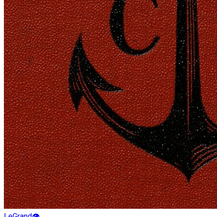
LeGrand👁️