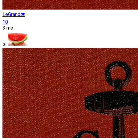
LeGrand👁️
10
3 mo
si