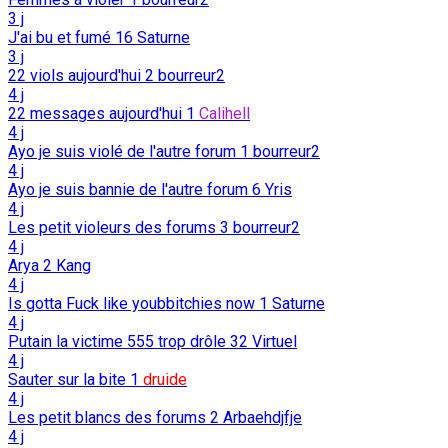
3 j
J'ai bu et fumé
16
Saturne
3 j
22 viols aujourd'hui
2
bourreur2
4 j
22 messages aujourd'hui
1
Calihell
4 j
Ayo je suis violé de l'autre forum
1
bourreur2
4 j
Ayo je suis bannie de l'autre forum
6
Yris
4 j
Les petit violeurs des forums
3
bourreur2
4 j
Arya
2
Kang
4 j
Is gotta Fuck like youbbitchies now
1
Saturne
4 j
Putain la victime 555 trop drôle
32
Virtuel
4 j
Sauter sur la bite
1
druide
4 j
Les petit blancs des forums
2
Arbaehdjfje
4 j