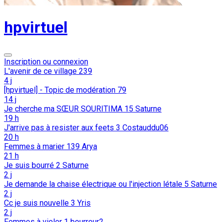
hpvirtuel
Inscription ou connexion
L'avenir de ce village
239
4 j
[hpvirtuel] - Topic de modération
79
14 j
Je cherche ma SŒUR SOURITIMA
15
Saturne
19 h
J'arrive pas à resister aux feets
3
Costauddu06
20 h
Femmes à marier
139
Arya
21 h
Je suis bourré
2
Saturne
2 j
Je demande la chaise électrique ou l'injection létale
5
Saturne
2 j
Cc je suis nouvelle
3
Yris
2 j
Femmes à violer
1
bourreur2