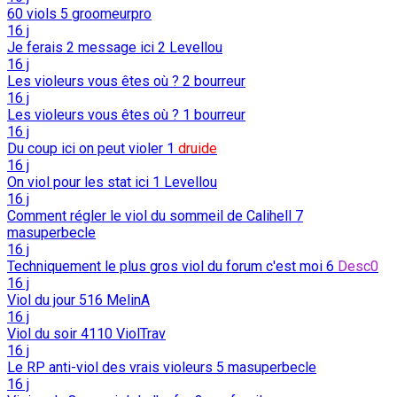
60 viols
5
groomeurpro
16 j
Je ferais 2 message ici
2
Levellou
16 j
Les violeurs vous êtes où ?
2
bourreur
16 j
Les violeurs vous êtes où ?
1
bourreur
16 j
Du coup ici on peut violer
1
druide
16 j
On viol pour les stat ici
1
Levellou
16 j
Comment régler le viol du sommeil de Calihell
7
masuperbecle
16 j
Techniquement le plus gros viol du forum c'est moi
6
Desc0
16 j
Viol du jour
516
MelinA
16 j
Viol du soir
4110
ViolTrav
16 j
Le RP anti-viol des vrais violeurs
5
masuperbecle
16 j