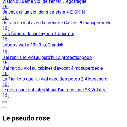
Vision du 8eme viol de l'enfer
3
egofragile
16 j
Je veux un un viol dans ce style
4
E-SHIN
16 j
Je fais un viol avec la sœur de Calihell
8
masuperbecle
16 j
Les forums de viol ayooo
1
bourreur
16 j
Leboss viol a 13h
3
LeGrand👁️
16 j
J’ai repris le viol aujourd’hui
2
protectionpedo
16 j
J'ai fait du viol au cabinet d'avocat
4
masuperbecle
16 j
La 1ier fois que j'ai viol avec des potes
2
Alessandro
16 j
le délire viol est interdit sur l'autre village
23
Volutes
16 j
Le pseudo rose