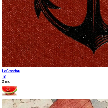
LeGrand👁️
10
3 mo