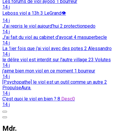
Les forums de viol ayooo
1
bourreur
14 j
Leboss viol a 13h
3
LeGrand👁️
14 j
J’ai repris le viol aujourd’hui
2
protectionpedo
14 j
J'ai fait du viol au cabinet d'avocat
4
masuperbecle
14 j
La 1ier fois que j'ai viol avec des potes
2
Alessandro
14 j
le délire viol est interdit sur l'autre village
23
Volutes
14 j
j’aime bien mon viol en ce moment
1
bourreur
14 j
[Psychopathe] le viol est un outil comme un autre
2
PropulseAura.
14 j
C'est quoi le viol en bien ?
8
Desc0
14 j
Mdr.