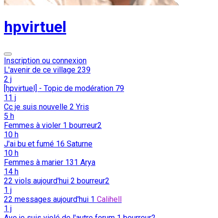
hpvirtuel
Inscription ou connexion
L'avenir de ce village
239
2 j
[hpvirtuel] - Topic de modération
79
11 j
Cc je suis nouvelle
2
Yris
5 h
Femmes à violer
1
bourreur2
10 h
J'ai bu et fumé
16
Saturne
10 h
Femmes à marier
131
Arya
14 h
22 viols aujourd'hui
2
bourreur2
1 j
22 messages aujourd'hui
1
Calihell
1 j
Ayo je suis violé de l'autre forum
1
bourreur2