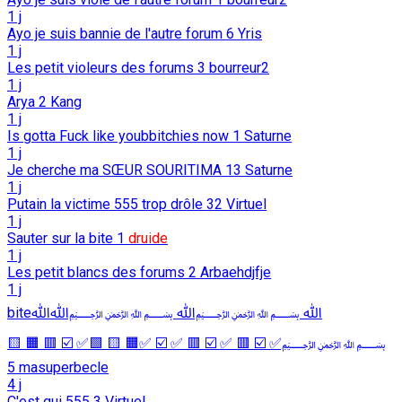
1 j
Ayo je suis bannie de l'autre forum
6
Yris
1 j
Les petit violeurs des forums
3
bourreur2
1 j
Arya
2
Kang
1 j
Is gotta Fuck like youbbitchies now
1
Saturne
1 j
Je cherche ma SŒUR SOURITIMA
13
Saturne
1 j
Putain la victime 555 trop drôle
32
Virtuel
1 j
Sauter sur la bite
1
druide
1 j
Les petit blancs des forums
2
Arbaehdjfje
1 j
biteﷲ ﷽ﷲ ﷽ﷲﷲ
﷽✅ ☑️ 🟥 ✅ ☑️ 🟥 ✅ ☑️ ✅🟧 🟨 🟩✅ ☑️ 🟥 🟧 🟨
5
masuperbecle
4 j
C'est qui 555
3
Virtuel