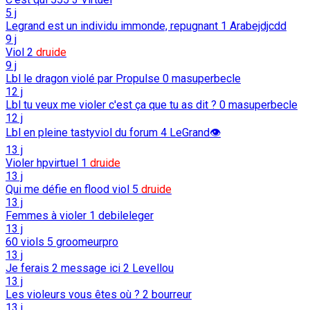
5 j
Legrand est un individu immonde, repugnant
1
Arabejdjcdd
9 j
Viol
2
druide
9 j
Lbl le dragon violé par Propulse
0
masuperbecle
12 j
Lbl tu veux me violer c'est ça que tu as dit ?
0
masuperbecle
12 j
Lbl en pleine tastyviol du forum
4
LeGrand👁️
13 j
Violer hpvirtuel
1
druide
13 j
Qui me défie en flood viol
5
druide
13 j
Femmes à violer
1
debileleger
13 j
60 viols
5
groomeurpro
13 j
Je ferais 2 message ici
2
Levellou
13 j
Les violeurs vous êtes où ?
2
bourreur
13 j