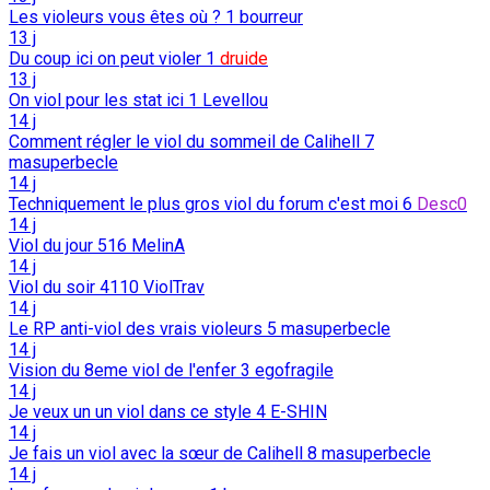
Les violeurs vous êtes où ?
1
bourreur
13 j
Du coup ici on peut violer
1
druide
13 j
On viol pour les stat ici
1
Levellou
14 j
Comment régler le viol du sommeil de Calihell
7
masuperbecle
14 j
Techniquement le plus gros viol du forum c'est moi
6
Desc0
14 j
Viol du jour
516
MelinA
14 j
Viol du soir
4110
ViolTrav
14 j
Le RP anti-viol des vrais violeurs
5
masuperbecle
14 j
Vision du 8eme viol de l'enfer
3
egofragile
14 j
Je veux un un viol dans ce style
4
E-SHIN
14 j
Je fais un viol avec la sœur de Calihell
8
masuperbecle
14 j