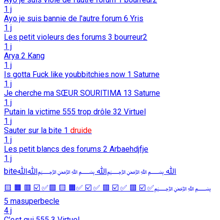
1 j
Ayo je suis bannie de l'autre forum
6
Yris
1 j
Les petit violeurs des forums
3
bourreur2
1 j
Arya
2
Kang
1 j
Is gotta Fuck like youbbitchies now
1
Saturne
1 j
Je cherche ma SŒUR SOURITIMA
13
Saturne
1 j
Putain la victime 555 trop drôle
32
Virtuel
1 j
Sauter sur la bite
1
druide
1 j
Les petit blancs des forums
2
Arbaehdjfje
1 j
biteﷲ ﷽ﷲ ﷽ﷲﷲ
﷽✅ ☑️ 🟥 ✅ ☑️ 🟥 ✅ ☑️ ✅🟧 🟨 🟩✅ ☑️ 🟥 🟧 🟨
5
masuperbecle
4 j
C'est qui 555
3
Virtuel