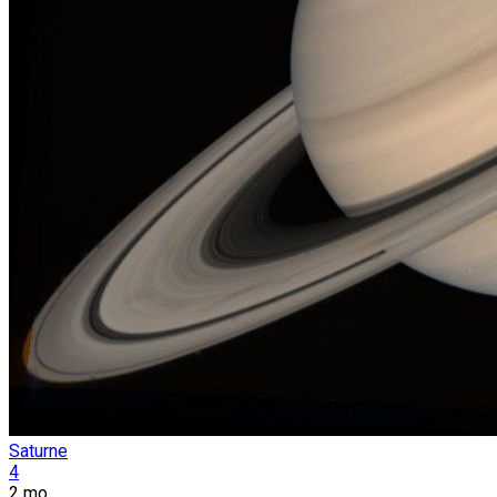
Saturne
4
2 mo