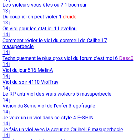
Les violeurs vous êtes où ?
1
bourreur
13 j
Du coup ici on peut violer
1
druide
13 j
On viol pour les stat ici
1
Levellou
14 j
Comment régler le viol du sommeil de Calihell
7
masuperbecle
14 j
Techniquement le plus gros viol du forum c'est moi
6
Desc0
14 j
Viol du jour
516
MelinA
14 j
Viol du soir
4110
ViolTrav
14 j
Le RP anti-viol des vrais violeurs
5
masuperbecle
14 j
Vision du 8eme viol de l'enfer
3
egofragile
14 j
Je veux un un viol dans ce style
4
E-SHIN
14 j
Je fais un viol avec la sœur de Calihell
8
masuperbecle
14 j