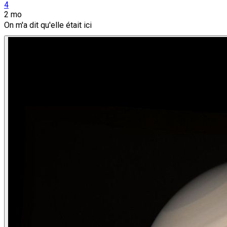
4
2 mo
On m'a dit qu'elle était ici