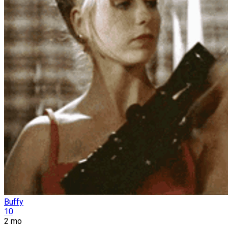
Buffy
10
2 mo