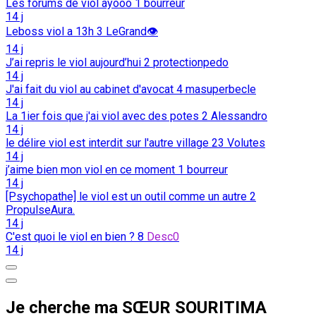
Les forums de viol ayooo
1
bourreur
14 j
Leboss viol a 13h
3
LeGrand👁️
14 j
J’ai repris le viol aujourd’hui
2
protectionpedo
14 j
J'ai fait du viol au cabinet d'avocat
4
masuperbecle
14 j
La 1ier fois que j'ai viol avec des potes
2
Alessandro
14 j
le délire viol est interdit sur l'autre village
23
Volutes
14 j
j’aime bien mon viol en ce moment
1
bourreur
14 j
[Psychopathe] le viol est un outil comme un autre
2
PropulseAura.
14 j
C'est quoi le viol en bien ?
8
Desc0
14 j
Je cherche ma SŒUR SOURITIMA