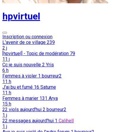
hpvirtuel
Inscription ou connexion
L'avenir de ce village
239
2 j
[hpvirtuel] - Topic de modération
79
11 j
Cc je suis nouvelle
2
Yris
6 h
Femmes à violer
1
bourreur2
11 h
J'ai bu et fumé
16
Saturne
11 h
Femmes à marier
131
Arya
15 h
22 viols aujourd'hui
2
bourreur2
1 j
22 messages aujourd'hui
1
Calihell
1 j
Ayo je suis violé de l'autre forum
1
bourreur2