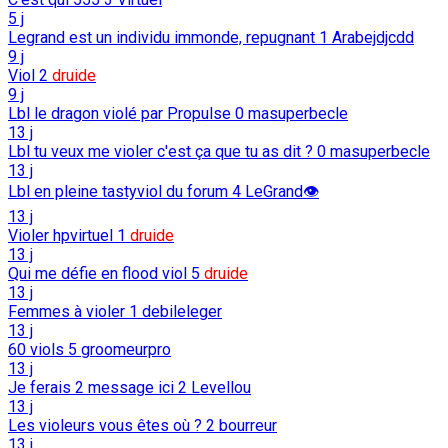
5 j
Legrand est un individu immonde, repugnant
1
Arabejdjcdd
9 j
Viol
2
druide
9 j
Lbl le dragon violé par Propulse
0
masuperbecle
13 j
Lbl tu veux me violer c'est ça que tu as dit ?
0
masuperbecle
13 j
Lbl en pleine tastyviol du forum
4
LeGrand👁️
13 j
Violer hpvirtuel
1
druide
13 j
Qui me défie en flood viol
5
druide
13 j
Femmes à violer
1
debileleger
13 j
60 viols
5
groomeurpro
13 j
Je ferais 2 message ici
2
Levellou
13 j
Les violeurs vous êtes où ?
2
bourreur
13 j