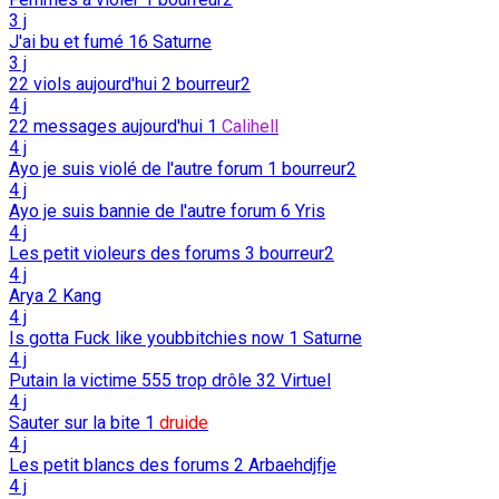
3 j
J'ai bu et fumé
16
Saturne
3 j
22 viols aujourd'hui
2
bourreur2
4 j
22 messages aujourd'hui
1
Calihell
4 j
Ayo je suis violé de l'autre forum
1
bourreur2
4 j
Ayo je suis bannie de l'autre forum
6
Yris
4 j
Les petit violeurs des forums
3
bourreur2
4 j
Arya
2
Kang
4 j
Is gotta Fuck like youbbitchies now
1
Saturne
4 j
Putain la victime 555 trop drôle
32
Virtuel
4 j
Sauter sur la bite
1
druide
4 j
Les petit blancs des forums
2
Arbaehdjfje
4 j