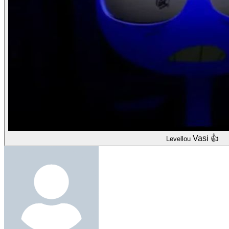
Vasi 👍
Levellou