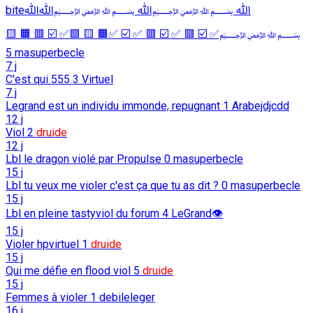
biteﷲ ﷽ﷲ ﷽ﷲﷲ
﷽✅ ☑️ 🟥 ✅ ☑️ 🟥 ✅ ☑️ ✅🟧 🟨 🟩✅ ☑️ 🟥 🟧 🟨
5
masuperbecle
7 j
C'est qui 555
3
Virtuel
7 j
Legrand est un individu immonde, repugnant
1
Arabejdjcdd
12 j
Viol
2
druide
12 j
Lbl le dragon violé par Propulse
0
masuperbecle
15 j
Lbl tu veux me violer c'est ça que tu as dit ?
0
masuperbecle
15 j
Lbl en pleine tastyviol du forum
4
LeGrand👁️
15 j
Violer hpvirtuel
1
druide
15 j
Qui me défie en flood viol
5
druide
15 j
Femmes à violer
1
debileleger
16 j