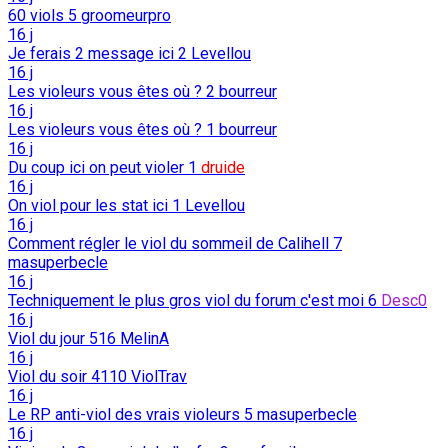
60 viols
5
groomeurpro
16 j
Je ferais 2 message ici
2
Levellou
16 j
Les violeurs vous êtes où ?
2
bourreur
16 j
Les violeurs vous êtes où ?
1
bourreur
16 j
Du coup ici on peut violer
1
druide
16 j
On viol pour les stat ici
1
Levellou
16 j
Comment régler le viol du sommeil de Calihell
7
masuperbecle
16 j
Techniquement le plus gros viol du forum c'est moi
6
Desc0
16 j
Viol du jour
516
MelinA
16 j
Viol du soir
4110
ViolTrav
16 j
Le RP anti-viol des vrais violeurs
5
masuperbecle
16 j