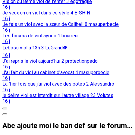
Vision du 8eme viol de l'enfer
3
egofragile
16 j
Je veux un un viol dans ce style
4
E-SHIN
16 j
Je fais un viol avec la sœur de Calihell
8
masuperbecle
16 j
Les forums de viol ayooo
1
bourreur
16 j
Leboss viol a 13h
3
LeGrand👁️
16 j
J’ai repris le viol aujourd’hui
2
protectionpedo
16 j
J'ai fait du viol au cabinet d'avocat
4
masuperbecle
16 j
La 1ier fois que j'ai viol avec des potes
2
Alessandro
16 j
le délire viol est interdit sur l'autre village
23
Volutes
16 j
Abc ajoute moi le ban def sur le forum de propulse