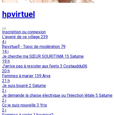
hpvirtuel
Inscription ou connexion
L'avenir de ce village
239
4 j
[hpvirtuel] - Topic de modération
79
14 j
Je cherche ma SŒUR SOURITIMA
15
Saturne
19 h
J'arrive pas à resister aux feets
3
Costauddu06
20 h
Femmes à marier
139
Arya
21 h
Je suis bourré
2
Saturne
2 j
Je demande la chaise électrique ou l'injection létale
5
Saturne
2 j
Cc je suis nouvelle
3
Yris
2 j
Femmes à violer
1
bourreur2