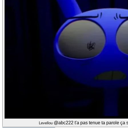
@abc222
t'a pas tenue ta parole ça s
Levellou