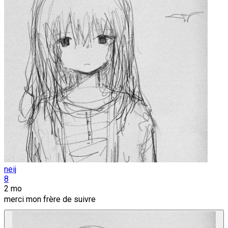
neij
8
2 mo
merci mon frère de suivre