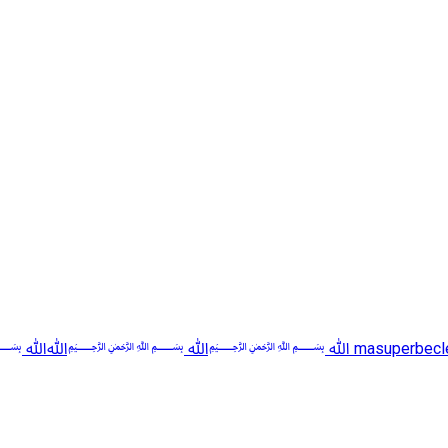
✅ ☑️ ✅🟧 🟨 🟩✅ ☑️ 🟥 🟧 🟨
5
masuperbecl