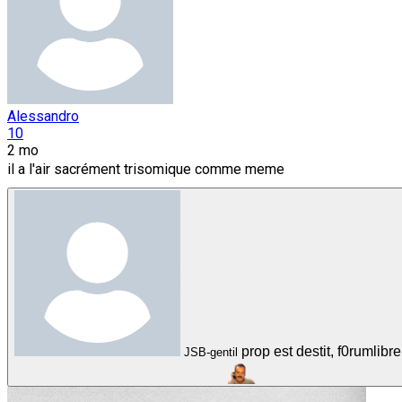
Alessandro
10
2 mo
il a l'air sacrément trisomique comme meme
prop est destit, f0rumlib
JSB-gentil