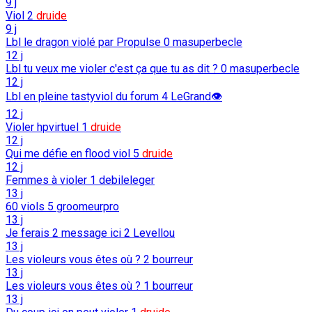
9 j
Viol
2
druide
9 j
Lbl le dragon violé par Propulse
0
masuperbecle
12 j
Lbl tu veux me violer c'est ça que tu as dit ?
0
masuperbecle
12 j
Lbl en pleine tastyviol du forum
4
LeGrand👁️
12 j
Violer hpvirtuel
1
druide
12 j
Qui me défie en flood viol
5
druide
12 j
Femmes à violer
1
debileleger
13 j
60 viols
5
groomeurpro
13 j
Je ferais 2 message ici
2
Levellou
13 j
Les violeurs vous êtes où ?
2
bourreur
13 j
Les violeurs vous êtes où ?
1
bourreur
13 j