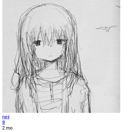
neij
8
2 mo