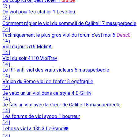
Du coup ici on peut violer
1
druide
13 j
On viol pour les stat ici
1
Levellou
13 j
Comment régler le viol du sommeil de Calihell
7
masuperbecle
14 j
Techniquement le plus gros viol du forum c'est moi
6
Desc0
14 j
Viol du jour
516
MelinA
14 j
Viol du soir
4110
ViolTrav
14 j
Le RP anti-viol des vrais violeurs
5
masuperbecle
14 j
Vision du 8eme viol de l'enfer
3
egofragile
14 j
Je veux un un viol dans ce style
4
E-SHIN
14 j
Je fais un viol avec la sœur de Calihell
8
masuperbecle
14 j
Les forums de viol ayooo
1
bourreur
14 j
Leboss viol a 13h
3
LeGrand👁️
14 j