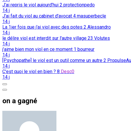
J’ai repris le viol aujourd’hui
2
protectionpedo
14 j
J'ai fait du viol au cabinet d'avocat
4
masuperbecle
14 j
La 1ier fois que j'ai viol avec des potes
2
Alessandro
14 j
le délire viol est interdit sur l'autre village
23
Volutes
14 j
j’aime bien mon viol en ce moment
1
bourreur
14 j
[Psychopathe] le viol est un outil comme un autre
2
PropulseAu
14 j
C'est quoi le viol en bien ?
8
Desc0
14 j
on a gagné