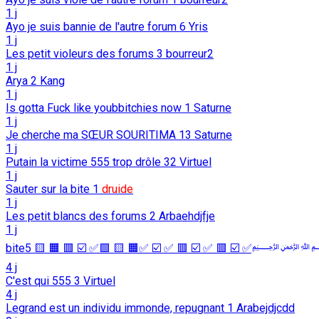
1 j
Ayo je suis bannie de l'autre forum
6
Yris
1 j
Les petit violeurs des forums
3
bourreur2
1 j
Arya
2
Kang
1 j
Is gotta Fuck like youbbitchies now
1
Saturne
1 j
Je cherche ma SŒUR SOURITIMA
13
Saturne
1 j
Putain la victime 555 trop drôle
32
Virtuel
1 j
Sauter sur la bite
1
druide
1 j
Les petit blancs des forums
2
Arbaehdjfje
1 j
biteﷲ ﷽ﷲ ﷽ﷲﷲ ﷽✅ ☑️ 🟥 ✅ ☑️ 🟥 
4 j
C'est qui 555
3
Virtuel
4 j
Legrand est un individu immonde, repugnant
1
Arabejdjcdd