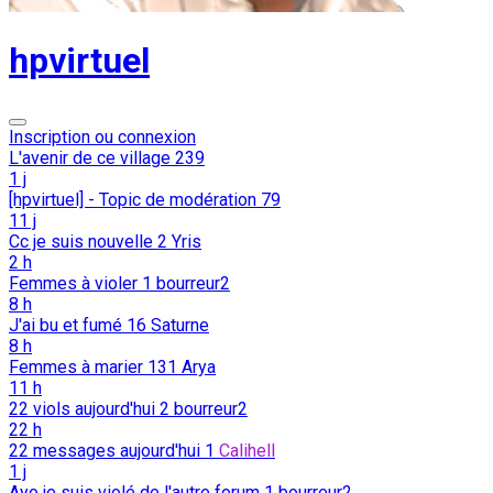
hpvirtuel
Inscription ou connexion
L'avenir de ce village
239
1 j
[hpvirtuel] - Topic de modération
79
11 j
Cc je suis nouvelle
2
Yris
2 h
Femmes à violer
1
bourreur2
8 h
J'ai bu et fumé
16
Saturne
8 h
Femmes à marier
131
Arya
11 h
22 viols aujourd'hui
2
bourreur2
22 h
22 messages aujourd'hui
1
Calihell
1 j
Ayo je suis violé de l'autre forum
1
bourreur2