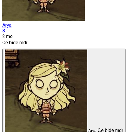
Arya
8
2 mo
Ce bide mdr
Ce bide mdr
Arya