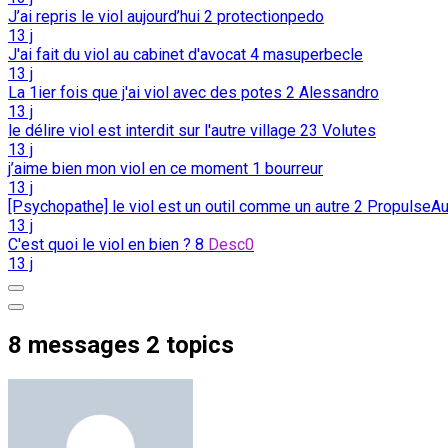
J’ai repris le viol aujourd’hui
2
protectionpedo
13 j
J'ai fait du viol au cabinet d'avocat
4
masuperbecle
13 j
La 1ier fois que j'ai viol avec des potes
2
Alessandro
13 j
le délire viol est interdit sur l'autre village
23
Volutes
13 j
j’aime bien mon viol en ce moment
1
bourreur
13 j
[Psychopathe] le viol est un outil comme un autre
2
PropulseAu
13 j
C'est quoi le viol en bien ?
8
Desc0
13 j
8 messages 2 topics