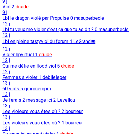
9 j
Viol
2
druide
9 j
Lbl le dragon violé par Propulse
0
masuperbecle
12 j
Lbl tu veux me violer c'est ça que tu as dit ?
0
masuperbecle
12 j
Lbl en pleine tastyviol du forum
4
LeGrand👁️
12 j
Violer hpvirtuel
1
druide
12 j
Qui me défie en flood viol
5
druide
12 j
Femmes à violer
1
debileleger
13 j
60 viols
5
groomeurpro
13 j
Je ferais 2 message ici
2
Levellou
13 j
Les violeurs vous êtes où ?
2
bourreur
13 j
Les violeurs vous êtes où ?
1
bourreur
13 j