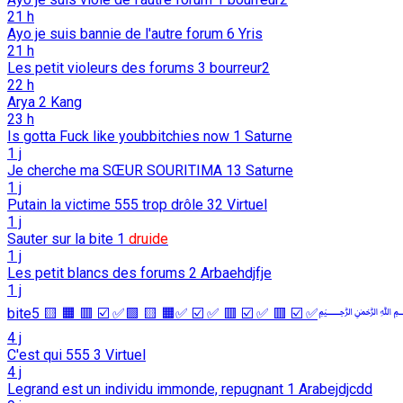
21 h
Ayo je suis bannie de l'autre forum
6
Yris
21 h
Les petit violeurs des forums
3
bourreur2
22 h
Arya
2
Kang
23 h
Is gotta Fuck like youbbitchies now
1
Saturne
1 j
Je cherche ma SŒUR SOURITIMA
13
Saturne
1 j
Putain la victime 555 trop drôle
32
Virtuel
1 j
Sauter sur la bite
1
druide
1 j
Les petit blancs des forums
2
Arbaehdjfje
1 j
biteﷲ ﷽ﷲ ﷽ﷲﷲ ﷽✅ ☑️ 🟥 ✅ ☑️ 🟥 
4 j
C'est qui 555
3
Virtuel
4 j
Legrand est un individu immonde, repugnant
1
Arabejdjcdd