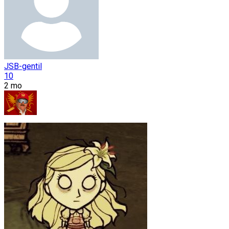
JSB-gentil
10
2 mo