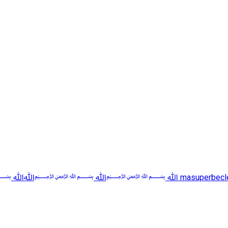
✅ ☑️ ✅🟧 🟨 🟩✅ ☑️ 🟥 🟧 🟨
5
masuperbecl