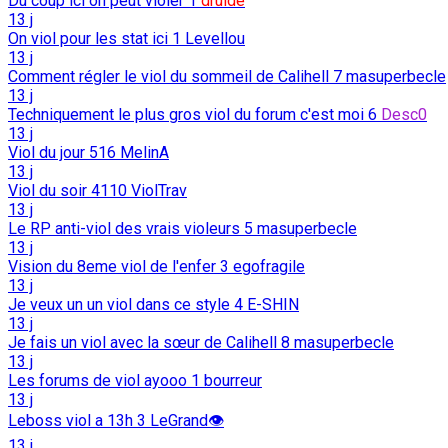
Du coup ici on peut violer
1
druide
13 j
On viol pour les stat ici
1
Levellou
13 j
Comment régler le viol du sommeil de Calihell
7
masuperbecle
13 j
Techniquement le plus gros viol du forum c'est moi
6
Desc0
13 j
Viol du jour
516
MelinA
13 j
Viol du soir
4110
ViolTrav
13 j
Le RP anti-viol des vrais violeurs
5
masuperbecle
13 j
Vision du 8eme viol de l'enfer
3
egofragile
13 j
Je veux un un viol dans ce style
4
E-SHIN
13 j
Je fais un viol avec la sœur de Calihell
8
masuperbecle
13 j
Les forums de viol ayooo
1
bourreur
13 j
Leboss viol a 13h
3
LeGrand👁️
13 j