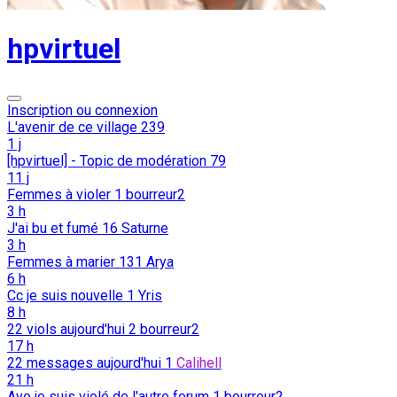
hpvirtuel
Inscription ou connexion
L'avenir de ce village
239
1 j
[hpvirtuel] - Topic de modération
79
11 j
Femmes à violer
1
bourreur2
3 h
J'ai bu et fumé
16
Saturne
3 h
Femmes à marier
131
Arya
6 h
Cc je suis nouvelle
1
Yris
8 h
22 viols aujourd'hui
2
bourreur2
17 h
22 messages aujourd'hui
1
Calihell
21 h
Ayo je suis violé de l'autre forum
1
bourreur2