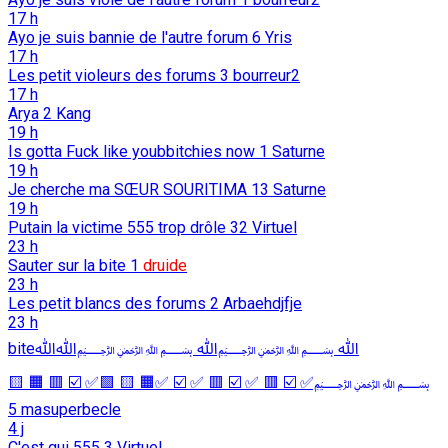
17 h
Ayo je suis bannie de l'autre forum
6
Yris
17 h
Les petit violeurs des forums
3
bourreur2
17 h
Arya
2
Kang
19 h
Is gotta Fuck like youbbitchies now
1
Saturne
19 h
Je cherche ma SŒUR SOURITIMA
13
Saturne
19 h
Putain la victime 555 trop drôle
32
Virtuel
23 h
Sauter sur la bite
1
druide
23 h
Les petit blancs des forums
2
Arbaehdjfje
23 h
biteﷲ ﷽ﷲ ﷽ﷲﷲ
﷽✅ ☑️ 🟥 ✅ ☑️ 🟥 ✅ ☑️ ✅🟧 🟨 🟩✅ ☑️ 🟥 🟧 🟨
5
masuperbecle
4 j
C'est qui 555
3
Virtuel