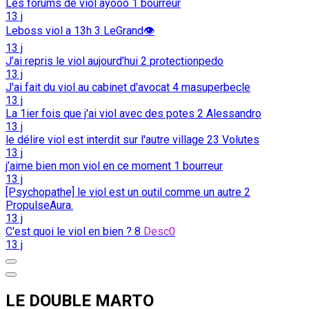
Les forums de viol ayooo
1
bourreur
13 j
Leboss viol a 13h
3
LeGrand👁️
13 j
J’ai repris le viol aujourd’hui
2
protectionpedo
13 j
J'ai fait du viol au cabinet d'avocat
4
masuperbecle
13 j
La 1ier fois que j'ai viol avec des potes
2
Alessandro
13 j
le délire viol est interdit sur l'autre village
23
Volutes
13 j
j’aime bien mon viol en ce moment
1
bourreur
13 j
[Psychopathe] le viol est un outil comme un autre
2
PropulseAura.
13 j
C'est quoi le viol en bien ?
8
Desc0
13 j
LE DOUBLE MARTO