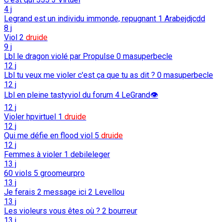
4 j
Legrand est un individu immonde, repugnant
1
Arabejdjcdd
8 j
Viol
2
druide
9 j
Lbl le dragon violé par Propulse
0
masuperbecle
12 j
Lbl tu veux me violer c'est ça que tu as dit ?
0
masuperbecle
12 j
Lbl en pleine tastyviol du forum
4
LeGrand👁️
12 j
Violer hpvirtuel
1
druide
12 j
Qui me défie en flood viol
5
druide
12 j
Femmes à violer
1
debileleger
13 j
60 viols
5
groomeurpro
13 j
Je ferais 2 message ici
2
Levellou
13 j
Les violeurs vous êtes où ?
2
bourreur
13 j