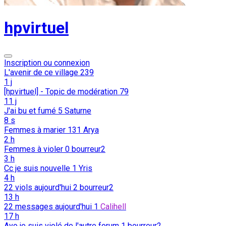
hpvirtuel
Inscription ou connexion
L'avenir de ce village
239
1 j
[hpvirtuel] - Topic de modération
79
11 j
J'ai bu et fumé
5
Saturne
8 s
Femmes à marier
131
Arya
2 h
Femmes à violer
0
bourreur2
3 h
Cc je suis nouvelle
1
Yris
4 h
22 viols aujourd'hui
2
bourreur2
13 h
22 messages aujourd'hui
1
Calihell
17 h
Ayo je suis violé de l'autre forum
1
bourreur2