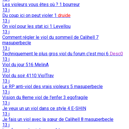
Les violeurs vous êtes où ?
1
bourreur
13 j
Du coup ici on peut violer
1
druide
13 j
On viol pour les stat ici
1
Levellou
13 j
Comment régler le viol du sommeil de Calihell
7
masuperbecle
13 j
Techniquement le plus gros viol du forum c'est moi
6
Desc0
13 j
Viol du jour
516
MelinA
13 j
Viol du soir
4110
ViolTrav
13 j
Le RP anti-viol des vrais violeurs
5
masuperbecle
13 j
Vision du 8eme viol de l'enfer
3
egofragile
13 j
Je veux un un viol dans ce style
4
E-SHIN
13 j
Je fais un viol avec la sœur de Calihell
8
masuperbecle
13 j