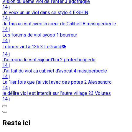
Vision du 8eme viol de l'enfer
3
egofragile
14 j
Je veux un un viol dans ce style
4
E-SHIN
14 j
Je fais un viol avec la sœur de Calihell
8
masuperbecle
14 j
Les forums de viol ayooo
1
bourreur
14 j
Leboss viol a 13h
3
LeGrand👁️
14 j
J’ai repris le viol aujourd’hui
2
protectionpedo
14 j
J'ai fait du viol au cabinet d'avocat
4
masuperbecle
14 j
La 1ier fois que j'ai viol avec des potes
2
Alessandro
14 j
le délire viol est interdit sur l'autre village
23
Volutes
14 j
Reste ici