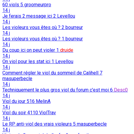
60 viols
5
groomeurpro
14 j
Je ferais 2 message ici
2
Levellou
14 j
Les violeurs vous êtes où ?
2
bourreur
14 j
Les violeurs vous êtes où ?
1
bourreur
14 j
Du coup ici on peut violer
1
druide
14 j
On viol pour les stat ici
1
Levellou
14 j
Comment régler le viol du sommeil de Calihell
7
masuperbecle
14 j
Techniquement le plus gros viol du forum c'est moi
6
Desc0
14 j
Viol du jour
516
MelinA
14 j
Viol du soir
4110
ViolTrav
14 j
Le RP anti-viol des vrais violeurs
5
masuperbecle
14 j