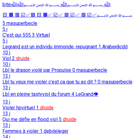
biteﷲ ﷽ﷲ ﷽ﷲﷲ
﷽✅ ☑️ 🟥 ✅ ☑️ 🟥 ✅ ☑️ ✅🟧 🟨 🟩✅ ☑️ 🟥 🟧 🟨
5
masuperbecle
5 j
C'est qui 555
3
Virtuel
5 j
Legrand est un individu immonde, repugnant
1
Arabejdjcdd
10 j
Viol
2
druide
10 j
Lbl le dragon violé par Propulse
0
masuperbecle
13 j
Lbl tu veux me violer c'est ça que tu as dit ?
0
masuperbecle
13 j
Lbl en pleine tastyviol du forum
4
LeGrand👁️
13 j
Violer hpvirtuel
1
druide
13 j
Qui me défie en flood viol
5
druide
13 j
Femmes à violer
1
debileleger
14 j