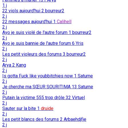
1 j
22 viols aujourd'hui
2
bourreur2
2 j
22 messages aujourd'hui
1
Calihell
2 j
Ayo je suis violé de l'autre forum
1
bourreur2
2 j
Ayo je suis bannie de l'autre forum
6
Yris
2 j
Les petit violeurs des forums
3
bourreur2
2 j
Arya
2
Kang
2 j
Is gotta Fuck like youbbitchies now
1
Saturne
2 j
Je cherche ma SŒUR SOURITIMA
13
Saturne
2 j
Putain la victime 555 trop drôle
32
Virtuel
2 j
Sauter sur la bite
1
druide
2 j
Les petit blancs des forums
2
Arbaehdjfje
2 j