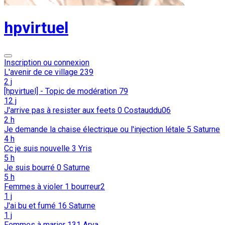
hpvirtuel
Inscription ou connexion
L'avenir de ce village
239
2 j
[hpvirtuel] - Topic de modération
79
12 j
J'arrive pas à resister aux feets
0
Costauddu06
2 h
Je demande la chaise électrique ou l'injection létale
5
Saturne
4 h
Cc je suis nouvelle
3
Yris
5 h
Je suis bourré
0
Saturne
5 h
Femmes à violer
1
bourreur2
1 j
J'ai bu et fumé
16
Saturne
1 j
Femmes à marier
131
Arya