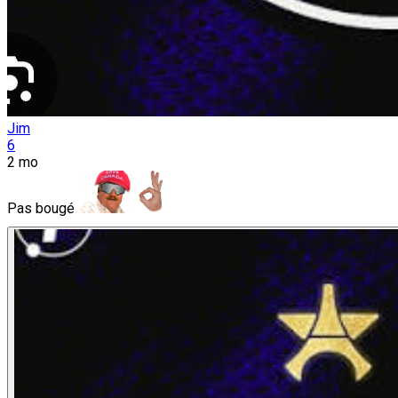
Jim
6
2 mo
Pas bougé