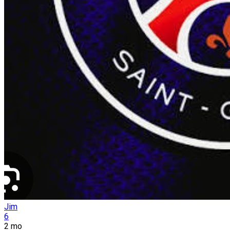
Jim
6
2 mo