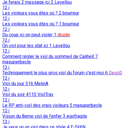
Je ferais 2 message ici
2
Levellou
12 j
Les violeurs vous êtes où ?
2
bourreur
12 j
Les violeurs vous êtes où ?
1
bourreur
12 j
Du coup ici on peut violer
1
druide
12 j
On viol pour les stat ici
1
Levellou
12 j
Comment régler le viol du sommeil de Calihell
7
masuperbecle
12 j
Techniquement le plus gros viol du forum c'est moi
6
Desc0
12 j
Viol du jour
516
MelinA
12 j
Viol du soir
4110
ViolTrav
12 j
Le RP anti-viol des vrais violeurs
5
masuperbecle
12 j
Vision du 8eme viol de l'enfer
3
egofragile
12 j
Je veux un un viol dans ce style
4
E-SHIN