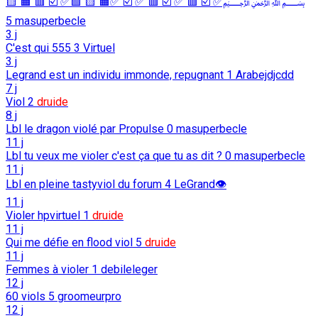
﷽✅ ☑️ 🟥 ✅ ☑️ 🟥 ✅ ☑️ ✅🟧 🟨 🟩✅ ☑️ 🟥 🟧 🟨
5
masuperbecle
3 j
C'est qui 555
3
Virtuel
3 j
Legrand est un individu immonde, repugnant
1
Arabejdjcdd
7 j
Viol
2
druide
8 j
Lbl le dragon violé par Propulse
0
masuperbecle
11 j
Lbl tu veux me violer c'est ça que tu as dit ?
0
masuperbecle
11 j
Lbl en pleine tastyviol du forum
4
LeGrand👁️
11 j
Violer hpvirtuel
1
druide
11 j
Qui me défie en flood viol
5
druide
11 j
Femmes à violer
1
debileleger
12 j
60 viols
5
groomeurpro
12 j