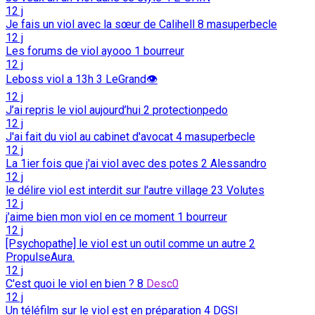
12 j
Je fais un viol avec la sœur de Calihell
8
masuperbecle
12 j
Les forums de viol ayooo
1
bourreur
12 j
Leboss viol a 13h
3
LeGrand👁️
12 j
J’ai repris le viol aujourd’hui
2
protectionpedo
12 j
J'ai fait du viol au cabinet d'avocat
4
masuperbecle
12 j
La 1ier fois que j'ai viol avec des potes
2
Alessandro
12 j
le délire viol est interdit sur l'autre village
23
Volutes
12 j
j’aime bien mon viol en ce moment
1
bourreur
12 j
[Psychopathe] le viol est un outil comme un autre
2
PropulseAura.
12 j
C'est quoi le viol en bien ?
8
Desc0
12 j
Un téléfilm sur le viol est en préparation
4
DGSI