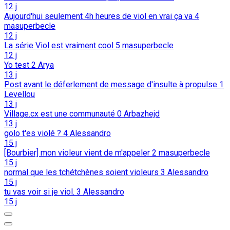
12 j
Aujourd'hui seulement 4h heures de viol en vrai ça va
4
masuperbecle
12 j
La série Viol est vraiment cool
5
masuperbecle
12 j
Yo test
2
Arya
13 j
Post avant le déferlement de message d'insulte à propulse
1
Levellou
13 j
Village.cx est une communauté
0
Arbazhejd
13 j
golo t'es violé ?
4
Alessandro
15 j
[Bourbier] mon violeur vient de m'appeler
2
masuperbecle
15 j
normal que les tchétchènes soient violeurs
3
Alessandro
15 j
tu vas voir si je viol.
3
Alessandro
15 j