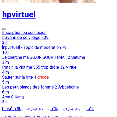
hpvirtuel
Inscription ou connexion
L'avenir de ce village
239
3 h
[hpvirtuel] - Topic de modération
79
10 j
Je cherche ma SŒUR SOURITIMA
12
Saturne
3 m
Putain la victime 555 trop drôle
32
Virtuel
4 m
Sauter sur la bite
1
druide
5 m
Les petit blancs des forums
2
Arbaehdjfje
6 m
Arya
0
Kang
3 h
biteﷲ ﷽ﷲ ﷽ﷲﷲ