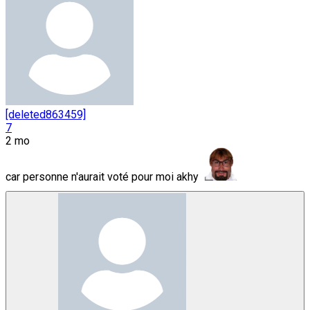
[deleted863459]
7
2 mo
car personne n'aurait voté pour moi akhy