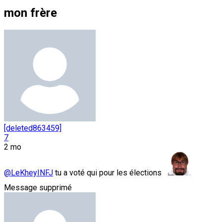
mon frère
[deleted863459]
7
2 mo
@LeKheyINFJ
tu a voté qui pour les élections
Message supprimé