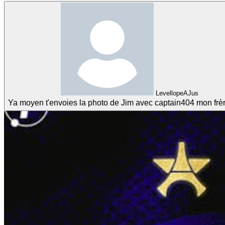
LevellopeAJus
Ya moyen t'envoies la photo de Jim avec captain404 mon frè