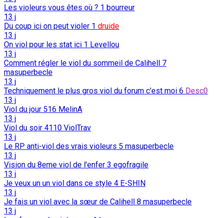
Les violeurs vous êtes où ?
1
bourreur
13 j
Du coup ici on peut violer
1
druide
13 j
On viol pour les stat ici
1
Levellou
13 j
Comment régler le viol du sommeil de Calihell
7
masuperbecle
13 j
Techniquement le plus gros viol du forum c'est moi
6
Desc0
13 j
Viol du jour
516
MelinA
13 j
Viol du soir
4110
ViolTrav
13 j
Le RP anti-viol des vrais violeurs
5
masuperbecle
13 j
Vision du 8eme viol de l'enfer
3
egofragile
13 j
Je veux un un viol dans ce style
4
E-SHIN
13 j
Je fais un viol avec la sœur de Calihell
8
masuperbecle
13 j