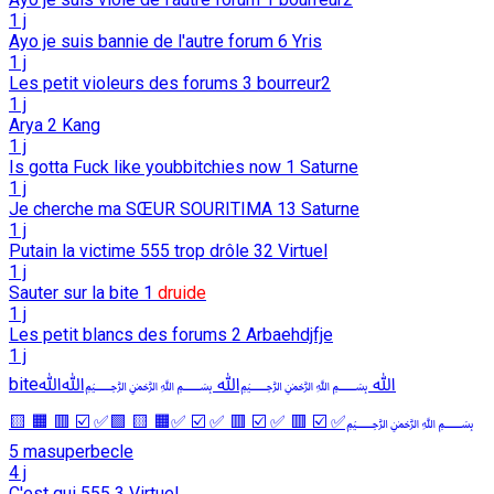
1 j
Ayo je suis bannie de l'autre forum
6
Yris
1 j
Les petit violeurs des forums
3
bourreur2
1 j
Arya
2
Kang
1 j
Is gotta Fuck like youbbitchies now
1
Saturne
1 j
Je cherche ma SŒUR SOURITIMA
13
Saturne
1 j
Putain la victime 555 trop drôle
32
Virtuel
1 j
Sauter sur la bite
1
druide
1 j
Les petit blancs des forums
2
Arbaehdjfje
1 j
biteﷲ ﷽ﷲ ﷽ﷲﷲ
﷽✅ ☑️ 🟥 ✅ ☑️ 🟥 ✅ ☑️ ✅🟧 🟨 🟩✅ ☑️ 🟥 🟧 🟨
5
masuperbecle
4 j
C'est qui 555
3
Virtuel