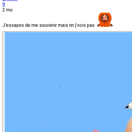
9
2 mo
J’essayes de me souvenir mais nn j’vois pas