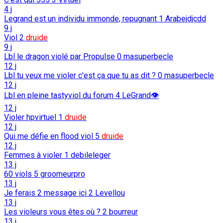
4 j
Legrand est un individu immonde, repugnant
1
Arabejdjcdd
9 j
Viol
2
druide
9 j
Lbl le dragon violé par Propulse
0
masuperbecle
12 j
Lbl tu veux me violer c'est ça que tu as dit ?
0
masuperbecle
12 j
Lbl en pleine tastyviol du forum
4
LeGrand👁️
12 j
Violer hpvirtuel
1
druide
12 j
Qui me défie en flood viol
5
druide
12 j
Femmes à violer
1
debileleger
13 j
60 viols
5
groomeurpro
13 j
Je ferais 2 message ici
2
Levellou
13 j
Les violeurs vous êtes où ?
2
bourreur
13 j