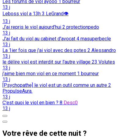
Les forums de viol ayooo
1
bourreur
13 j
Leboss viol a 13h
3
LeGrand👁️
13 j
J’ai repris le viol aujourd’hui
2
protectionpedo
13 j
J'ai fait du viol au cabinet d'avocat
4
masuperbecle
13 j
La 1ier fois que j'ai viol avec des potes
2
Alessandro
13 j
le délire viol est interdit sur l'autre village
23
Volutes
13 j
j’aime bien mon viol en ce moment
1
bourreur
13 j
[Psychopathe] le viol est un outil comme un autre
2
PropulseAura.
13 j
C'est quoi le viol en bien ?
8
Desc0
13 j
Votre rêve de cette nuit ?