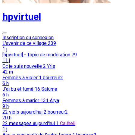
hpvirtuel
Inscription ou connexion
L'avenir de ce village
239
1 j
[hpvirtuel] - Topic de modération
79
11 j
Cc je suis nouvelle
2
Yris
42 m
Femmes à violer
1
bourreur2
6 h
J'ai bu et fumé
16
Saturne
6 h
Femmes à marier
131
Arya
9 h
22 viols aujourd'hui
2
bourreur2
20 h
22 messages aujourd'hui
1
Calihell
1 j
Ayo je suis violé de l'autre forum
1
bourreur2