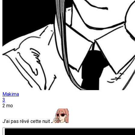
Makima
3
2 mo
J'ai pas rêvé cette nuit