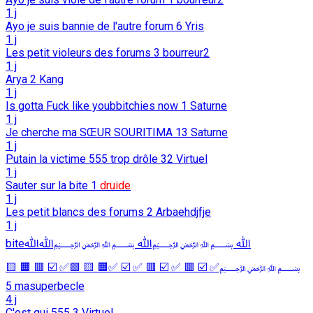
1 j
Ayo je suis bannie de l'autre forum
6
Yris
1 j
Les petit violeurs des forums
3
bourreur2
1 j
Arya
2
Kang
1 j
Is gotta Fuck like youbbitchies now
1
Saturne
1 j
Je cherche ma SŒUR SOURITIMA
13
Saturne
1 j
Putain la victime 555 trop drôle
32
Virtuel
1 j
Sauter sur la bite
1
druide
1 j
Les petit blancs des forums
2
Arbaehdjfje
1 j
biteﷲ ﷽ﷲ ﷽ﷲﷲ
﷽✅ ☑️ 🟥 ✅ ☑️ 🟥 ✅ ☑️ ✅🟧 🟨 🟩✅ ☑️ 🟥 🟧 🟨
5
masuperbecle
4 j
C'est qui 555
3
Virtuel