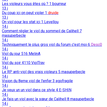
Les violeurs vous êtes où ?
1
bourreur
13 j
Du coup ici on peut violer
1
druide
13 j
On viol pour les stat ici
1
Levellou
14 j
Comment régler le viol du sommeil de Calihell
7
masuperbecle
14 j
Techniquement le plus gros viol du forum c'est moi
6
Desc0
14 j
Viol du jour
516
MelinA
14 j
Viol du soir
4110
ViolTrav
14 j
Le RP anti-viol des vrais violeurs
5
masuperbecle
14 j
Vision du 8eme viol de l'enfer
3
egofragile
14 j
Je veux un un viol dans ce style
4
E-SHIN
14 j
Je fais un viol avec la sœur de Calihell
8
masuperbecle
14 j