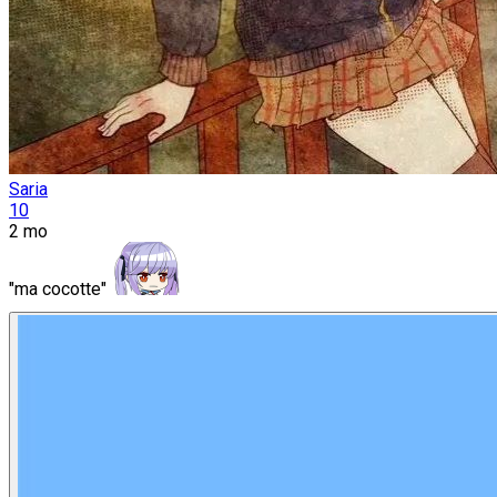
Saria
10
2 mo
"ma cocotte"