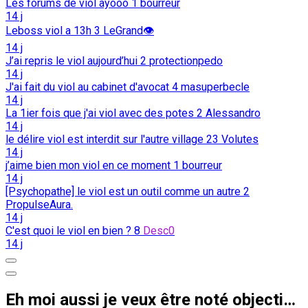
Les forums de viol ayooo
1
bourreur
14 j
Leboss viol a 13h
3
LeGrand👁️
14 j
J’ai repris le viol aujourd’hui
2
protectionpedo
14 j
J'ai fait du viol au cabinet d'avocat
4
masuperbecle
14 j
La 1ier fois que j'ai viol avec des potes
2
Alessandro
14 j
le délire viol est interdit sur l'autre village
23
Volutes
14 j
j’aime bien mon viol en ce moment
1
bourreur
14 j
[Psychopathe] le viol est un outil comme un autre
2
PropulseAura.
14 j
C'est quoi le viol en bien ?
8
Desc0
14 j
Eh moi aussi je veux être noté objectivement