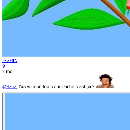
E-SHIN
9
2 mo
@Saria
, t’as vu mon topic sur Onche c’est ça ?