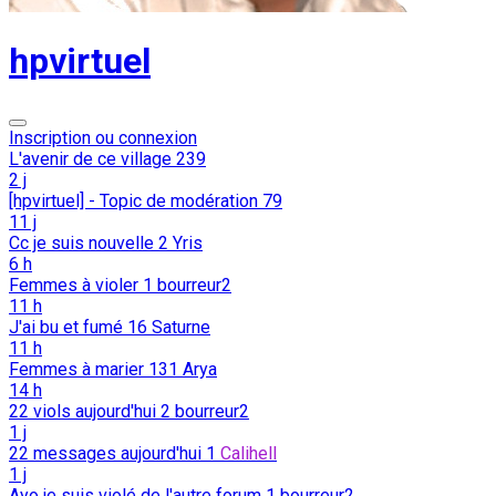
hpvirtuel
Inscription ou connexion
L'avenir de ce village
239
2 j
[hpvirtuel] - Topic de modération
79
11 j
Cc je suis nouvelle
2
Yris
6 h
Femmes à violer
1
bourreur2
11 h
J'ai bu et fumé
16
Saturne
11 h
Femmes à marier
131
Arya
14 h
22 viols aujourd'hui
2
bourreur2
1 j
22 messages aujourd'hui
1
Calihell
1 j
Ayo je suis violé de l'autre forum
1
bourreur2