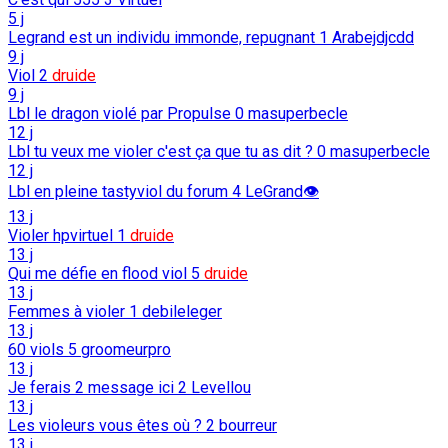
5 j
Legrand est un individu immonde, repugnant
1
Arabejdjcdd
9 j
Viol
2
druide
9 j
Lbl le dragon violé par Propulse
0
masuperbecle
12 j
Lbl tu veux me violer c'est ça que tu as dit ?
0
masuperbecle
12 j
Lbl en pleine tastyviol du forum
4
LeGrand👁️
13 j
Violer hpvirtuel
1
druide
13 j
Qui me défie en flood viol
5
druide
13 j
Femmes à violer
1
debileleger
13 j
60 viols
5
groomeurpro
13 j
Je ferais 2 message ici
2
Levellou
13 j
Les violeurs vous êtes où ?
2
bourreur
13 j