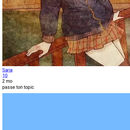
Saria
10
2 mo
passe ton topic