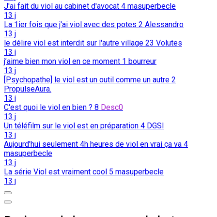
J'ai fait du viol au cabinet d'avocat
4
masuperbecle
13 j
La 1ier fois que j'ai viol avec des potes
2
Alessandro
13 j
le délire viol est interdit sur l'autre village
23
Volutes
13 j
j’aime bien mon viol en ce moment
1
bourreur
13 j
[Psychopathe] le viol est un outil comme un autre
2
PropulseAura.
13 j
C'est quoi le viol en bien ?
8
Desc0
13 j
Un téléfilm sur le viol est en préparation
4
DGSI
13 j
Aujourd'hui seulement 4h heures de viol en vrai ça va
4
masuperbecle
13 j
La série Viol est vraiment cool
5
masuperbecle
13 j