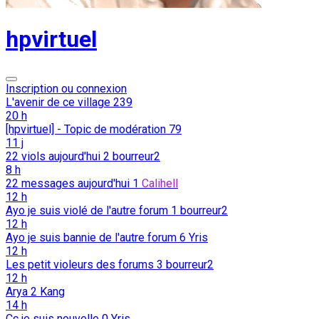
hpvirtuel
Inscription ou connexion
L'avenir de ce village
239
20 h
[hpvirtuel] - Topic de modération
79
11 j
22 viols aujourd'hui
2
bourreur2
8 h
22 messages aujourd'hui
1
Calihell
12 h
Ayo je suis violé de l'autre forum
1
bourreur2
12 h
Ayo je suis bannie de l'autre forum
6
Yris
12 h
Les petit violeurs des forums
3
bourreur2
12 h
Arya
2
Kang
14 h
Cc je suis nouvelle
0
Yris