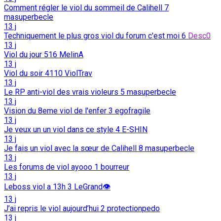
Comment régler le viol du sommeil de Calihell
7
masuperbecle
13 j
Techniquement le plus gros viol du forum c'est moi
6
Desc0
13 j
Viol du jour
516
MelinA
13 j
Viol du soir
4110
ViolTrav
13 j
Le RP anti-viol des vrais violeurs
5
masuperbecle
13 j
Vision du 8eme viol de l'enfer
3
egofragile
13 j
Je veux un un viol dans ce style
4
E-SHIN
13 j
Je fais un viol avec la sœur de Calihell
8
masuperbecle
13 j
Les forums de viol ayooo
1
bourreur
13 j
Leboss viol a 13h
3
LeGrand👁️
13 j
J’ai repris le viol aujourd’hui
2
protectionpedo
13 j