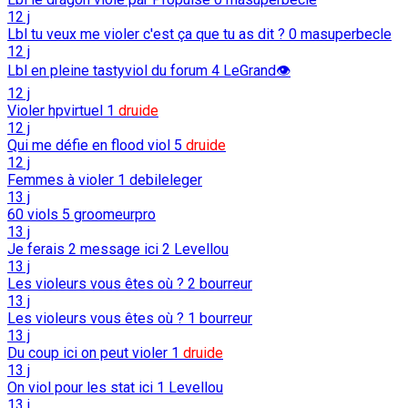
12 j
Lbl tu veux me violer c'est ça que tu as dit ?
0
masuperbecle
12 j
Lbl en pleine tastyviol du forum
4
LeGrand👁️
12 j
Violer hpvirtuel
1
druide
12 j
Qui me défie en flood viol
5
druide
12 j
Femmes à violer
1
debileleger
13 j
60 viols
5
groomeurpro
13 j
Je ferais 2 message ici
2
Levellou
13 j
Les violeurs vous êtes où ?
2
bourreur
13 j
Les violeurs vous êtes où ?
1
bourreur
13 j
Du coup ici on peut violer
1
druide
13 j
On viol pour les stat ici
1
Levellou
13 j