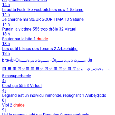
14 h
Is gotta Fuck like youbbitchies now
1
Saturne
14 h
Je cherche ma SŒUR SOURITIMA
13
Saturne
14 h
Putain la victime 555 trop drôle
32
Virtuel
18 h
Sauter sur la bite
1
druide
18 h
Les petit blancs des forums
2
Arbaehdjfje
18 h
biteﷲ ﷽ﷲ ﷽ﷲﷲ
﷽✅ ☑️ 🟥 ✅ ☑️ 🟥 ✅ ☑️ ✅🟧 🟨 🟩✅ ☑️ 🟥 🟧 🟨
5
masuperbecle
4 j
C'est qui 555
3
Virtuel
4 j
Legrand est un individu immonde, repugnant
1
Arabejdjcdd
8 j
Viol
2
druide
9 j
Lbl le dragon violé par Propulse
0
masuperbecle