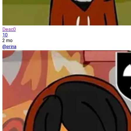
Desc0
10
2 mo
@erina