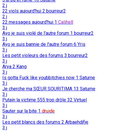
2 j
22 viols aujourd'hui
2
bourreur2
2 j
22 messages aujourd'hui
1
Calihell
3 j
Ayo je suis violé de l'autre forum
1
bourreur2
3 j
Ayo je suis bannie de l'autre forum
6
Yris
3 j
Les petit violeurs des forums
3
bourreur2
3 j
Arya
2
Kang
3 j
Is gotta Fuck like youbbitchies now
1
Saturne
3 j
Je cherche ma SŒUR SOURITIMA
13
Saturne
3 j
Putain la victime 555 trop drôle
32
Virtuel
3 j
Sauter sur la bite
1
druide
3 j
Les petit blancs des forums
2
Arbaehdjfje
3 j