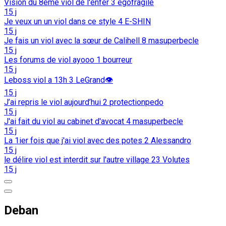
Vision du 8eme viol de l'enfer
3
egofragile
15 j
Je veux un un viol dans ce style
4
E-SHIN
15 j
Je fais un viol avec la sœur de Calihell
8
masuperbecle
15 j
Les forums de viol ayooo
1
bourreur
15 j
Leboss viol a 13h
3
LeGrand👁️
15 j
J’ai repris le viol aujourd’hui
2
protectionpedo
15 j
J'ai fait du viol au cabinet d'avocat
4
masuperbecle
15 j
La 1ier fois que j'ai viol avec des potes
2
Alessandro
15 j
le délire viol est interdit sur l'autre village
23
Volutes
15 j
Deban