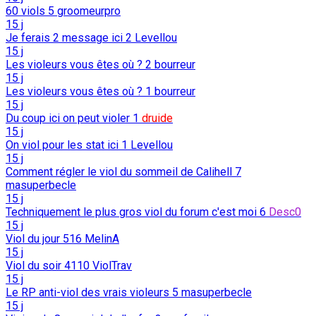
60 viols
5
groomeurpro
15 j
Je ferais 2 message ici
2
Levellou
15 j
Les violeurs vous êtes où ?
2
bourreur
15 j
Les violeurs vous êtes où ?
1
bourreur
15 j
Du coup ici on peut violer
1
druide
15 j
On viol pour les stat ici
1
Levellou
15 j
Comment régler le viol du sommeil de Calihell
7
masuperbecle
15 j
Techniquement le plus gros viol du forum c'est moi
6
Desc0
15 j
Viol du jour
516
MelinA
15 j
Viol du soir
4110
ViolTrav
15 j
Le RP anti-viol des vrais violeurs
5
masuperbecle
15 j