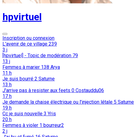
hpvirtuel
Inscription ou connexion
L'avenir de ce village
239
3 j
[hpvirtuel] - Topic de modération
79
13 j
Femmes à marier
138
Arya
11 h
Je suis bourré
2
Saturne
13 h
J'arrive pas à resister aux feets
0
Costauddu06
17 h
Je demande la chaise électrique ou l'injection létale
5
Saturne
19 h
Cc je suis nouvelle
3
Yris
20 h
Femmes à violer
1
bourreur2
2 j
J'ai bu et fumé
16
Saturne