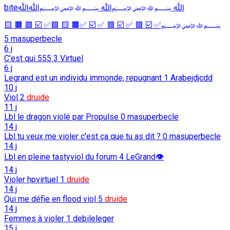
biteﷲ ﷽ﷲ ﷽ﷲﷲ
﷽✅ ☑️ 🟥 ✅ ☑️ 🟥 ✅ ☑️ ✅🟧 🟨 🟩✅ ☑️ 🟥 🟧 🟨
5
masuperbecle
6 j
C'est qui 555
3
Virtuel
6 j
Legrand est un individu immonde, repugnant
1
Arabejdjcdd
10 j
Viol
2
druide
11 j
Lbl le dragon violé par Propulse
0
masuperbecle
14 j
Lbl tu veux me violer c'est ça que tu as dit ?
0
masuperbecle
14 j
Lbl en pleine tastyviol du forum
4
LeGrand👁️
14 j
Violer hpvirtuel
1
druide
14 j
Qui me défie en flood viol
5
druide
14 j
Femmes à violer
1
debileleger
15 j