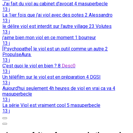
J'ai fait du viol au cabinet d'avocat
4
masuperbecle
13 j
La 1ier fois que j'ai viol avec des potes
2
Alessandro
13 j
le délire viol est interdit sur l'autre village
23
Volutes
13 j
j’aime bien mon viol en ce moment
1
bourreur
13 j
[Psychopathe] le viol est un outil comme un autre
2
PropulseAura.
13 j
C'est quoi le viol en bien ?
8
Desc0
13 j
Un téléfilm sur le viol est en préparation
4
DGSI
13 j
Aujourd'hui seulement 4h heures de viol en vrai ça va
4
masuperbecle
13 j
La série Viol est vraiment cool
5
masuperbecle
13 j