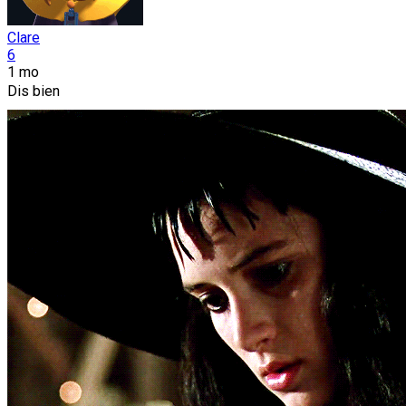
Clare
6
1 mo
Dis bien