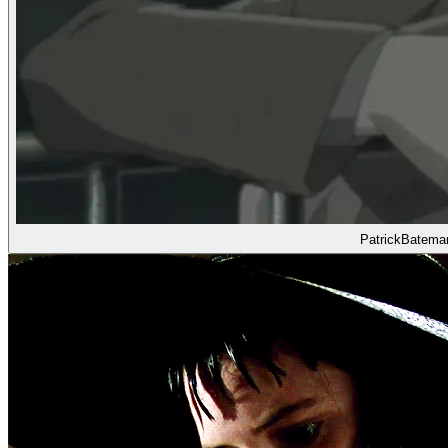
PatrickBatema