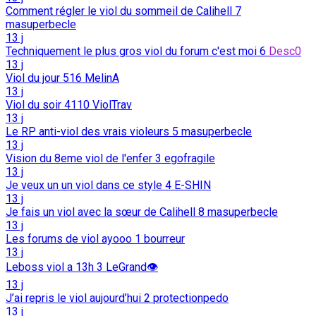
Comment régler le viol du sommeil de Calihell
7
masuperbecle
13 j
Techniquement le plus gros viol du forum c'est moi
6
Desc0
13 j
Viol du jour
516
MelinA
13 j
Viol du soir
4110
ViolTrav
13 j
Le RP anti-viol des vrais violeurs
5
masuperbecle
13 j
Vision du 8eme viol de l'enfer
3
egofragile
13 j
Je veux un un viol dans ce style
4
E-SHIN
13 j
Je fais un viol avec la sœur de Calihell
8
masuperbecle
13 j
Les forums de viol ayooo
1
bourreur
13 j
Leboss viol a 13h
3
LeGrand👁️
13 j
J’ai repris le viol aujourd’hui
2
protectionpedo
13 j