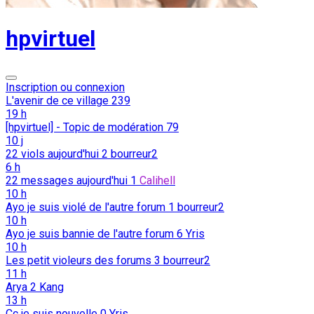
hpvirtuel
Inscription ou connexion
L'avenir de ce village
239
19 h
[hpvirtuel] - Topic de modération
79
10 j
22 viols aujourd'hui
2
bourreur2
6 h
22 messages aujourd'hui
1
Calihell
10 h
Ayo je suis violé de l'autre forum
1
bourreur2
10 h
Ayo je suis bannie de l'autre forum
6
Yris
10 h
Les petit violeurs des forums
3
bourreur2
11 h
Arya
2
Kang
13 h
Cc je suis nouvelle
0
Yris