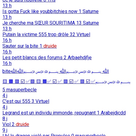
13 h
Is gotta Fuck like youbbitchies now
1
Saturne
13 h
Je cherche ma SŒUR SOURITIMA
13
Saturne
13 h
Putain la victime 555 trop drôle
32
Virtuel
16 h
Sauter sur la bite
1
druide
16 h
Les petit blancs des forums
2
Arbaehdjfje
16 h
biteﷲ ﷽ﷲ ﷽ﷲﷲ
﷽✅ ☑️ 🟥 ✅ ☑️ 🟥 ✅ ☑️ ✅🟧 🟨 🟩✅ ☑️ 🟥 🟧 🟨
5
masuperbecle
4 j
C'est qui 555
3
Virtuel
4 j
Legrand est un individu immonde, repugnant
1
Arabejdjcdd
8 j
Viol
2
druide
9 j
Lbl le dragon violé par Propulse
0
masuperbecle