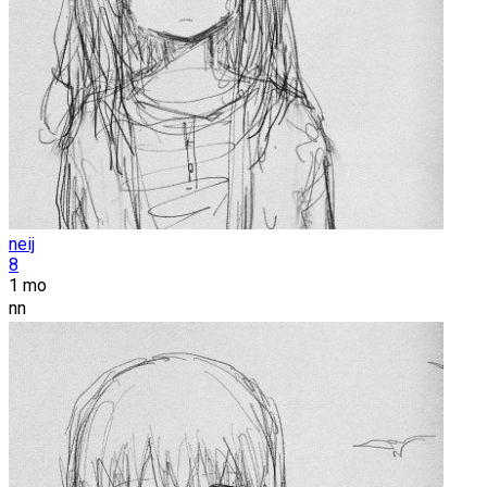
neij
8
1 mo
nn