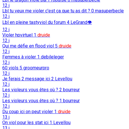
12 j
Lbl tu veux me violer c'est ça que tu as dit ?
0
masuperbecle
12 j
Lbl en pleine tastyviol du forum
4
LeGrand👁️
12 j
Violer hpvirtuel
1
druide
12 j
Qui me défie en flood viol
5
druide
12 j
Femmes à violer
1
debileleger
12 j
60 viols
5
groomeurpro
12 j
Je ferais 2 message ici
2
Levellou
12 j
Les violeurs vous êtes où ?
2
bourreur
12 j
Les violeurs vous êtes où ?
1
bourreur
12 j
Du coup ici on peut violer
1
druide
13 j
On viol pour les stat ici
1
Levellou
13 j