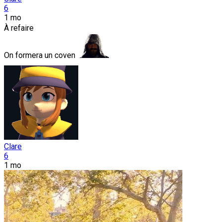
6
1 mo
À refaire
On formera un coven
Clare
6
1 mo