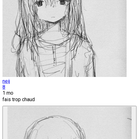
neij
8
1 mo
fais trop chaud