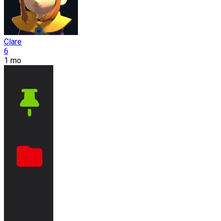
Clare
6
1 mo