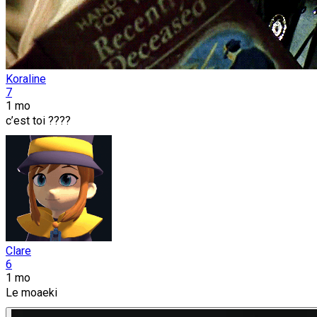
Koraline
7
1 mo
c’est toi ????
Clare
6
1 mo
Le moaeki