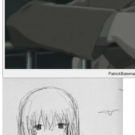
PatrickBatema