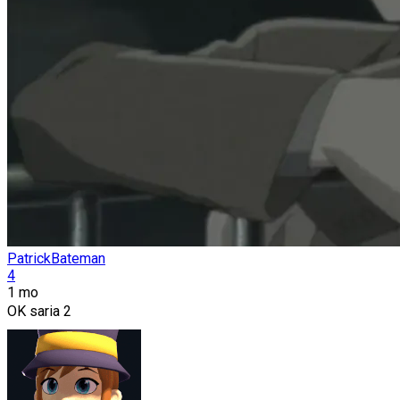
PatrickBateman
4
1 mo
OK saria 2