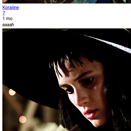
Koraline
7
1 mo
aaaah