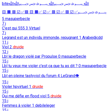
biteﷲ ﷽ﷲ ﷽ﷲﷲ
﷽✅ ☑️ 🟥 ✅ ☑️ 🟥 ✅ ☑️ ✅🟧 🟨 🟩✅ ☑️ 🟥 🟧 🟨
5
masuperbecle
7 j
C'est qui 555
3
Virtuel
7 j
Legrand est un individu immonde, repugnant
1
Arabejdjcdd
11 j
Viol
2
druide
12 j
Lbl le dragon violé par Propulse
0
masuperbecle
15 j
Lbl tu veux me violer c'est ça que tu as dit ?
0
masuperbecle
15 j
Lbl en pleine tastyviol du forum
4
LeGrand👁️
15 j
Violer hpvirtuel
1
druide
15 j
Qui me défie en flood viol
5
druide
15 j
Femmes à violer
1
debileleger
15 j