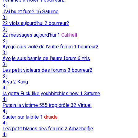
3 j
J'ai bu et fumé
16
Saturne
3 j
22 viols aujourd'hui
2
bourreur2
3 j
22 messages aujourd'hui
1
Calihell
3 j
Ayo je suis violé de l'autre forum
1
bourreur2
3 j
Ayo je suis bannie de l'autre forum
6
Yris
3 j
Les petit violeurs des forums
3
bourreur2
3 j
Arya
2
Kang
4 j
Is gotta Fuck like youbbitchies now
1
Saturne
4 j
Putain la victime 555 trop drôle
32
Virtuel
4 j
Sauter sur la bite
1
druide
4 j
Les petit blancs des forums
2
Arbaehdjfje
4 j