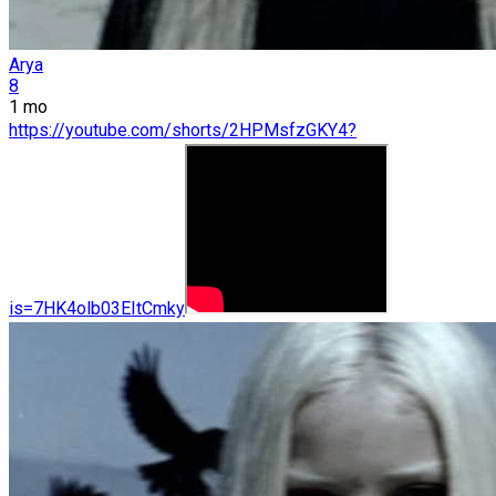
Arya
8
1 mo
https://youtube.com/shorts/2HPMsfzGKY4?
is=7HK4olb03EItCmky