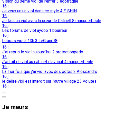
Vision du 8eme viol de l'enfer
3
egofragile
16 j
Je veux un un viol dans ce style
4
E-SHIN
16 j
Je fais un viol avec la sœur de Calihell
8
masuperbecle
16 j
Les forums de viol ayooo
1
bourreur
16 j
Leboss viol a 13h
3
LeGrand👁️
16 j
J’ai repris le viol aujourd’hui
2
protectionpedo
16 j
J'ai fait du viol au cabinet d'avocat
4
masuperbecle
16 j
La 1ier fois que j'ai viol avec des potes
2
Alessandro
16 j
le délire viol est interdit sur l'autre village
23
Volutes
16 j
Je meurs