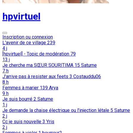
hpvirtuel
Inscription ou connexion
L'avenir de ce village
239
4 j
[hpvirtuel] - Topic de modération
79
13 j
Je cherche ma SŒUR SOURITIMA
15
Saturne
7 h
J'arrive pas à resister aux feets
3
Costauddu06
8 h
Femmes à marier
139
Arya
9 h
Je suis bourré
2
Saturne
1 j
Je demande la chaise électrique ou l'injection létale
5
Saturne
2 j
Cc je suis nouvelle
3
Yris
2 j
Femmes à violer
1
bourreur2