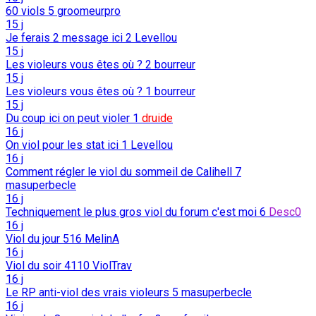
60 viols
5
groomeurpro
15 j
Je ferais 2 message ici
2
Levellou
15 j
Les violeurs vous êtes où ?
2
bourreur
15 j
Les violeurs vous êtes où ?
1
bourreur
15 j
Du coup ici on peut violer
1
druide
16 j
On viol pour les stat ici
1
Levellou
16 j
Comment régler le viol du sommeil de Calihell
7
masuperbecle
16 j
Techniquement le plus gros viol du forum c'est moi
6
Desc0
16 j
Viol du jour
516
MelinA
16 j
Viol du soir
4110
ViolTrav
16 j
Le RP anti-viol des vrais violeurs
5
masuperbecle
16 j