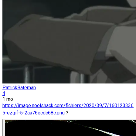
PatrickBateman
4
1 mo
https://image.noelshack.com/fichiers/2020/39/7/160123336
5-ezgif-5-2aa76ecdc68c.png
?