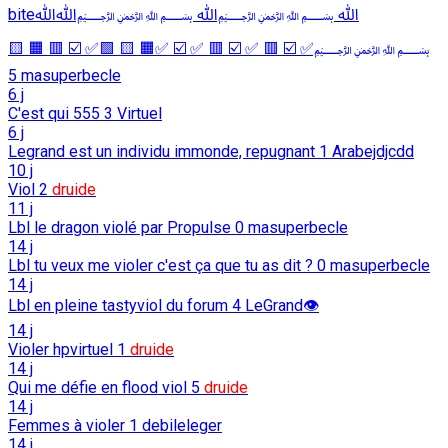
biteﷲ ﷽ﷲ ﷽ﷲﷲ
﷽✅ ☑️ 🟥 ✅ ☑️ 🟥 ✅ ☑️ ✅🟧 🟨 🟩✅ ☑️ 🟥 🟧 🟨
5
masuperbecle
6 j
C'est qui 555
3
Virtuel
6 j
Legrand est un individu immonde, repugnant
1
Arabejdjcdd
10 j
Viol
2
druide
11 j
Lbl le dragon violé par Propulse
0
masuperbecle
14 j
Lbl tu veux me violer c'est ça que tu as dit ?
0
masuperbecle
14 j
Lbl en pleine tastyviol du forum
4
LeGrand👁️
14 j
Violer hpvirtuel
1
druide
14 j
Qui me défie en flood viol
5
druide
14 j
Femmes à violer
1
debileleger
14 j