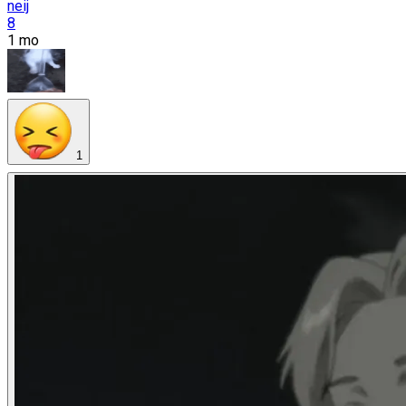
neij
8
1 mo
1