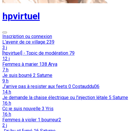
hpvirtuel
Inscription ou connexion
L'avenir de ce village
239
3 j
[hpvirtuel] - Topic de modération
79
12 j
Femmes à marier
138
Arya
7 h
Je suis bourré
2
Saturne
9 h
J'arrive pas à resister aux feets
0
Costauddu06
14 h
Je demande la chaise électrique ou l'injection létale
5
Saturne
16 h
Cc je suis nouvelle
3
Yris
16 h
Femmes à violer
1
bourreur2
2 j
J'ai bu et fumé
16
Saturne