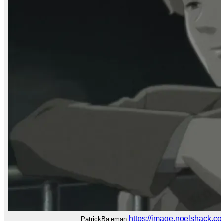
https://image.noelshack.
PatrickBateman