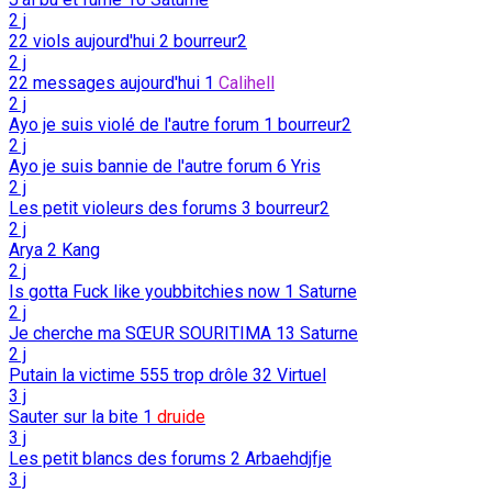
2 j
22 viols aujourd'hui
2
bourreur2
2 j
22 messages aujourd'hui
1
Calihell
2 j
Ayo je suis violé de l'autre forum
1
bourreur2
2 j
Ayo je suis bannie de l'autre forum
6
Yris
2 j
Les petit violeurs des forums
3
bourreur2
2 j
Arya
2
Kang
2 j
Is gotta Fuck like youbbitchies now
1
Saturne
2 j
Je cherche ma SŒUR SOURITIMA
13
Saturne
2 j
Putain la victime 555 trop drôle
32
Virtuel
3 j
Sauter sur la bite
1
druide
3 j
Les petit blancs des forums
2
Arbaehdjfje
3 j