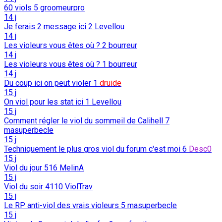
60 viols
5
groomeurpro
14 j
Je ferais 2 message ici
2
Levellou
14 j
Les violeurs vous êtes où ?
2
bourreur
14 j
Les violeurs vous êtes où ?
1
bourreur
14 j
Du coup ici on peut violer
1
druide
15 j
On viol pour les stat ici
1
Levellou
15 j
Comment régler le viol du sommeil de Calihell
7
masuperbecle
15 j
Techniquement le plus gros viol du forum c'est moi
6
Desc0
15 j
Viol du jour
516
MelinA
15 j
Viol du soir
4110
ViolTrav
15 j
Le RP anti-viol des vrais violeurs
5
masuperbecle
15 j