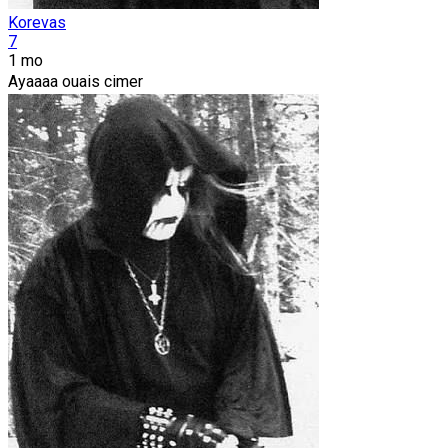
Korevas
7
1 mo
Ayaaaa ouais cimer