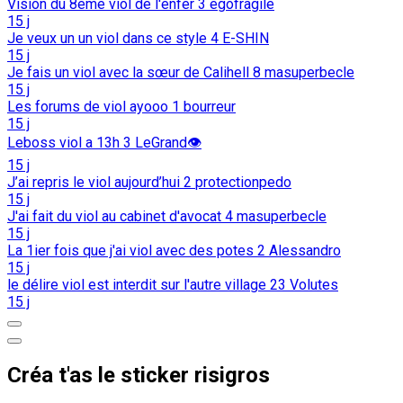
Vision du 8eme viol de l'enfer
3
egofragile
15 j
Je veux un un viol dans ce style
4
E-SHIN
15 j
Je fais un viol avec la sœur de Calihell
8
masuperbecle
15 j
Les forums de viol ayooo
1
bourreur
15 j
Leboss viol a 13h
3
LeGrand👁️
15 j
J’ai repris le viol aujourd’hui
2
protectionpedo
15 j
J'ai fait du viol au cabinet d'avocat
4
masuperbecle
15 j
La 1ier fois que j'ai viol avec des potes
2
Alessandro
15 j
le délire viol est interdit sur l'autre village
23
Volutes
15 j
Créa t'as le sticker risigros