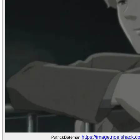
https://image.noelshack.
PatrickBateman