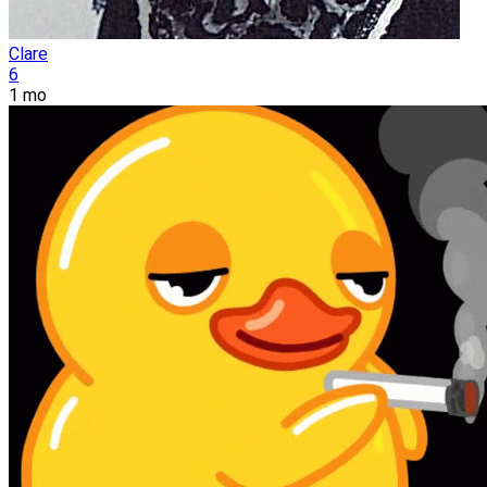
Clare
6
1 mo