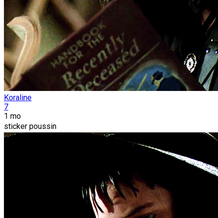
Koraline
7
1 mo
sticker poussin