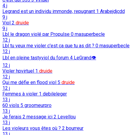
4 j
Legrand est un individu immonde, repugnant
1
Arabejdjcdd
9 j
Viol
2
druide
9 j
Lbl le dragon violé par Propulse
0
masuperbecle
12 j
Lbl tu veux me violer c'est ça que tu as dit ?
0
masuperbecle
12 j
Lbl en pleine tastyviol du forum
4
LeGrand👁️
12 j
Violer hpvirtuel
1
druide
12 j
Qui me défie en flood viol
5
druide
12 j
Femmes à violer
1
debileleger
13 j
60 viols
5
groomeurpro
13 j
Je ferais 2 message ici
2
Levellou
13 j
Les violeurs vous êtes où ?
2
bourreur
13 j