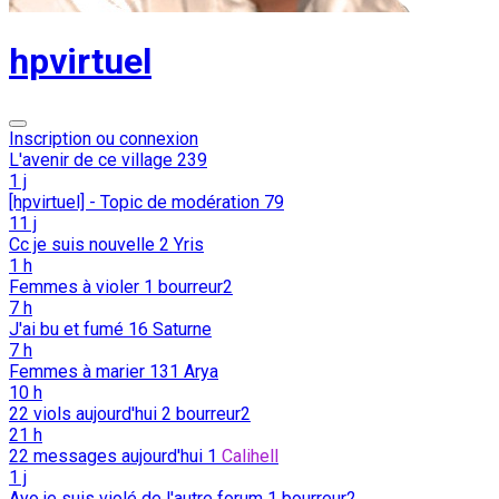
hpvirtuel
Inscription ou connexion
L'avenir de ce village
239
1 j
[hpvirtuel] - Topic de modération
79
11 j
Cc je suis nouvelle
2
Yris
1 h
Femmes à violer
1
bourreur2
7 h
J'ai bu et fumé
16
Saturne
7 h
Femmes à marier
131
Arya
10 h
22 viols aujourd'hui
2
bourreur2
21 h
22 messages aujourd'hui
1
Calihell
1 j
Ayo je suis violé de l'autre forum
1
bourreur2