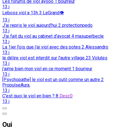
Les forums de viol ayooo
1
bourreur
13 j
Leboss viol a 13h
3
LeGrand👁️
13 j
J’ai repris le viol aujourd’hui
2
protectionpedo
13 j
J'ai fait du viol au cabinet d'avocat
4
masuperbecle
13 j
La 1ier fois que j'ai viol avec des potes
2
Alessandro
13 j
le délire viol est interdit sur l'autre village
23
Volutes
13 j
j’aime bien mon viol en ce moment
1
bourreur
13 j
[Psychopathe] le viol est un outil comme un autre
2
PropulseAura.
13 j
C'est quoi le viol en bien ?
8
Desc0
13 j
Oui