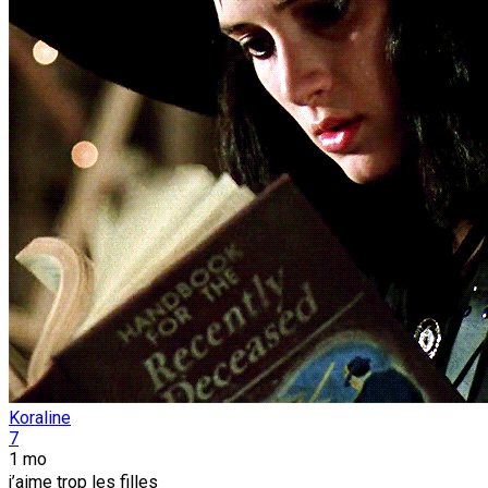
Koraline
7
1 mo
j’aime trop les filles