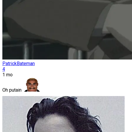
PatrickBateman
4
1 mo
Oh putain