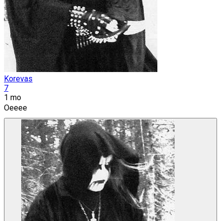
Korevas
7
1 mo
Oeeee