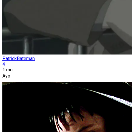
PatrickBateman
4
1 mo
Ayo