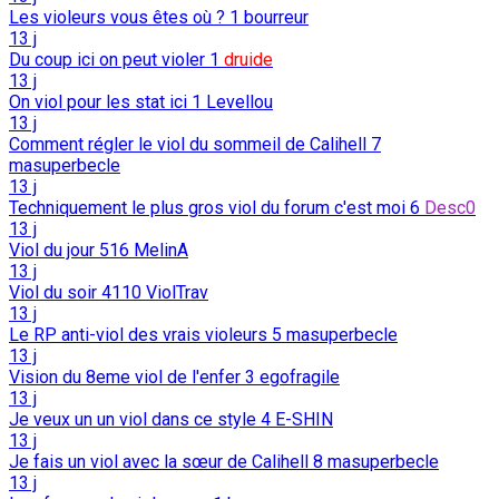
Les violeurs vous êtes où ?
1
bourreur
13 j
Du coup ici on peut violer
1
druide
13 j
On viol pour les stat ici
1
Levellou
13 j
Comment régler le viol du sommeil de Calihell
7
masuperbecle
13 j
Techniquement le plus gros viol du forum c'est moi
6
Desc0
13 j
Viol du jour
516
MelinA
13 j
Viol du soir
4110
ViolTrav
13 j
Le RP anti-viol des vrais violeurs
5
masuperbecle
13 j
Vision du 8eme viol de l'enfer
3
egofragile
13 j
Je veux un un viol dans ce style
4
E-SHIN
13 j
Je fais un viol avec la sœur de Calihell
8
masuperbecle
13 j