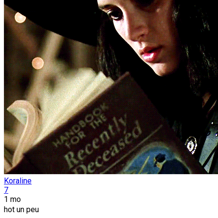
Koraline
7
1 mo
hot un peu