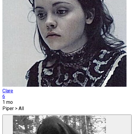
Clare
6
1 mo
Piper > All