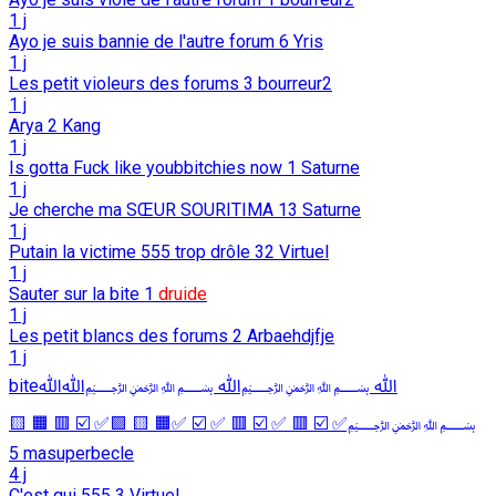
1 j
Ayo je suis bannie de l'autre forum
6
Yris
1 j
Les petit violeurs des forums
3
bourreur2
1 j
Arya
2
Kang
1 j
Is gotta Fuck like youbbitchies now
1
Saturne
1 j
Je cherche ma SŒUR SOURITIMA
13
Saturne
1 j
Putain la victime 555 trop drôle
32
Virtuel
1 j
Sauter sur la bite
1
druide
1 j
Les petit blancs des forums
2
Arbaehdjfje
1 j
biteﷲ ﷽ﷲ ﷽ﷲﷲ
﷽✅ ☑️ 🟥 ✅ ☑️ 🟥 ✅ ☑️ ✅🟧 🟨 🟩✅ ☑️ 🟥 🟧 🟨
5
masuperbecle
4 j
C'est qui 555
3
Virtuel