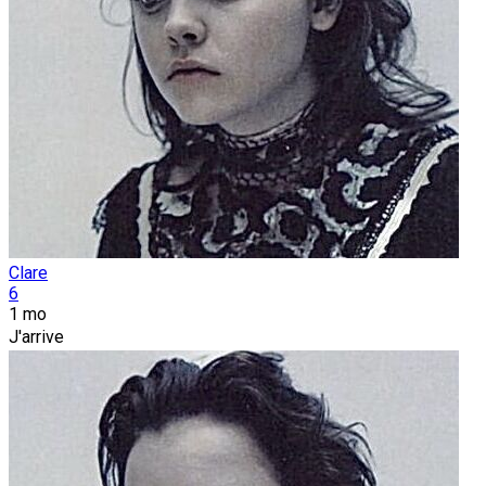
Clare
6
1 mo
J'arrive