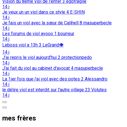
Vision du 8eme viol de l'enfer
3
egofragile
14 j
Je veux un un viol dans ce style
4
E-SHIN
14 j
Je fais un viol avec la sœur de Calihell
8
masuperbecle
14 j
Les forums de viol ayooo
1
bourreur
14 j
Leboss viol a 13h
3
LeGrand👁️
14 j
J’ai repris le viol aujourd’hui
2
protectionpedo
14 j
J'ai fait du viol au cabinet d'avocat
4
masuperbecle
14 j
La 1ier fois que j'ai viol avec des potes
2
Alessandro
14 j
le délire viol est interdit sur l'autre village
23
Volutes
14 j
mes frères