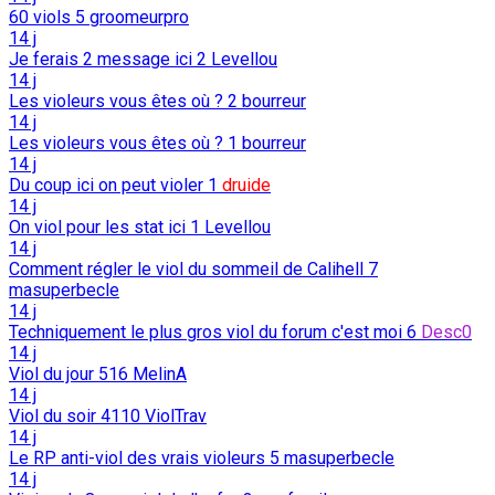
60 viols
5
groomeurpro
14 j
Je ferais 2 message ici
2
Levellou
14 j
Les violeurs vous êtes où ?
2
bourreur
14 j
Les violeurs vous êtes où ?
1
bourreur
14 j
Du coup ici on peut violer
1
druide
14 j
On viol pour les stat ici
1
Levellou
14 j
Comment régler le viol du sommeil de Calihell
7
masuperbecle
14 j
Techniquement le plus gros viol du forum c'est moi
6
Desc0
14 j
Viol du jour
516
MelinA
14 j
Viol du soir
4110
ViolTrav
14 j
Le RP anti-viol des vrais violeurs
5
masuperbecle
14 j