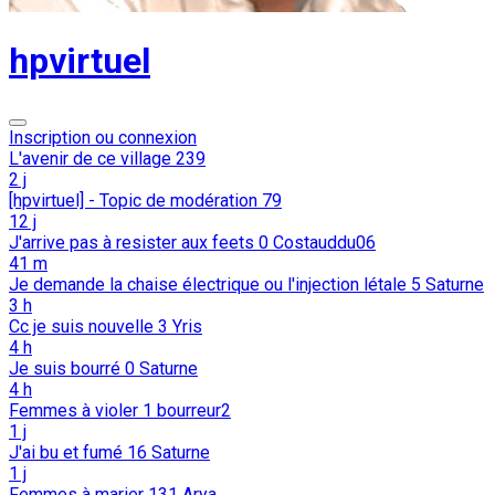
hpvirtuel
Inscription ou connexion
L'avenir de ce village
239
2 j
[hpvirtuel] - Topic de modération
79
12 j
J'arrive pas à resister aux feets
0
Costauddu06
41 m
Je demande la chaise électrique ou l'injection létale
5
Saturne
3 h
Cc je suis nouvelle
3
Yris
4 h
Je suis bourré
0
Saturne
4 h
Femmes à violer
1
bourreur2
1 j
J'ai bu et fumé
16
Saturne
1 j
Femmes à marier
131
Arya