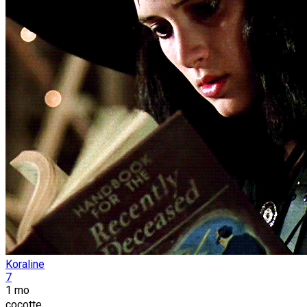
Koraline
7
1 mo
cocotte