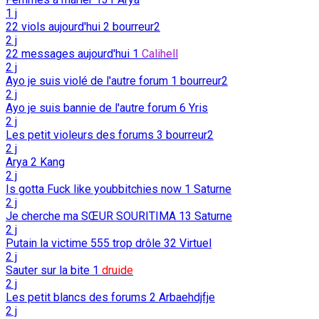
1 j
22 viols aujourd'hui
2
bourreur2
2 j
22 messages aujourd'hui
1
Calihell
2 j
Ayo je suis violé de l'autre forum
1
bourreur2
2 j
Ayo je suis bannie de l'autre forum
6
Yris
2 j
Les petit violeurs des forums
3
bourreur2
2 j
Arya
2
Kang
2 j
Is gotta Fuck like youbbitchies now
1
Saturne
2 j
Je cherche ma SŒUR SOURITIMA
13
Saturne
2 j
Putain la victime 555 trop drôle
32
Virtuel
2 j
Sauter sur la bite
1
druide
2 j
Les petit blancs des forums
2
Arbaehdjfje
2 j