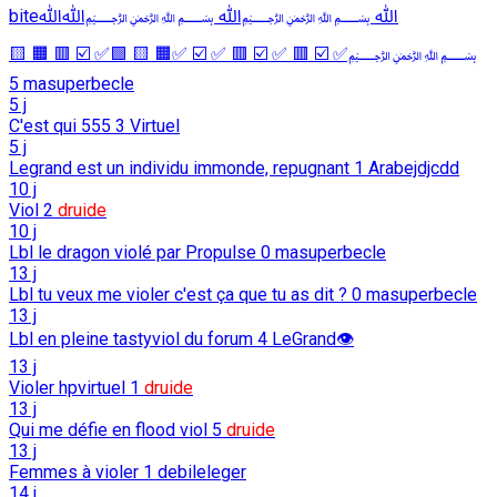
biteﷲ ﷽ﷲ ﷽ﷲﷲ
﷽✅ ☑️ 🟥 ✅ ☑️ 🟥 ✅ ☑️ ✅🟧 🟨 🟩✅ ☑️ 🟥 🟧 🟨
5
masuperbecle
5 j
C'est qui 555
3
Virtuel
5 j
Legrand est un individu immonde, repugnant
1
Arabejdjcdd
10 j
Viol
2
druide
10 j
Lbl le dragon violé par Propulse
0
masuperbecle
13 j
Lbl tu veux me violer c'est ça que tu as dit ?
0
masuperbecle
13 j
Lbl en pleine tastyviol du forum
4
LeGrand👁️
13 j
Violer hpvirtuel
1
druide
13 j
Qui me défie en flood viol
5
druide
13 j
Femmes à violer
1
debileleger
14 j