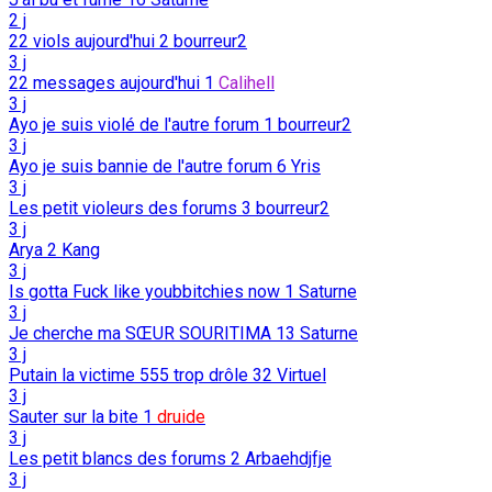
2 j
22 viols aujourd'hui
2
bourreur2
3 j
22 messages aujourd'hui
1
Calihell
3 j
Ayo je suis violé de l'autre forum
1
bourreur2
3 j
Ayo je suis bannie de l'autre forum
6
Yris
3 j
Les petit violeurs des forums
3
bourreur2
3 j
Arya
2
Kang
3 j
Is gotta Fuck like youbbitchies now
1
Saturne
3 j
Je cherche ma SŒUR SOURITIMA
13
Saturne
3 j
Putain la victime 555 trop drôle
32
Virtuel
3 j
Sauter sur la bite
1
druide
3 j
Les petit blancs des forums
2
Arbaehdjfje
3 j