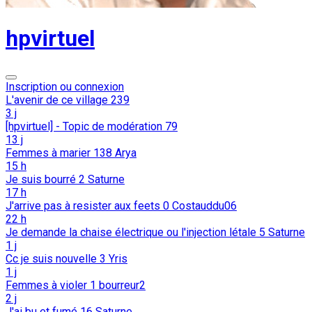
hpvirtuel
Inscription ou connexion
L'avenir de ce village
239
3 j
[hpvirtuel] - Topic de modération
79
13 j
Femmes à marier
138
Arya
15 h
Je suis bourré
2
Saturne
17 h
J'arrive pas à resister aux feets
0
Costauddu06
22 h
Je demande la chaise électrique ou l'injection létale
5
Saturne
1 j
Cc je suis nouvelle
3
Yris
1 j
Femmes à violer
1
bourreur2
2 j
J'ai bu et fumé
16
Saturne