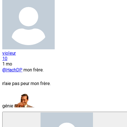
vioIeur
10
1 mo
@HachDP
mon frère.
n'aie pas peur mon frère.
génie
..