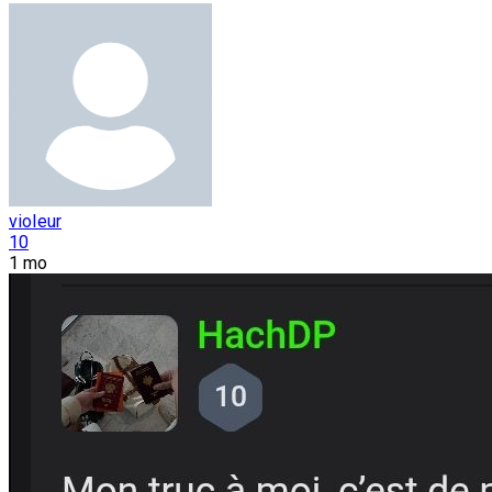
vioIeur
10
1 mo