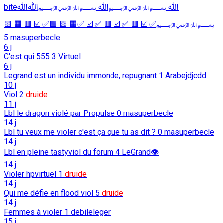
biteﷲ ﷽ﷲ ﷽ﷲﷲ
﷽✅ ☑️ 🟥 ✅ ☑️ 🟥 ✅ ☑️ ✅🟧 🟨 🟩✅ ☑️ 🟥 🟧 🟨
5
masuperbecle
6 j
C'est qui 555
3
Virtuel
6 j
Legrand est un individu immonde, repugnant
1
Arabejdjcdd
10 j
Viol
2
druide
11 j
Lbl le dragon violé par Propulse
0
masuperbecle
14 j
Lbl tu veux me violer c'est ça que tu as dit ?
0
masuperbecle
14 j
Lbl en pleine tastyviol du forum
4
LeGrand👁️
14 j
Violer hpvirtuel
1
druide
14 j
Qui me défie en flood viol
5
druide
14 j
Femmes à violer
1
debileleger
15 j