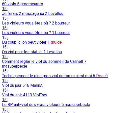
60 viols
5
groomeurpro
15 j
Je ferais 2 message ici
2
Levellou
15 j
Les violeurs vous êtes où ?
2
bourreur
15 j
Les violeurs vous êtes où ?
1
bourreur
15 j
Du coup ici on peut violer
1
druide
15 j
On viol pour les stat ici
1
Levellou
15 j
Comment régler le viol du sommeil de Calihell
7
masuperbecle
15 j
Techniquement le plus gros viol du forum c'est moi
6
Desc0
15 j
Viol du jour
516
MelinA
15 j
Viol du soir
4110
ViolTrav
15 j
Le RP anti-viol des vrais violeurs
5
masuperbecle
15 j