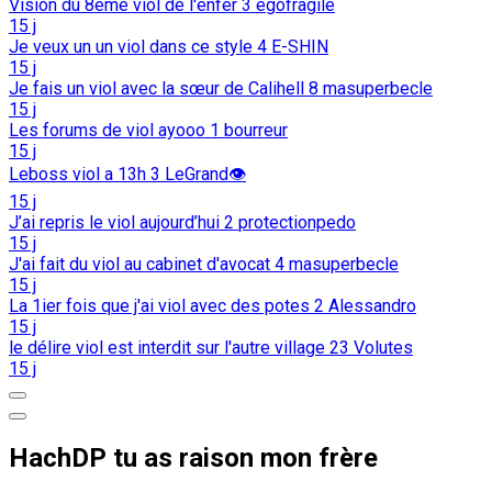
Vision du 8eme viol de l'enfer
3
egofragile
15 j
Je veux un un viol dans ce style
4
E-SHIN
15 j
Je fais un viol avec la sœur de Calihell
8
masuperbecle
15 j
Les forums de viol ayooo
1
bourreur
15 j
Leboss viol a 13h
3
LeGrand👁️
15 j
J’ai repris le viol aujourd’hui
2
protectionpedo
15 j
J'ai fait du viol au cabinet d'avocat
4
masuperbecle
15 j
La 1ier fois que j'ai viol avec des potes
2
Alessandro
15 j
le délire viol est interdit sur l'autre village
23
Volutes
15 j
HachDP tu as raison mon frère