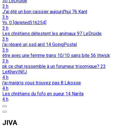
30
LeDruide
3 h
J'ai été un bon caissier aujourd'hui
76
Kant
3 h
Yo.
0
[deleted516254]
3 h
Les chrétiens détestent les animaux
97
LeDruide
3 h
j'ai réparé un ssd ajrd
14
GoingPostal
3 h
être avec une femme trans 10/10 sans bite
56
litwick
3 h
pk ce chat ressemble à un forumeur trisomique?
23
LeKheyINFJ
4 h
j'ai maigris vous trouvez pas
8
Likosse
4 h
Les chrétiens du fofo en sueur
14
Narita
4 h
JIVA