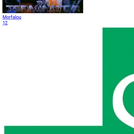
Morfalou
12