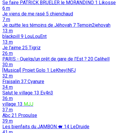
Se faire PATRICK BRUELER le MORANDINO
1
Likosse
6 m
Je viens de me rasé
5
chienchaud
7 m
Je quitte les témoins de Jéhovah
7
Temoin2jehovah
13 m
blackpill
9
LouLouEnt
13 m
Je l’aime
25
Tigriz
26 m
PARIS - Quelqu'un prêt de gare de l'Est ?
20
Calihell
30 m
[Musical] Projet Golo
1
LeKheyINFJ
32 m
Fraisalin
37
Cyanure
34 m
Salut le village
13
Ev4n3
36 m
village
13
MJJ
37 m
Abc
21
Propulse
39 m
Les bienfaits du JAMBON 🐖️
14
LeDruide
41 m