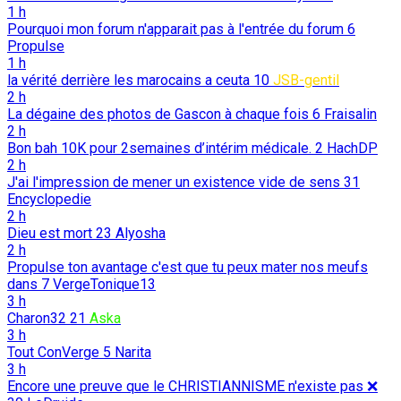
1 h
Pourquoi mon forum n'apparait pas à l'entrée du forum
6
Propulse
1 h
la vérité derrière les marocains a ceuta
10
JSB-gentil
2 h
La dégaine des photos de Gascon à chaque fois
6
Fraisalin
2 h
Bon bah 10K pour 2semaines d’intérim médicale.
2
HachDP
2 h
J'ai l'impression de mener un existence vide de sens
31
Encyclopedie
2 h
Dieu est mort
23
Alyosha
2 h
Propulse ton avantage c'est que tu peux mater nos meufs
dans
7
VergeTonique13
3 h
Charon32
21
Aska
3 h
Tout ConVerge
5
Narita
3 h
Encore une preuve que le CHRISTIANNISME n'existe pas ❌️