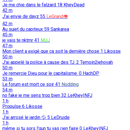
Je me chie dans le falzard
18
KheyDead
42 m
J’ai envie de dayz
55
LeGrand👁️
42 m
Au sujet du capiteux
59
Sankarea
45 m
je vais te nktmr
41
MJJ
47 m
Mon client a exigé que ça soit la dernière chose
1
Likosse
50 m
J'ai appelé la police à cause des TJ.
2
Temoin2jehovah
50 m
Je remercie Dieu pour le capitalisme.
0
HachDP
53 m
Le forum est mort ce soir
41
Nodding
54 m
no fake je me sens trop bien
32
LeKheyINFJ
1 h
Propulse
6
Likosse
1 h
J'ai arrosé le jardin 💦
5
LeDruide
1 h
même si tu sors l'gun tu vas rien faire
0
LeKheyINFJ