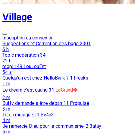
Village
Inscription ou connexion
Suggestions et Correction des bugs
2301
6 h
Topic modération
34
22 h
redpill
49
LouLouEnt
54 s
Quelqu'un est chez HelloBank ?
1
Freuks
1 m
Le dream c’est quand
31
LeGrand👁️
2 m
Buffy demande a être deban
11
Propulse
3 m
Topic musique
11
Ev4n3
4 m
Je remercie Dieu pour le communisme.
2
3atay
5 m