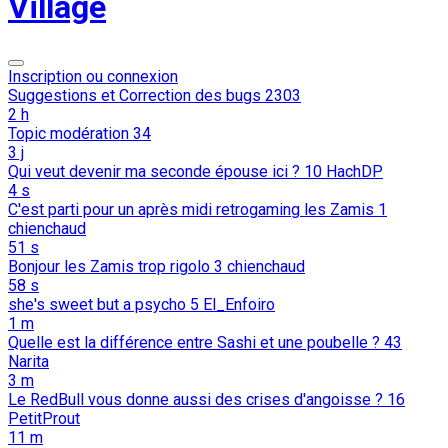
Village
Inscription ou connexion
Suggestions et Correction des bugs
2303
2 h
Topic modération
34
3 j
Qui veut devenir ma seconde épouse ici ?
10
HachDP
4 s
C'est parti pour un après midi retrogaming les Zamis
1
chienchaud
51 s
Bonjour les Zamis trop rigolo
3
chienchaud
58 s
she's sweet but a psycho
5
El_Enfoiro
1 m
Quelle est la différence entre Sashi et une poubelle ?
43
Narita
3 m
Le RedBull vous donne aussi des crises d'angoisse ?
16
PetitProut
11 m