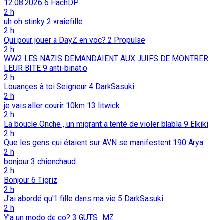
12.08.2026
6
HachDP
2 h
uh oh stinky
2
vraiefille
2 h
Qui pour jouer à DayZ en voc?
2
Propulse
2 h
WW2 LES NAZIS DEMANDAIENT AUX JUIFS DE MONTRER
LEUR BITE
9
anti-binatio
2 h
Louanges à toi Seigneur
4
DarkSasuki
2 h
je vais aller courir 10km
13
litwick
2 h
La boucle Onche , un migrant a tenté de violer blabla
9
Elkiki
2 h
Que les gens qui étaient sur AVN se manifestent
190
Arya
2 h
bonjour
3
chienchaud
2 h
Bonjour
6
Tigriz
2 h
J'ai abordé qu'1 fille dans ma vie
5
DarkSasuki
2 h
Y’a un modo de co?
3
GUTS_MZ