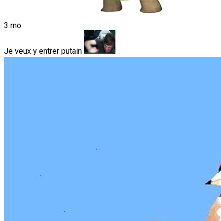
3 mo
Je veux y entrer putain