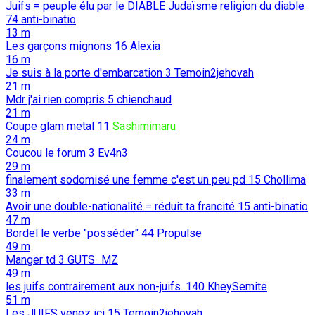
Juifs = peuple élu par le DIABLE Judaïsme religion du diable
74
anti-binatio
13 m
Les garçons mignons
16
Alexia
16 m
Je suis à la porte d'embarcation
3
Temoin2jehovah
21 m
Mdr j'ai rien compris
5
chienchaud
21 m
Coupe glam metal
11
Sashimimaru
24 m
Coucou le forum
3
Ev4n3
29 m
finalement sodomisé une femme c'est un peu pd
15
Chollima
33 m
Avoir une double-nationalité = réduit ta francité
15
anti-binatio
47 m
Bordel le verbe "posséder"
44
Propulse
49 m
Manger td
3
GUTS_MZ
49 m
les juifs contrairement aux non-juifs.
140
KheySemite
51 m
Les JUIFS venez ici
15
Temoin2jehovah