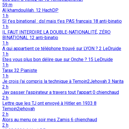
59 m
Al khamdoulilah.
12
HachDP
1 h
SI t'es binational : dsl mais t'es PAS français
18
anti-binatio
1 h
IL FAUT INTERDIRE LA DOUBLE-NATIONALITÉ, ZÉRO
BINATIONAL
12
anti-binatio
1 h
A qui appartient ce téléphone trouvé sur LYON ?
2
LeDruide
1 h
Etes vous plus bon délire que sur Onche ?
15
LeDruide
1 h
Tarax
32
Pianiste
1 h
Je crois j'ai compris la technique à Temoin2Jehovah
3
Narita
2 h
Jay passer l'aspirateur a travers tout l'appart
0
chienchaud
2 h
Lettre que les TJ ont envoyé à Hitler en 1933
8
Temoin2jehovah
2 h
Alors au menu ce soir mes Zamis
6
chienchaud
2 h