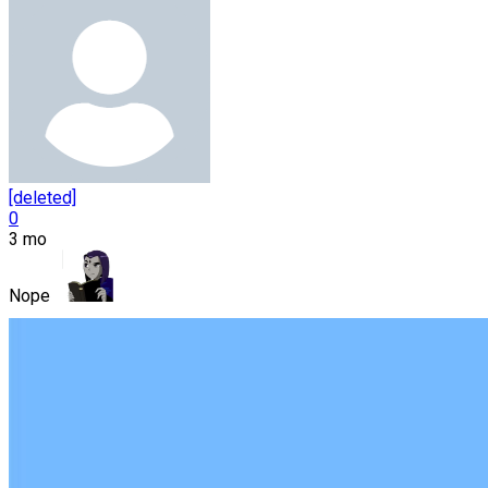
[deleted]
0
3 mo
Nope