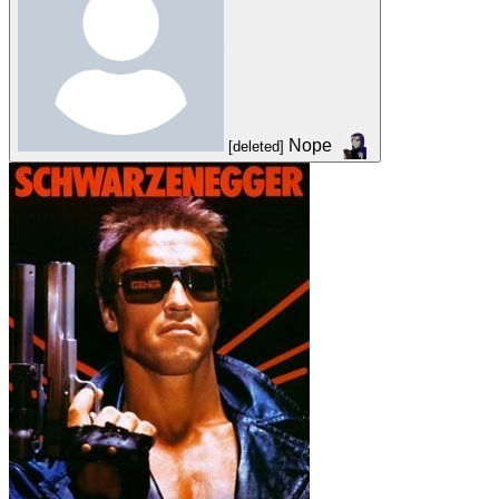
Nope
[deleted]