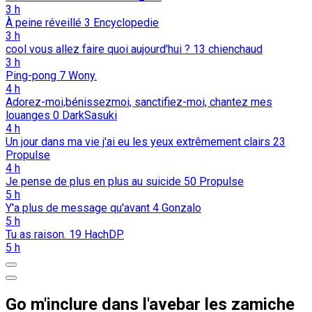
3 h
À peine réveillé
3
Encyclopedie
3 h
cool vous allez faire quoi aujourd'hui ?
13
chienchaud
3 h
Ping-pong
7
Wony.
4 h
Adorez-moi,bénissezmoi, sanctifiez-moi, chantez mes
louanges
0
DarkSasuki
4 h
Un jour dans ma vie j'ai eu les yeux extrêmement clairs
23
Propulse
4 h
Je pense de plus en plus au suicide
50
Propulse
5 h
Y'a plus de message qu'avant
4
Gonzalo
5 h
Tu as raison.
19
HachDP
5 h
Go m'inclure dans l'avebar les zamiche