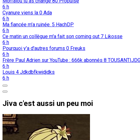
Morfalou tu as changé
80
Propulse
6 h
Cyanure viens la
0
Ada
6 h
Ma fiancée m’a ruinée.
5
HachDP
6 h
Ce matin un collègue m'a fait son coming out
7
Likosse
6 h
Pourquoi y'a d'autres forums
0
Freuks
6 h
Frère Paul Adrien sur YouTube : 666k abonnés
8
TOUSANTIJD
6 h
Louis
4
Jdkdbfkwjdjdks
6 h
Jiva c'est aussi un peu moi