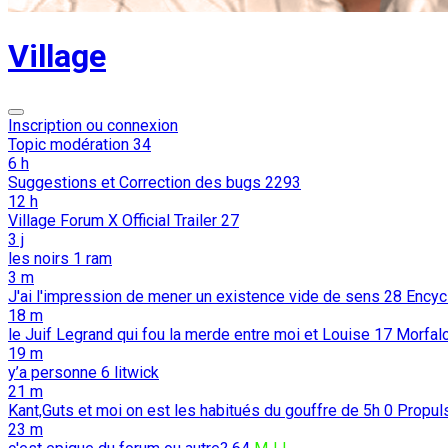
Village
Inscription ou connexion
Topic modération
34
6 h
Suggestions et Correction des bugs
2293
12 h
Village Forum X Official Trailer
27
3 j
les noirs
1
ram
3 m
J'ai l'impression de mener un existence vide de sens
28
Encyc
18 m
le Juif Legrand qui fou la merde entre moi et Louise
17
Morfal
19 m
y’a personne
6
litwick
21 m
Kant,Guts et moi on est les habitués du gouffre de 5h
0
Propul
23 m