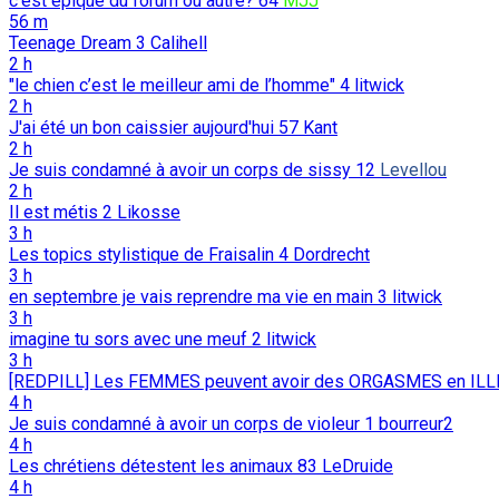
c'est epique du forum ou autre?
64
MJJ
56 m
Teenage Dream
3
Calihell
2 h
"le chien c’est le meilleur ami de l’homme"
4
litwick
2 h
J'ai été un bon caissier aujourd'hui
57
Kant
2 h
Je suis condamné à avoir un corps de sissy
12
Levellou
2 h
Il est métis
2
Likosse
3 h
Les topics stylistique de Fraisalin
4
Dordrecht
3 h
en septembre je vais reprendre ma vie en main
3
litwick
3 h
imagine tu sors avec une meuf
2
litwick
3 h
[REDPILL] Les FEMMES peuvent avoir des ORGASMES en ILL
4 h
Je suis condamné à avoir un corps de violeur
1
bourreur2
4 h
Les chrétiens détestent les animaux
83
LeDruide
4 h