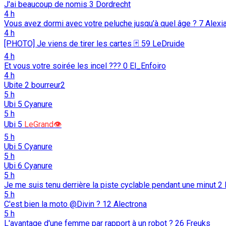
J'ai beaucoup de nomis
3
Dordrecht
4 h
Vous avez dormi avec votre peluche jusqu’à quel âge ?
7
Alexi
4 h
[PHOTO] Je viens de tirer les cartes 🃏
59
LeDruide
4 h
Et vous votre soirée les incel ???
0
El_Enfoiro
4 h
Ubite
2
bourreur2
5 h
Ubi
5
Cyanure
5 h
Ubi
5
LeGrand👁️
5 h
Ubi
5
Cyanure
5 h
Ubi
6
Cyanure
5 h
Je me suis tenu derrière la piste cyclable pendant une minut
2
5 h
C'est bien la moto @Divin ?
12
Alectrona
5 h
L'avantage d'une femme par rapport à un robot ?
26
Freuks