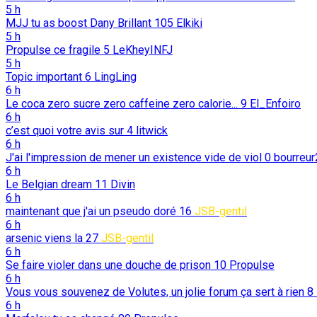
5 h
MJJ tu as boost Dany Brillant
105
Elkiki
5 h
Propulse ce fragile
5
LeKheyINFJ
5 h
Topic important
6
LingLing
6 h
Le coca zero sucre zero caffeine zero calorie...
9
El_Enfoiro
6 h
c’est quoi votre avis sur
4
litwick
6 h
J'ai l'impression de mener un existence vide de viol
0
bourreur
6 h
Le Belgian dream
11
Divin
6 h
maintenant que j'ai un pseudo doré
16
JSB-gentil
6 h
arsenic viens la
27
JSB-gentil
6 h
Se faire violer dans une douche de prison
10
Propulse
6 h
Vous vous souvenez de Volutes, un jolie forum ça sert à rien
8
6 h