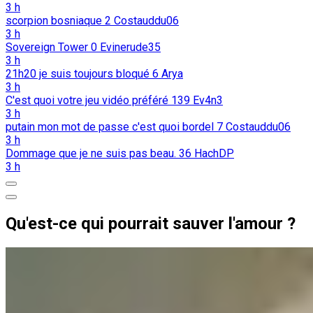
3 h
scorpion bosniaque
2
Costauddu06
3 h
Sovereign Tower
0
Evinerude35
3 h
21h20 je suis toujours bloqué
6
Arya
3 h
C'est quoi votre jeu vidéo préféré
139
Ev4n3
3 h
putain mon mot de passe c'est quoi bordel
7
Costauddu06
3 h
Dommage que je ne suis pas beau.
36
HachDP
3 h
Qu'est-ce qui pourrait sauver l'amour ?