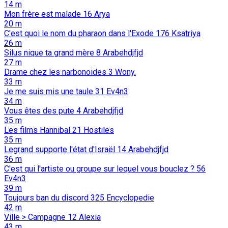
14 m
Mon frère est malade
16
Arya
20 m
C'est quoi le nom du pharaon dans l'Exode
176
Ksatriya
26 m
Silus nique ta grand mère
8
Arabehdjfjd
27 m
Drame chez les narbonoides
3
Wony.
33 m
Je me suis mis une taule
31
Ev4n3
34 m
Vous êtes des pute
4
Arabehdjfjd
35 m
Les films Hannibal
21
Hostiles
35 m
Legrand supporte l'état d'Israël
14
Arabehdjfjd
36 m
C'est qui l'artiste ou groupe sur lequel vous bouclez ?
56
Ev4n3
39 m
Toujours ban du discord
325
Encyclopedie
42 m
Ville > Campagne
12
Alexia
43 m