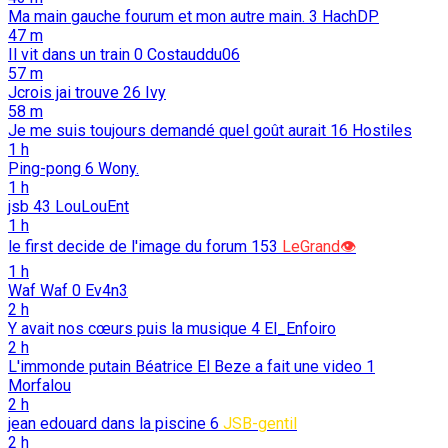
Ma main gauche fourum et mon autre main.
3
HachDP
47 m
Il vit dans un train
0
Costauddu06
57 m
Jcrois jai trouve
26
Ivy
58 m
Je me suis toujours demandé quel goût aurait
16
Hostiles
1 h
Ping-pong
6
Wony.
1 h
jsb
43
LouLouEnt
1 h
le first decide de l'image du forum
153
LeGrand👁️
1 h
Waf Waf
0
Ev4n3
2 h
Y avait nos cœurs puis la musique
4
El_Enfoiro
2 h
L'immonde putain Béatrice El Beze a fait une video
1
Morfalou
2 h
jean edouard dans la piscine
6
JSB-gentil
2 h