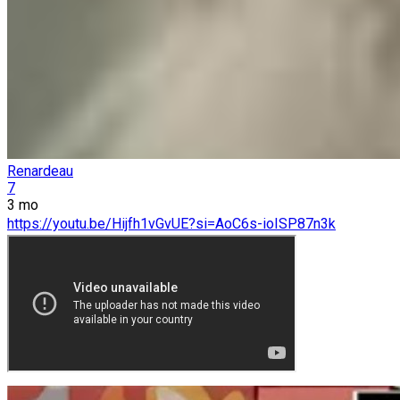
Renardeau
7
3 mo
https://youtu.be/Hijfh1vGvUE?si=AoC6s-ioISP87n3k