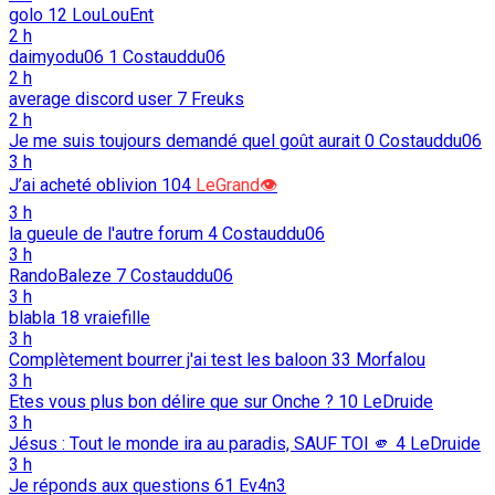
golo
12
LouLouEnt
2 h
daimyodu06
1
Costauddu06
2 h
average discord user
7
Freuks
2 h
Je me suis toujours demandé quel goût aurait
0
Costauddu06
3 h
J’ai acheté oblivion
104
LeGrand👁️
3 h
la gueule de l'autre forum
4
Costauddu06
3 h
RandoBaleze
7
Costauddu06
3 h
blabla
18
vraiefille
3 h
Complètement bourrer j'ai test les baloon
33
Morfalou
3 h
Etes vous plus bon délire que sur Onche ?
10
LeDruide
3 h
Jésus : Tout le monde ira au paradis, SAUF TOI 🫵️
4
LeDruide
3 h
Je réponds aux questions
61
Ev4n3