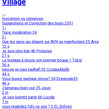
Village
Inscription ou connexion
Suggestions et Correction des bugs
2301
1 j
Topic modération
34
2 j
Que les gens qui étaient sur AVN se manifestent
25
Arya
12 s
Je suis plus ban
46
Propulse
27 s
Le testage a résolu son premier bogue
1
Tigriz
36 s
repose en paix kadhafi
52
Costauddu06
44 s
Vous buvez quelque chose?
34
Evinerude35
46 s
J'aimerais bien voir
35
Jivus
2 m
Je vais bientôt partir
66
Lucide
7 m
vous regardez l'ufc ce soir ?
2
El_Enfoiro