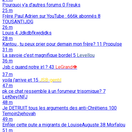
Pourquoi y'a d'autres forums
0
Freuks
25 m
Frère Paul Adrien sur YouTube : 666k abonnés
8
TOUSANTIJDG
26 m
Louis
4
Jdkdbfkwjdjdks
28 m
Kantou , tu peux prier pour demain mon frère?
11
Propulse
31 m
La savoie c'est magnifique bordel
5
Levellou
36 m
Jsb c quand notre irl ?
43
LeGrand👁️
37 m
voila j'arrive et
15
JSB-gentil
47 m
pk ce chat ressemble à un forumeur trisomique?
7
LeKheyINFJ
48 m
Je DETRUIT tous les arguments des anti-Chrétiens
100
Temoin2jehovah
49 m
Enfiler cette pute a migrants de LouiseAuguste
38
Morfalou
51 m