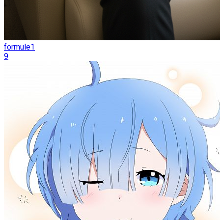
formule1
9