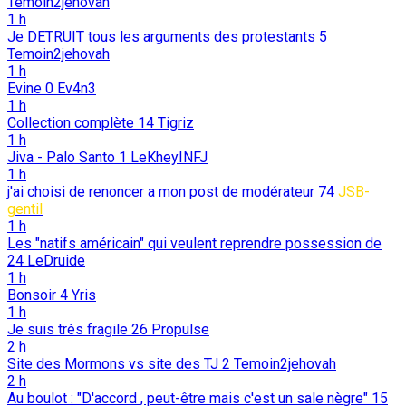
Temoin2jehovah
1 h
Je DETRUIT tous les arguments des protestants
5
Temoin2jehovah
1 h
Evine
0
Ev4n3
1 h
Collection complète
14
Tigriz
1 h
Jiva - Palo Santo
1
LeKheyINFJ
1 h
j'ai choisi de renoncer a mon post de modérateur
74
JSB-
gentil
1 h
Les "natifs américain" qui veulent reprendre possession de
24
LeDruide
1 h
Bonsoir
4
Yris
1 h
Je suis très fragile
26
Propulse
2 h
Site des Mormons vs site des TJ
2
Temoin2jehovah
2 h
Au boulot : "D'accord , peut-être mais c'est un sale nègre"
15