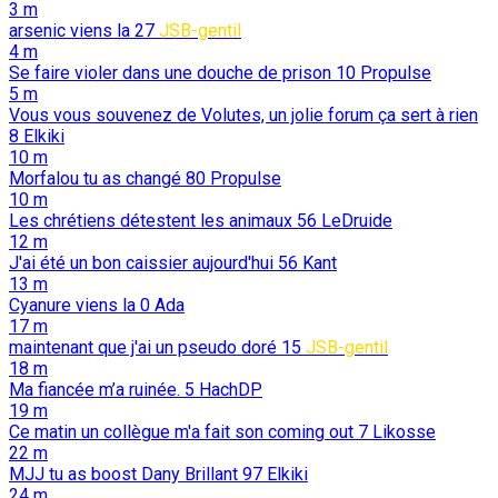
3 m
arsenic viens la
27
JSB-gentil
4 m
Se faire violer dans une douche de prison
10
Propulse
5 m
Vous vous souvenez de Volutes, un jolie forum ça sert à rien
8
Elkiki
10 m
Morfalou tu as changé
80
Propulse
10 m
Les chrétiens détestent les animaux
56
LeDruide
12 m
J'ai été un bon caissier aujourd'hui
56
Kant
13 m
Cyanure viens la
0
Ada
17 m
maintenant que j'ai un pseudo doré
15
JSB-gentil
18 m
Ma fiancée m’a ruinée.
5
HachDP
19 m
Ce matin un collègue m'a fait son coming out
7
Likosse
22 m
MJJ tu as boost Dany Brillant
97
Elkiki
24 m