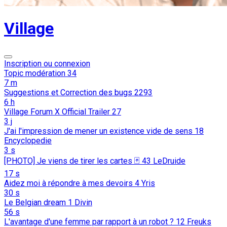
Village
Inscription ou connexion
Topic modération
34
7 m
Suggestions et Correction des bugs
2293
6 h
Village Forum X Official Trailer
27
3 j
J'ai l'impression de mener un existence vide de sens
18
Encyclopedie
3 s
[PHOTO] Je viens de tirer les cartes 🃏
43
LeDruide
17 s
Aidez moi à répondre à mes devoirs
4
Yris
30 s
Le Belgian dream
1
Divin
56 s
L'avantage d'une femme par rapport à un robot ?
12
Freuks