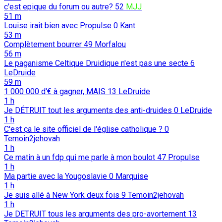
c'est epique du forum ou autre?
52
MJJ
51 m
Louise irait bien avec Propulse
0
Kant
53 m
Complètement bourrer
49
Morfalou
56 m
Le paganisme Celtique Druidique n'est pas une secte
6
LeDruide
59 m
1 000 000 d'€ à gagner, MAIS
13
LeDruide
1 h
Je DÉTRUIT tout les arguments des anti-druides
0
LeDruide
1 h
C'est ça le site officiel de l'église catholique ?
0
Temoin2jehovah
1 h
Ce matin à un fdp qui me parle à mon boulot
47
Propulse
1 h
Ma partie avec la Yougoslavie
0
Marquise
1 h
Je suis allé à New York deux fois
9
Temoin2jehovah
1 h
Je DETRUIT tous les arguments des pro-avortement
13