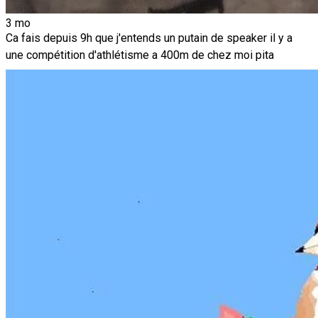
3 mo
Ca fais depuis 9h que j'entends un putain de speaker il y a
une compétition d'athlétisme a 400m de chez moi pita