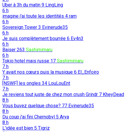
Uber à 3h du matin
9
LingLing
6 h
imagine j'ai toute les identités
4
ram
6 h
Sovereign Tower
3
Evinerude35
6 h
Je suis complètement bourrée
6
Ev4n3
6 h
Baiser
263
Sashimimaru
6 h
Tokio hotel mais russe
17
Sashimimaru
7 h
Y avait nos cœurs puis la musique
6
El_Enfoiro
7 h
[NSWF] les ongles
34
LouLouEnt
7 h
Je reviens tout juste de chez mon crush Grindr
7
KheyDead
8 h
Vous buvez quelque chose?
77
Evinerude35
8 h
Du coup j'ai fini Chernobyl
5
Arya
8 h
L'idée est bien
5
Tigriz