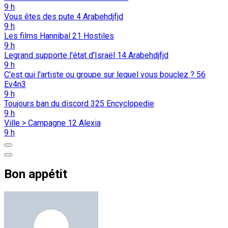
9 h
Vous êtes des pute
4
Arabehdjfjd
9 h
Les films Hannibal
21
Hostiles
9 h
Legrand supporte l'état d'Israël
14
Arabehdjfjd
9 h
C'est qui l'artiste ou groupe sur lequel vous bouclez ?
56
Ev4n3
9 h
Toujours ban du discord
325
Encyclopedie
9 h
Ville > Campagne
12
Alexia
9 h
Bon appétit