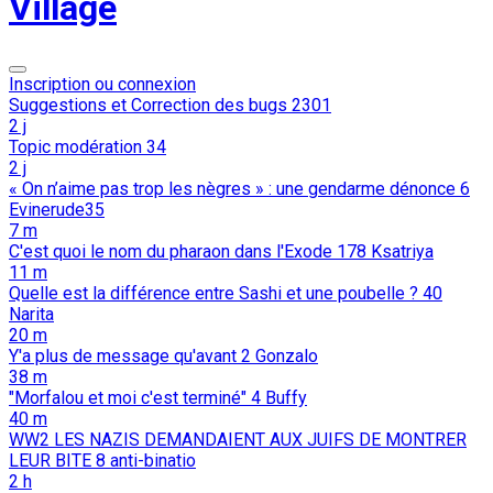
Village
Inscription ou connexion
Suggestions et Correction des bugs
2301
2 j
Topic modération
34
2 j
« On n’aime pas trop les nègres » : une gendarme dénonce
6
Evinerude35
7 m
C'est quoi le nom du pharaon dans l'Exode
178
Ksatriya
11 m
Quelle est la différence entre Sashi et une poubelle ?
40
Narita
20 m
Y'a plus de message qu'avant
2
Gonzalo
38 m
"Morfalou et moi c'est terminé"
4
Buffy
40 m
WW2 LES NAZIS DEMANDAIENT AUX JUIFS DE MONTRER
LEUR BITE
8
anti-binatio
2 h