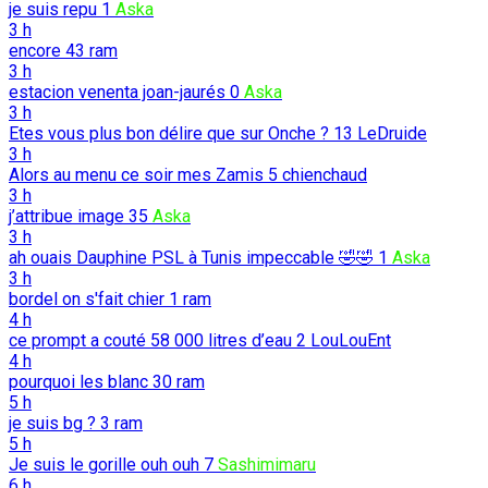
je suis repu
1
Aska
3 h
encore
43
ram
3 h
estacion venenta joan-jaurés
0
Aska
3 h
Etes vous plus bon délire que sur Onche ?
13
LeDruide
3 h
Alors au menu ce soir mes Zamis
5
chienchaud
3 h
j’attribue image
35
Aska
3 h
ah ouais Dauphine PSL à Tunis impeccable 🤣🤣
1
Aska
3 h
bordel on s'fait chier
1
ram
4 h
ce prompt a couté 58 000 litres d’eau
2
LouLouEnt
4 h
pourquoi les blanc
30
ram
5 h
je suis bg ?
3
ram
5 h
Je suis le gorille ouh ouh
7
Sashimimaru
6 h