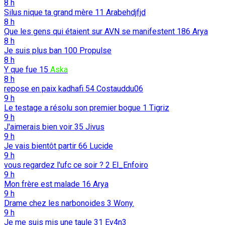
8 h
Silus nique ta grand mère
11
Arabehdjfjd
8 h
Que les gens qui étaient sur AVN se manifestent
186
Arya
8 h
Je suis plus ban
100
Propulse
8 h
Y que fue
15
Aska
8 h
repose en paix kadhafi
54
Costauddu06
9 h
Le testage a résolu son premier bogue
1
Tigriz
9 h
J'aimerais bien voir
35
Jivus
9 h
Je vais bientôt partir
66
Lucide
9 h
vous regardez l'ufc ce soir ?
2
El_Enfoiro
9 h
Mon frère est malade
16
Arya
9 h
Drame chez les narbonoides
3
Wony.
9 h
Je me suis mis une taule
31
Ev4n3