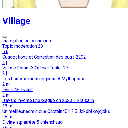
Village
Inscription ou connexion
Topic modération
23
5 h
Suggestions et Correction des bugs
2292
1 j
Village Forum X Official Trailer
27
2 j
Les homosexuels mignons
8
Mythopisse
2 m
Evine
48
Ev4n3
2 m
J'avais inventé une blague en 2023
3
Fraisalin
13 m
Un meilleur admin que Captain404 ?
5
Jdkdbfkwjdjdks
28 m
Divine stp arrête
5
chienchaud
29 m