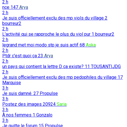
2 h
nce
147
Arya
2 h
Je suis officiellement exclu des mp viols du village
2
bourreur2
2 h
L'activité qui se rapproche le plus du viol pur
1
bourreur2
2 h
legrand met moi modo stp je suis actif
68
Aska
2 h
Ptdr c'est quoi ça
23
Arya
2 h
un pays qui contient la lettre D ca existe?
11
TOUSANTIJDG
2 h
Je suis officiellement exclu des mp pedophiles du village
17
Marquise
3 h
Je suis damné.
27
Propulse
3 h
Postez des images
20924
Saria
3 h
À nos femmes
1
Gonzalo
3 h
Je quitte le forum
15
Propulse