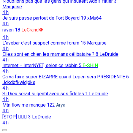
N'oublions pas que les gens qui insultent Adolf Hitler
3
Marquise
4 h
Je suis passe partout de Fort Boyard
19
xMu64
4 h
raven
18
LeGrand👁️
4 h
L'avebar c'est suspect comme forum
15
Marquise
4 h
Elles sont en chien les mamans célibataire ?
8
LeDruide
4 h
Internet = InterNYET, selon ce rabbin
5
E-SHIN
4 h
Ça va faire super BIZARRE quand Lepen sera PRÉSIDENTE
6
Jdkdbfkwjdjdks
4 h
Si Dieu serait si gentil avec ses fidèles
1
LeDruide
4 h
Mtn flow me manque
122
Arya
4 h
[STOP] 🖐🏻🛑
3
LeDruide
4 h