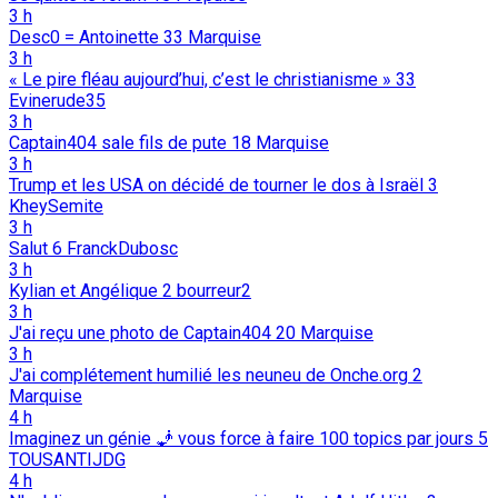
3 h
Desc0 = Antoinette
33
Marquise
3 h
« Le pire fléau aujourd’hui, c’est le christianisme »
33
Evinerude35
3 h
Captain404 sale fils de pute
18
Marquise
3 h
Trump et les USA on décidé de tourner le dos à Israël
3
KheySemite
3 h
Salut
6
FranckDubosc
3 h
Kylian et Angélique
2
bourreur2
3 h
J'ai reçu une photo de Captain404
20
Marquise
3 h
J'ai complétement humilié les neuneu de Onche.org
2
Marquise
4 h
Imaginez un génie 🧞 vous force à faire 100 topics par jours
5
TOUSANTIJDG
4 h