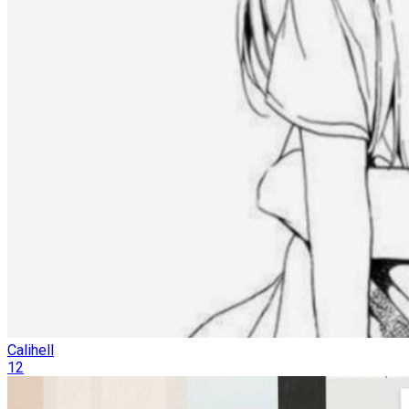
Calihell
12