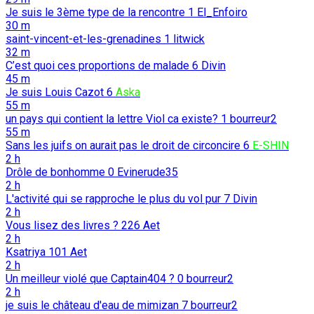
Je suis le 3ème type de la rencontre
1
El_Enfoiro
30 m
saint-vincent-et-les-grenadines
1
litwick
32 m
C’est quoi ces proportions de malade
6
Divin
45 m
Je suis Louis Cazot
6
Aska
55 m
un pays qui contient la lettre Viol ca existe?
1
bourreur2
55 m
Sans les juifs on aurait pas le droit de circoncire
6
E-SHIN
2 h
Drôle de bonhomme
0
Evinerude35
2 h
L'activité qui se rapproche le plus du vol pur
7
Divin
2 h
Vous lisez des livres ?
226
Aet
2 h
Ksatriya
101
Aet
2 h
Un meilleur violé que Captain404 ?
0
bourreur2
2 h
je suis le château d'eau de mimizan
7
bourreur2