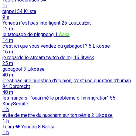
1 j
rappel
54
Krista
9 s
Yoneda n’est pas intelligent
25
LouLouEnt
12 m
le tatouage de pingpong
1
Aska
14 m
c'est ici que vous vendez du gabagool ?
5
Likosse
16 m
je regarde le stream twitch de mjj
16
litwick
25 m
gabagool
3
Likosse
40 m
C'est pas une question d'opinion, c'est une question d'human
94
Dordrecht
48 m
les français : "ouai mé le probleme c l’immigration"
55
KheySemite
1 h
évite de mettre du nuocnam sur ton pénis
2
Likosse
1 h
Tohru 💔 Yoneda
8
Narita
1 h