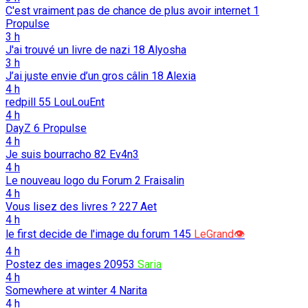
C'est vraiment pas de chance de plus avoir internet
1
Propulse
3 h
J'ai trouvé un livre de nazi
18
Alyosha
3 h
J’ai juste envie d’un gros câlin
18
Alexia
4 h
redpill
55
LouLouEnt
4 h
DayZ
6
Propulse
4 h
Je suis bourracho
82
Ev4n3
4 h
Le nouveau logo du Forum
2
Fraisalin
4 h
Vous lisez des livres ?
227
Aet
4 h
le first decide de l'image du forum
145
LeGrand👁️
4 h
Postez des images
20953
Saria
4 h
Somewhere at winter
4
Narita
4 h