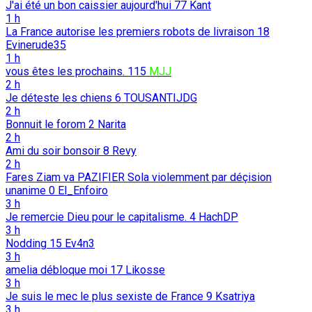
J'ai été un bon caissier aujourd'hui
77
Kant
1 h
La France autorise les premiers robots de livraison
18
Evinerude35
1 h
vous êtes les prochains.
115
MJJ
2 h
Je déteste les chiens
6
TOUSANTIJDG
2 h
Bonnuit le forom
2
Narita
2 h
Ami du soir bonsoir
8
Revy
2 h
Fares Ziam va PAZIFIER Sola violemment par déçision
unanime
0
El_Enfoiro
3 h
Je remercie Dieu pour le capitalisme.
4
HachDP
3 h
Nodding
15
Ev4n3
3 h
amelia débloque moi
17
Likosse
3 h
Je suis le mec le plus sexiste de France
9
Ksatriya
3 h