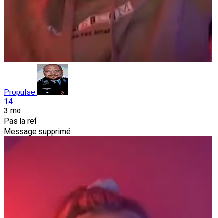
Propulse
14
3 mo
Pas la ref
Message supprimé