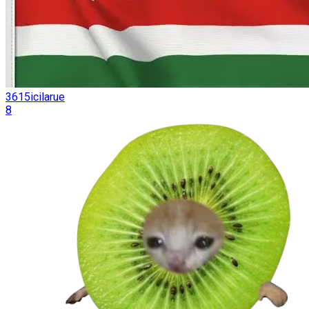
3615icilarue
8