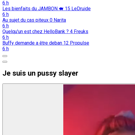
6 h
Les bienfaits du JAMBON 🐖️
15
LeDruide
6 h
Au sujet du cas piteux
0
Narita
6 h
Quelqu'un est chez HelloBank ?
4
Freuks
6 h
Buffy demande a être deban
12
Propulse
6 h
Je suis un pussy slayer