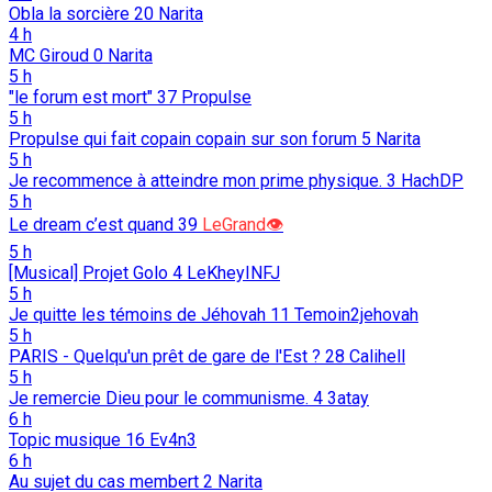
Obla la sorcière
20
Narita
4 h
MC Giroud
0
Narita
5 h
"le forum est mort"
37
Propulse
5 h
Propulse qui fait copain copain sur son forum
5
Narita
5 h
Je recommence à atteindre mon prime physique.
3
HachDP
5 h
Le dream c’est quand
39
LeGrand👁️
5 h
[Musical] Projet Golo
4
LeKheyINFJ
5 h
Je quitte les témoins de Jéhovah
11
Temoin2jehovah
5 h
PARIS - Quelqu'un prêt de gare de l'Est ?
28
Calihell
5 h
Je remercie Dieu pour le communisme.
4
3atay
6 h
Topic musique
16
Ev4n3
6 h
Au sujet du cas membert
2
Narita