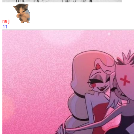
neij
11