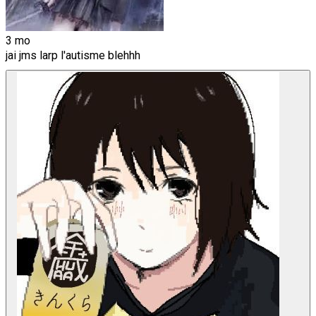
3 mo
jai jms larp l'autisme blehhh