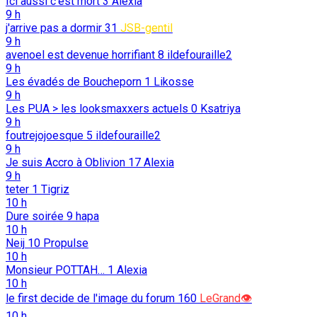
Ici aussi c’est mort
3
Alexia
9 h
j'arrive pas a dormir
31
JSB-gentil
9 h
avenoel est devenue horrifiant
8
ildefouraille2
9 h
Les évadés de Boucheporn
1
Likosse
9 h
Les PUA > les looksmaxxers actuels
0
Ksatriya
9 h
foutrejojoesque
5
ildefouraille2
9 h
Je suis Accro à Oblivion
17
Alexia
9 h
teter
1
Tigriz
10 h
Dure soirée
9
hapa
10 h
Neij
10
Propulse
10 h
Monsieur POTTAH…
1
Alexia
10 h
le first decide de l'image du forum
160
LeGrand👁️
10 h