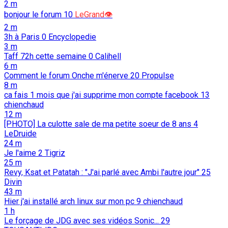
2 m
bonjour le forum
10
LeGrand👁️
2 m
3h à Paris
0
Encyclopedie
3 m
Taff 72h cette semaine
0
Calihell
6 m
Comment le forum Onche m'énerve
20
Propulse
8 m
ca fais 1 mois que j'ai supprime mon compte facebook
13
chienchaud
12 m
[PHOTO] La culotte sale de ma petite soeur de 8 ans
4
LeDruide
24 m
Je l'aime
2
Tigriz
25 m
Revy, Ksat et Patatah : "J'ai parlé avec Ambi l'autre jour"
25
Divin
43 m
Hier j'ai installé arch linux sur mon pc
9
chienchaud
1 h
Le forçage de JDG avec ses vidéos Sonic...
29