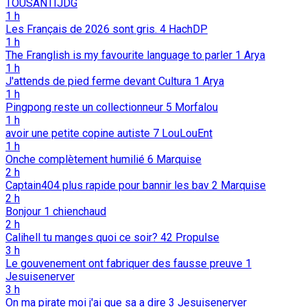
TOUSANTIJDG
1 h
Les Français de 2026 sont gris.
4
HachDP
1 h
The Franglish is my favourite language to parler
1
Arya
1 h
J'attends de pied ferme devant Cultura
1
Arya
1 h
Pingpong reste un collectionneur
5
Morfalou
1 h
avoir une petite copine autiste
7
LouLouEnt
1 h
Onche complètement humilié
6
Marquise
2 h
Captain404 plus rapide pour bannir les bav
2
Marquise
2 h
Bonjour
1
chienchaud
2 h
Calihell tu manges quoi ce soir?
42
Propulse
3 h
Le gouvenement ont fabriquer des fausse preuve
1
Jesuisenerver
3 h
On ma pirate moi j'ai que sa a dire
3
Jesuisenerver