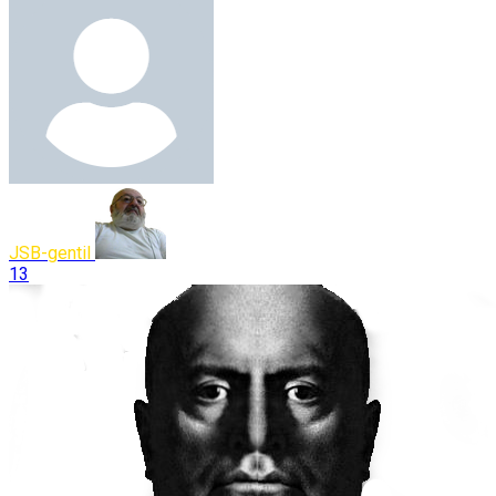
JSB-gentil
13