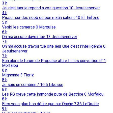
3 h
Jai deja tuer je repond a vos question
10
Jesuisenerver
4 h
Pisser sur des noob de bon matin sahent
10
El_Enfoiro
5 h
Veski les cameras
0
Marquise
6 h
On ma accuse davoir tue
13
Jesuisenerver
7 h
On ma accuse d'avoir tue dite leur Que c'est l'intelligence
0
Jesuisenerver
7 h
Bon alors le forum de Propulse attire t il les convoitises?
1
Morfalou
8 h
Mignonne
3
Tigriz
8 h
Je suis un combien / 10
5
Likosse
8 h
Les RG creve cette immonde pute de Beatrice
0
Morfalou
8 h
Etes vous plus bon délire que sur Onche ?
36
LeDruide
9 h