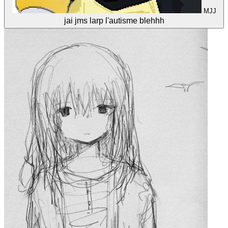
MJJ
jai jms larp l'autisme blehhh