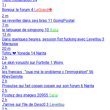
1 j
Bonjour le forum
4
LeGrand👁️
2 m
se reveiller dans ses bras
11
GoingPostal
7 m
le tatouage de pingpong
10
Aska
13 m
Dans quelques heures, session fist fucking avec Levellou
3
Marquise
20 m
Tohru 💔 Yoneda
14
Narita
2 h
Le skin yoruichi sur Fortnite
1
Wony.
2 h
les français : "ouai mé le probleme c l’immigration"
56
KheySemite
2 h
Propulse qui fait copain copain sur son forum
6
Narita
2 h
Postez des images
20955
Saria
2 h
J'arrive sur l'île de Desc0
3
Levellou
2 h