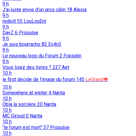
9 h
J’ai juste envie d’un gros câlin
18
Alexia
9 h
redpill
55
LouLouEnt
9 h
DayZ
6
Propulse
9 h
Je suis bourracho
82
Ev4n3
9 h
Le nouveau logo du Forum
2
Fraisalin
9 h
Vous lisez des livres ?
227
Aet
10 h
le first decide de l'image du forum
145
LeGrand👁️
10 h
Somewhere at winter
4
Narita
10 h
Obla la sorcière
20
Narita
10 h
MC Giroud
0
Narita
10 h
"le forum est mort"
37
Propulse
10 h