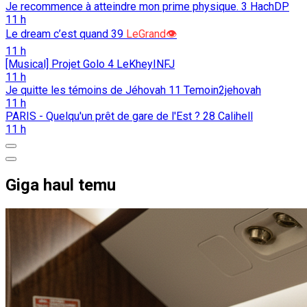
Je recommence à atteindre mon prime physique.
3
HachDP
11 h
Le dream c’est quand
39
LeGrand👁️
11 h
[Musical] Projet Golo
4
LeKheyINFJ
11 h
Je quitte les témoins de Jéhovah
11
Temoin2jehovah
11 h
PARIS - Quelqu'un prêt de gare de l'Est ?
28
Calihell
11 h
Giga haul temu