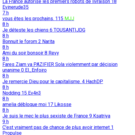
La France autorise les premiers robots de livraison
18
Evinerude35
7 h
vous êtes les prochains.
115
MJJ
8 h
Je déteste les chiens
6
TOUSANTIJDG
8 h
Bonnuit le forom
2
Narita
8 h
Ami du soir bonsoir
8
Revy
8 h
Fares Ziam va PAZIFIER Sola violemment par déçision
unanime
0
El_Enfoiro
8 h
Je remercie Dieu pour le capitalisme.
4
HachDP
8 h
Nodding
15
Ev4n3
8 h
amelia débloque moi
17
Likosse
8 h
Je suis le mec le plus sexiste de France
9
Ksatriya
9 h
C'est vraiment pas de chance de plus avoir internet
1
Propulse