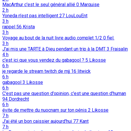
MacArthur c'est le seul général allié
0
Marquise
2 h
Yoneda n’est pas intelligent
27
LouLouEnt
3 h
rappel
56
Krista
3 h
Voyage au bout de la nuit livre audio complet 1/2
0
fiel.
3 h
J'ai mis une TARTE à Dieu pendant un trip à la DMT
3
Fraisalin
4 h
c'est ici que vous vendez du gabagool ?
5
Likosse
6 h
je regarde le stream twitch de mjj
16
litwick
6 h
gabagool
3
Likosse
6 h
C'est pas une question d'opinion, c'est une question d'human
94
Dordrecht
6 h
évite de mettre du nuocnam sur ton pénis
2
Likosse
7 h
J'ai été un bon caissier aujourd'hui
77
Kant
7 h