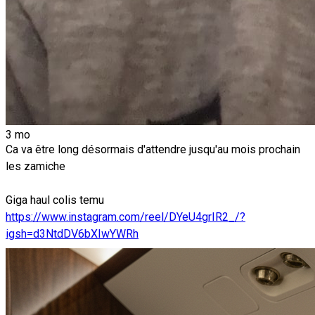
3 mo
Ca va être long désormais d'attendre jusqu'au mois prochain
les zamiche
Giga haul colis temu
https://www.instagram.com/reel/DYeU4grIR2_/?
igsh=d3NtdDV6bXIwYWRh