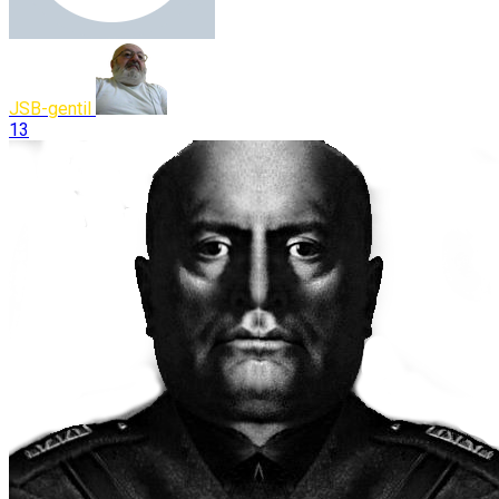
JSB-gentil
13