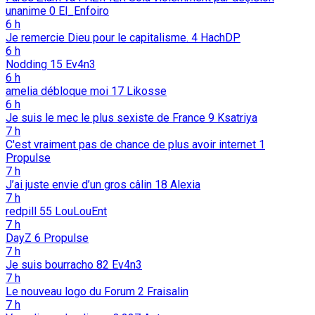
unanime
0
El_Enfoiro
6 h
Je remercie Dieu pour le capitalisme.
4
HachDP
6 h
Nodding
15
Ev4n3
6 h
amelia débloque moi
17
Likosse
6 h
Je suis le mec le plus sexiste de France
9
Ksatriya
7 h
C'est vraiment pas de chance de plus avoir internet
1
Propulse
7 h
J’ai juste envie d’un gros câlin
18
Alexia
7 h
redpill
55
LouLouEnt
7 h
DayZ
6
Propulse
7 h
Je suis bourracho
82
Ev4n3
7 h
Le nouveau logo du Forum
2
Fraisalin
7 h