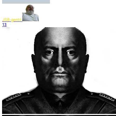
JSB-gentil
13