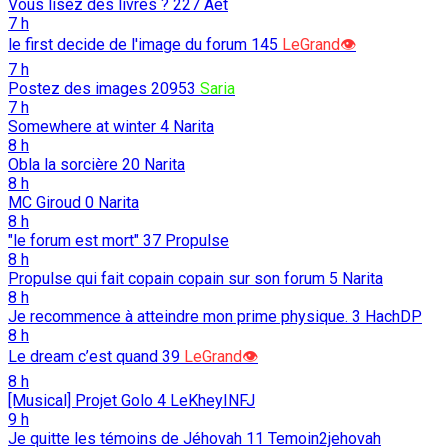
Vous lisez des livres ?
227
Aet
7 h
le first decide de l'image du forum
145
LeGrand👁️
7 h
Postez des images
20953
Saria
7 h
Somewhere at winter
4
Narita
8 h
Obla la sorcière
20
Narita
8 h
MC Giroud
0
Narita
8 h
"le forum est mort"
37
Propulse
8 h
Propulse qui fait copain copain sur son forum
5
Narita
8 h
Je recommence à atteindre mon prime physique.
3
HachDP
8 h
Le dream c’est quand
39
LeGrand👁️
8 h
[Musical] Projet Golo
4
LeKheyINFJ
9 h
Je quitte les témoins de Jéhovah
11
Temoin2jehovah