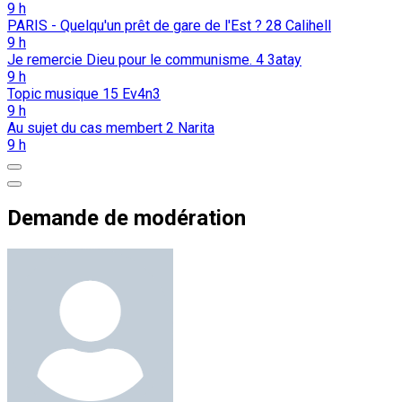
9 h
PARIS - Quelqu'un prêt de gare de l'Est ?
28
Calihell
9 h
Je remercie Dieu pour le communisme.
4
3atay
9 h
Topic musique
15
Ev4n3
9 h
Au sujet du cas membert
2
Narita
9 h
Demande de modération