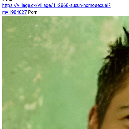
https://village.cx/village/112868-aucun-homosexuel?
m=1984027
Porn