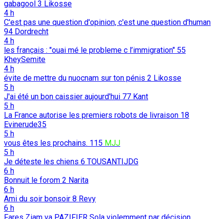
gabagool
3
Likosse
4 h
C'est pas une question d'opinion, c'est une question d'human
94
Dordrecht
4 h
les français : "ouai mé le probleme c l’immigration"
55
KheySemite
4 h
évite de mettre du nuocnam sur ton pénis
2
Likosse
5 h
J'ai été un bon caissier aujourd'hui
77
Kant
5 h
La France autorise les premiers robots de livraison
18
Evinerude35
5 h
vous êtes les prochains.
115
MJJ
5 h
Je déteste les chiens
6
TOUSANTIJDG
6 h
Bonnuit le forom
2
Narita
6 h
Ami du soir bonsoir
8
Revy
6 h
Fares Ziam va PAZIFIER Sola violemment par déçision