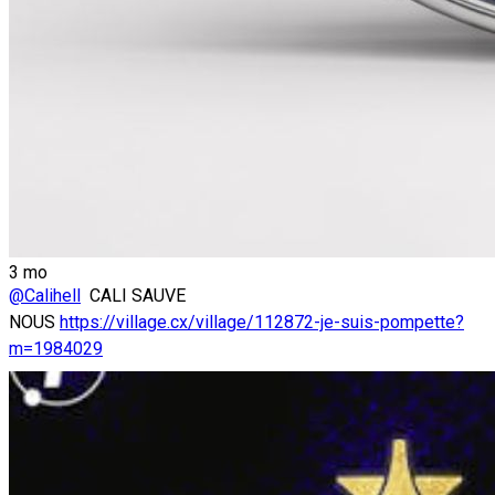
3 mo
@Calihell
CALI SAUVE
NOUS
https://village.cx/village/112872-je-suis-pompette?
m=1984029