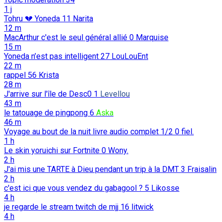
1 j
Tohru 💔 Yoneda
11
Narita
12 m
MacArthur c'est le seul général allié
0
Marquise
15 m
Yoneda n’est pas intelligent
27
LouLouEnt
22 m
rappel
56
Krista
28 m
J'arrive sur l'île de Desc0
1
Levellou
43 m
le tatouage de pingpong
6
Aska
46 m
Voyage au bout de la nuit livre audio complet 1/2
0
fiel.
1 h
Le skin yoruichi sur Fortnite
0
Wony.
2 h
J'ai mis une TARTE à Dieu pendant un trip à la DMT
3
Fraisalin
2 h
c'est ici que vous vendez du gabagool ?
5
Likosse
4 h
je regarde le stream twitch de mjj
16
litwick
4 h