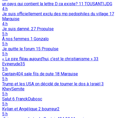
un pays qui contient la lettre D ca existe?
11
TOUSANTIJDG
4 h
Je suis officiellement exclu des mp pedophiles du village
17
Marquise
4 h
Je suis damné.
27
Propulse
5 h
À nos femmes
1
Gonzalo
5 h
Je quitte le forum
15
Propulse
5 h
« Le pire fléau aujourd’hui, c’est le christianisme »
33
Evinerude35
5 h
Captain404 sale fils de pute
18
Marquise
5 h
Trump et les USA on décidé de tourner le dos à Israël
3
KheySemite
5 h
Salut
6
FranckDubosc
5 h
Kylian et Angélique
2
bourreur2
5 h