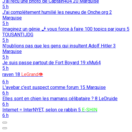
J'ai reçu une photo de Captain404
20
Marquise
5 h
J'ai complétement humilié les neuneu de Onche.org
2
Marquise
5 h
Imaginez un génie 🧞 vous force à faire 100 topics par jours
5
TOUSANTIJDG
5 h
N'oublions pas que les gens qui insultent Adolf Hitler
3
Marquise
5 h
Je suis passe partout de Fort Boyard
19
xMu64
5 h
raven
18
LeGrand👁️
6 h
L'avebar c'est suspect comme forum
15
Marquise
6 h
Elles sont en chien les mamans célibataire ?
8
LeDruide
6 h
Internet = InterNYET, selon ce rabbin
5
E-SHIN
6 h