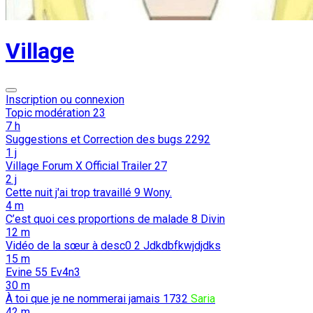
Village
Inscription ou connexion
Topic modération
23
7 h
Suggestions et Correction des bugs
2292
1 j
Village Forum X Official Trailer
27
2 j
Cette nuit j'ai trop travaillé
9
Wony.
4 m
C’est quoi ces proportions de malade
8
Divin
12 m
Vidéo de la sœur à desc0
2
Jdkdbfkwjdjdks
15 m
Evine
55
Ev4n3
30 m
À toi que je ne nommerai jamais
1732
Saria
42 m