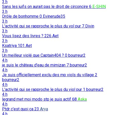
3 h
Sans les juifs on aurait pas le droit de circoncire
6
E-SHIN
3 h
Drôle de bonhomme
0
Evinerude35
3 h
L'activité qui se rapproche le plus du vol pur
7
Divin
3 h
Vous lisez des livres ?
226
Aet
3 h
Ksatriya
101
Aet
3 h
Un meilleur violé que Captain404 ?
0
bourreur2
4 h
je suis le château d'eau de mimizan
7
bourreur2
4 h
Je suis officiellement exclu des mp viols du village
2
bourreur2
4 h
L'activité qui se rapproche le plus du viol pur
1
bourreur2
4 h
legrand met moi modo stp je suis actif
68
Aska
4 h
Ptdr c'est quoi ça
23
Arya
4 h