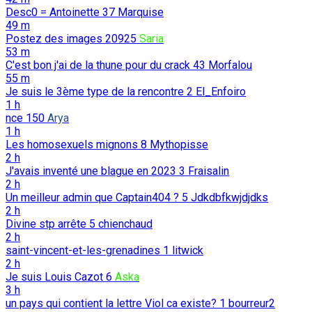
Desc0 = Antoinette
37
Marquise
49 m
Postez des images
20925
Saria
53 m
C'est bon j'ai de la thune pour du crack
43
Morfalou
55 m
Je suis le 3ème type de la rencontre
2
El_Enfoiro
1 h
nce
150
Arya
1 h
Les homosexuels mignons
8
Mythopisse
2 h
J'avais inventé une blague en 2023
3
Fraisalin
2 h
Un meilleur admin que Captain404 ?
5
Jdkdbfkwjdjdks
2 h
Divine stp arrête
5
chienchaud
2 h
saint-vincent-et-les-grenadines
1
litwick
2 h
Je suis Louis Cazot
6
Aska
3 h
un pays qui contient la lettre Viol ca existe?
1
bourreur2