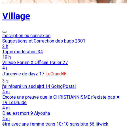
Village
Inscription ou connexion
Suggestions et Correction des bugs
2301
2 h
Topic modération
34
19 h
Village Forum X Official Trailer
27
4 j
J’ai envie de dayz
17
LeGrand👁️
3 s
j'ai réparé un ssd ajrd
14
GoingPostal
4 m
Encore une preuve que le CHRISTIANNISME n'existe pas ❌️
19
LeDruide
4 m
Dieu est mort
9
Alyosha
4 m
être avec une femme trans 10/10 sans bite
56
litwick