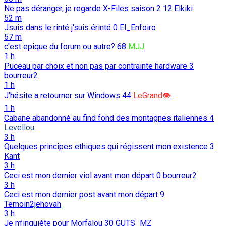
Ne pas déranger, je regarde X-Files saison 2
12
Elkiki
52 m
Jsuis dans le rinté j'suis érinté
0
El_Enfoiro
57 m
c'est epique du forum ou autre?
68
MJJ
1 h
Puceau par choix et non pas par contrainte hardware
3
bourreur2
1 h
J’hésite a retourner sur Windows
44
LeGrand👁️
1 h
Cabane abandonné au find fond des montagnes italiennes
4
Levellou
3 h
Quelques principes ethiques qui régissent mon existence
3
Kant
3 h
Ceci est mon dernier viol avant mon départ
0
bourreur2
3 h
Ceci est mon dernier post avant mon départ
9
Temoin2jehovah
3 h
Je m’inquiète pour Morfalou
30
GUTS_MZ