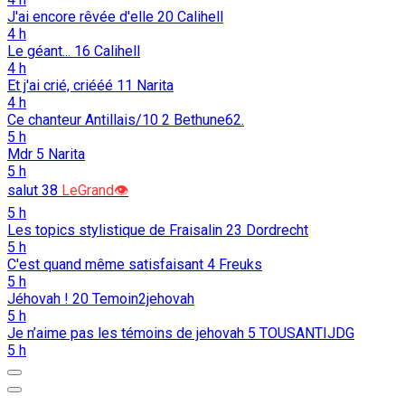
J'ai encore rêvée d'elle
20
Calihell
4 h
Le géant...
16
Calihell
4 h
Et j'ai crié, criééé
11
Narita
4 h
Ce chanteur Antillais/10
2
Bethune62.
5 h
Mdr
5
Narita
5 h
salut
38
LeGrand👁️
5 h
Les topics stylistique de Fraisalin
23
Dordrecht
5 h
C'est quand même satisfaisant
4
Freuks
5 h
Jéhovah !
20
Temoin2jehovah
5 h
Je n’aime pas les témoins de jehovah
5
TOUSANTIJDG
5 h