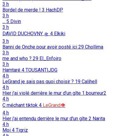
3 h
Bordel de merde !
3
HachDP
3 h
...
5
Divin
3 h
DAVID DUCHOVNY 🛸
4
Elkiki
3 h
Banni de Onche pour avoir posté ici
29
Chollima
3 h
me and who ?
29
El_Enfoiro
3 h
Hamtaré
4
TOUSANTIJDG
4 h
LeGrand je sais pas quoi choisir ?
19
Calihell
4 h
Hier j'ai violé derrière le mur d'un gîte
1
bourreur2
4 h
C méchant tiktok
4
LeGrand👁️
4 h
Hier j'ai entendu derrière le mur d'un gîte
2
Narita
4 h
Moi
4
Tigriz
4 h