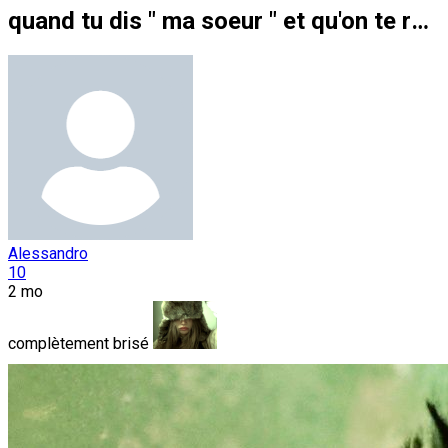
quand tu dis " ma soeur " et qu'on te répond pas
Alessandro
10
2 mo
complètement brisé