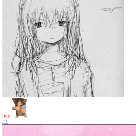
neij
11