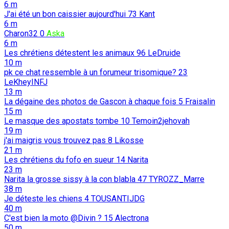
6 m
J'ai été un bon caissier aujourd'hui
73
Kant
6 m
Charon32
0
Aska
6 m
Les chrétiens détestent les animaux
96
LeDruide
10 m
pk ce chat ressemble à un forumeur trisomique?
23
LeKheyINFJ
13 m
La dégaine des photos de Gascon à chaque fois
5
Fraisalin
15 m
Le masque des apostats tombe
10
Temoin2jehovah
19 m
j'ai maigris vous trouvez pas
8
Likosse
21 m
Les chrétiens du fofo en sueur
14
Narita
23 m
Narita la grosse sissy à la con blabla
47
TYROZZ_Marre
38 m
Je déteste les chiens
4
TOUSANTIJDG
40 m
C'est bien la moto @Divin ?
15
Alectrona
50 m