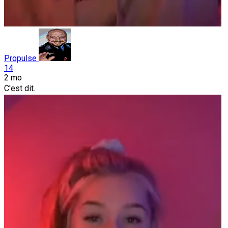
Propulse
14
2 mo
C'est dit.