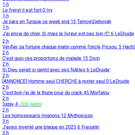
1 h
Le frerot il est fort
0
Ivy
1 h
Je pars en Turquie ce week end
13
Temoin2jehovah
1 h
J'ai envie de chier 💩️ mais le livreur est pas loin 📦️
6
LeDruide
2 h
Vérifier sa fortune chaque matin comme l’oncle Picsou.
5
Hach
2 h
C’est quoi ces proportions de malade
15
Divin
2 h
Si Dieu serait si gentil avec ses fidèles
6
LeDruide
2 h
[ANNONCE] Homme seul CHERCHE à rester seul
0
LeDruide
2 h
C'est bon j'ai de la thune pour du crack
45
Morfalou
2 h
3atay
4
JSB-gentil
2 h
Les homosexuels mignons
12
Mythopisse
3 h
J'avais inventé une blague en 2023
6
Fraisalin
3 h