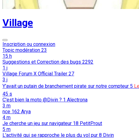
Village
Inscription ou connexion
Topic modération
23
15 h
Suggestions et Correction des bugs
2292
1 j
Village Forum X Official Trailer
27
3 j
Y’avait un putain de branchement pirate sur notre compteur
5
Le
45 s
C'est bien la moto @Divin ?
1
Alectrona
3 m
nce
162
Arya
4 m
Je cherche un jeu sur navigateur
18
PetitProut
5 m
L'activité qui se rapproche le plus du vol pur
8
Divin