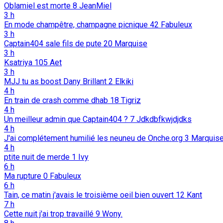
Oblamiel est morte
8
JeanMiel
3 h
En mode champêtre, champagne picnique
42
Fabuleux
3 h
Captain404 sale fils de pute
20
Marquise
3 h
Ksatriya
105
Aet
3 h
MJJ tu as boost Dany Brillant
2
Elkiki
4 h
En train de crash comme dhab
18
Tigriz
4 h
Un meilleur admin que Captain404 ?
7
Jdkdbfkwjdjdks
4 h
J'ai complétement humilié les neuneu de Onche.org
3
Marquis
4 h
ptite nuit de merde
1
Ivy
6 h
Ma rupture
0
Fabuleux
6 h
Tain, ce matin j'avais le troisième oeil bien ouvert
12
Kant
7 h
Cette nuit j'ai trop travaillé
9
Wony.