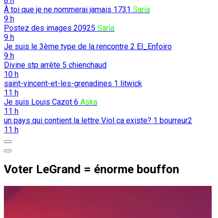
8 h
À toi que je ne nommerai jamais
1731
Saria
9 h
Postez des images
20925
Saria
9 h
Je suis le 3ème type de la rencontre
2
El_Enfoiro
9 h
Divine stp arrête
5
chienchaud
10 h
saint-vincent-et-les-grenadines
1
litwick
11 h
Je suis Louis Cazot
6
Aska
11 h
un pays qui contient la lettre Viol ca existe?
1
bourreur2
11 h
Voter LeGrand = énorme bouffon