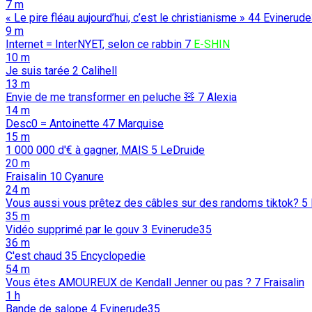
7 m
« Le pire fléau aujourd’hui, c’est le christianisme »
44
Evinerud
9 m
Internet = InterNYET, selon ce rabbin
7
E-SHIN
10 m
Je suis tarée
2
Calihell
13 m
Envie de me transformer en peluche 🧸
7
Alexia
14 m
Desc0 = Antoinette
47
Marquise
15 m
1 000 000 d'€ à gagner, MAIS
5
LeDruide
20 m
Fraisalin
10
Cyanure
24 m
Vous aussi vous prêtez des câbles sur des randoms tiktok?
5
35 m
Vidéo supprimé par le gouv
3
Evinerude35
36 m
C'est chaud
35
Encyclopedie
54 m
Vous êtes AMOUREUX de Kendall Jenner ou pas ?
7
Fraisalin
1 h
Bande de salope
4
Evinerude35