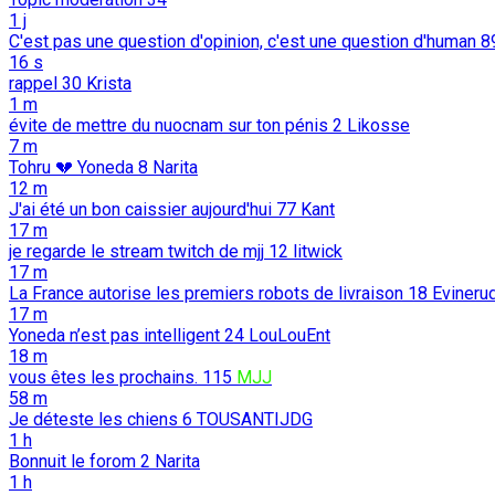
1 j
C'est pas une question d'opinion, c'est une question d'human
8
16 s
rappel
30
Krista
1 m
évite de mettre du nuocnam sur ton pénis
2
Likosse
7 m
Tohru 💔 Yoneda
8
Narita
12 m
J'ai été un bon caissier aujourd'hui
77
Kant
17 m
je regarde le stream twitch de mjj
12
litwick
17 m
La France autorise les premiers robots de livraison
18
Evineru
17 m
Yoneda n’est pas intelligent
24
LouLouEnt
18 m
vous êtes les prochains.
115
MJJ
58 m
Je déteste les chiens
6
TOUSANTIJDG
1 h
Bonnuit le forom
2
Narita
1 h