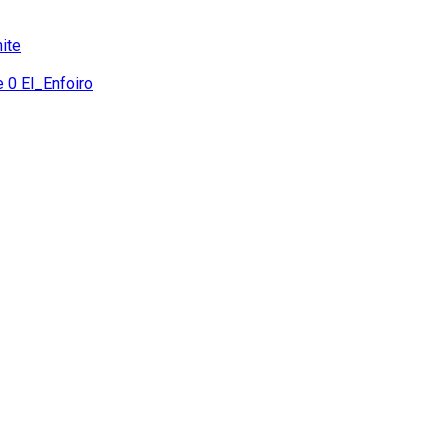
ite
e
0
El_Enfoiro