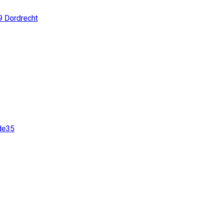
9
Dordrecht
de35