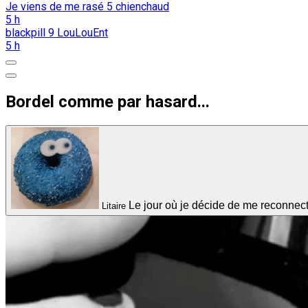
Je viens de me rasé
5
chienchaud
5 h
blackpill
9
LouLouEnt
5 h
Bordel comme par hasard...
Le jour où je décide de me reconnect
Litaire