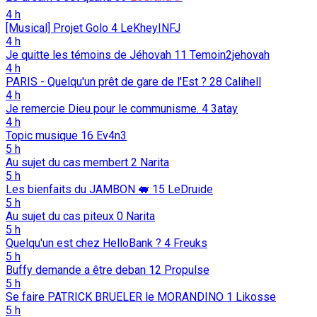
4 h
[Musical] Projet Golo
4
LeKheyINFJ
4 h
Je quitte les témoins de Jéhovah
11
Temoin2jehovah
4 h
PARIS - Quelqu'un prêt de gare de l'Est ?
28
Calihell
4 h
Je remercie Dieu pour le communisme.
4
3atay
4 h
Topic musique
16
Ev4n3
5 h
Au sujet du cas membert
2
Narita
5 h
Les bienfaits du JAMBON 🐖️
15
LeDruide
5 h
Au sujet du cas piteux
0
Narita
5 h
Quelqu'un est chez HelloBank ?
4
Freuks
5 h
Buffy demande a être deban
12
Propulse
5 h
Se faire PATRICK BRUELER le MORANDINO
1
Likosse
5 h