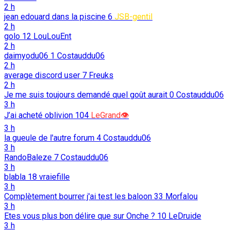
2 h
jean edouard dans la piscine
6
JSB-gentil
2 h
golo
12
LouLouEnt
2 h
daimyodu06
1
Costauddu06
2 h
average discord user
7
Freuks
2 h
Je me suis toujours demandé quel goût aurait
0
Costauddu06
3 h
J’ai acheté oblivion
104
LeGrand👁️
3 h
la gueule de l'autre forum
4
Costauddu06
3 h
RandoBaleze
7
Costauddu06
3 h
blabla
18
vraiefille
3 h
Complètement bourrer j'ai test les baloon
33
Morfalou
3 h
Etes vous plus bon délire que sur Onche ?
10
LeDruide
3 h