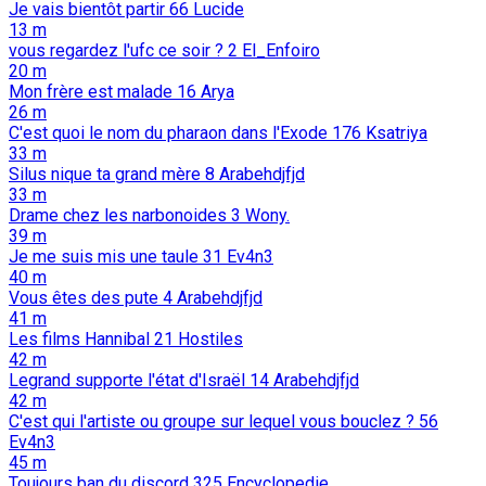
Je vais bientôt partir
66
Lucide
13 m
vous regardez l'ufc ce soir ?
2
El_Enfoiro
20 m
Mon frère est malade
16
Arya
26 m
C'est quoi le nom du pharaon dans l'Exode
176
Ksatriya
33 m
Silus nique ta grand mère
8
Arabehdjfjd
33 m
Drame chez les narbonoides
3
Wony.
39 m
Je me suis mis une taule
31
Ev4n3
40 m
Vous êtes des pute
4
Arabehdjfjd
41 m
Les films Hannibal
21
Hostiles
42 m
Legrand supporte l'état d'Israël
14
Arabehdjfjd
42 m
C'est qui l'artiste ou groupe sur lequel vous bouclez ?
56
Ev4n3
45 m
Toujours ban du discord
325
Encyclopedie