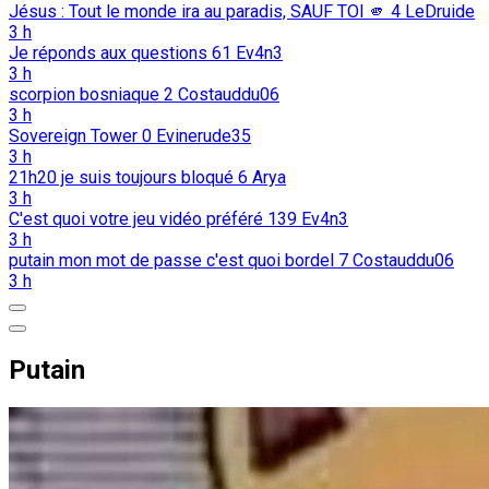
Jésus : Tout le monde ira au paradis, SAUF TOI 🫵️
4
LeDruide
3 h
Je réponds aux questions
61
Ev4n3
3 h
scorpion bosniaque
2
Costauddu06
3 h
Sovereign Tower
0
Evinerude35
3 h
21h20 je suis toujours bloqué
6
Arya
3 h
C'est quoi votre jeu vidéo préféré
139
Ev4n3
3 h
putain mon mot de passe c'est quoi bordel
7
Costauddu06
3 h
Putain