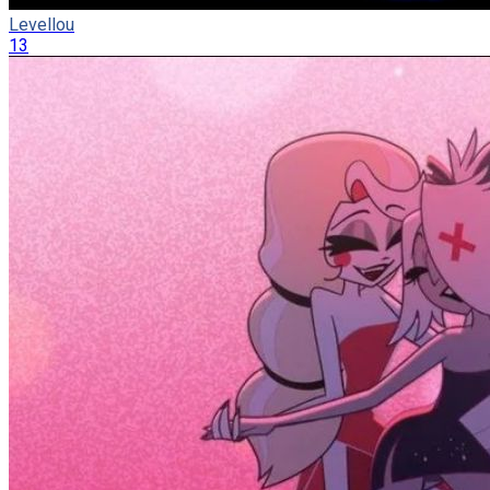
Levellou
13