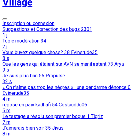
Village
Inscription ou connexion
Suggestions et Correction des bugs
2301
1 j
Topic modération
34
2 j
Vous buvez quelque chose?
38
Evinerude35
8 s
Que les gens qui étaient sur AVN se manifestent
73
Arya
9 s
Je suis plus ban
56
Propulse
32 s
« On n’aime pas trop les nègres » : une gendarme dénonce
0
Evinerude35
4 m
repose en paix kadhafi
54
Costauddu06
5 m
Le testage a résolu son premier bogue
1
Tigriz
7 m
J'aimerais bien voir
35
Jivus
8 m