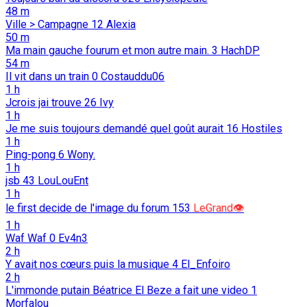
48 m
Ville > Campagne
12
Alexia
50 m
Ma main gauche fourum et mon autre main.
3
HachDP
54 m
Il vit dans un train
0
Costauddu06
1 h
Jcrois jai trouve
26
Ivy
1 h
Je me suis toujours demandé quel goût aurait
16
Hostiles
1 h
Ping-pong
6
Wony.
1 h
jsb
43
LouLouEnt
1 h
le first decide de l'image du forum
153
LeGrand👁️
1 h
Waf Waf
0
Ev4n3
2 h
Y avait nos cœurs puis la musique
4
El_Enfoiro
2 h
L'immonde putain Béatrice El Beze a fait une video
1
Morfalou