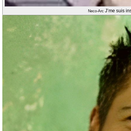
J’me suis in
Neco-Arc