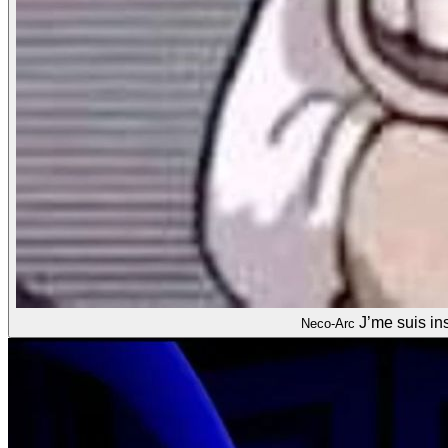
J’me suis in
Neco-Arc