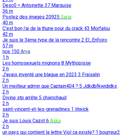
Desc0 = Antoinette
37
Marquise
36 m
Postez des images
20925
Saria
40 m
C'est bon j'ai de la thune pour du crack
43
Morfalou
42 m
Je suis le 3ème type de la rencontre
2
El_Enfoiro
57 m
nce
150
Arya
1 h
Les homosexuels mignons
8
Mythopisse
2 h
J'avais inventé une blague en 2023
3
Fraisalin
2 h
Un meilleur admin que Captain404 ?
5
Jdkdbfkwjdjdks
2 h
Divine stp arrête
5
chienchaud
2 h
saint-vincent-et-les-grenadines
1
litwick
2 h
Je suis Louis Cazot
6
Aska
2 h
un pays qui contient la lettre Viol ca existe?
1
bourreur2