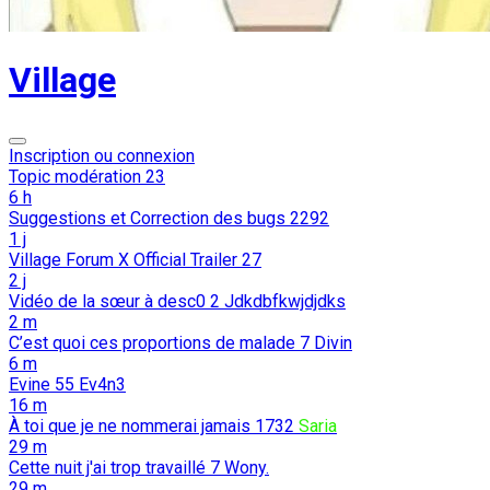
Village
Inscription ou connexion
Topic modération
23
6 h
Suggestions et Correction des bugs
2292
1 j
Village Forum X Official Trailer
27
2 j
Vidéo de la sœur à desc0
2
Jdkdbfkwjdjdks
2 m
C’est quoi ces proportions de malade
7
Divin
6 m
Evine
55
Ev4n3
16 m
À toi que je ne nommerai jamais
1732
Saria
29 m
Cette nuit j'ai trop travaillé
7
Wony.
29 m