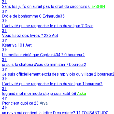
2 h
Sans les juifs on aurait pas le droit de circoncire
6
E-SHIN
3 h
Drôle de bonhomme
0
Evinerude35
3 h
L'activité qui se rapproche le plus du vol pur
7
Divin
3 h
Vous lisez des livres ?
226
Aet
3 h
Ksatriya
101
Aet
3 h
Un meilleur violé que Captain404 ?
0
bourreur2
3 h
je suis le château d'eau de mimizan
7
bourreur2
3 h
Je suis officiellement exclu des mp viols du village
2
bourreur
3 h
L'activité qui se rapproche le plus du viol pur
1
bourreur2
3 h
legrand met moi modo stp je suis actif
68
Aska
4 h
Ptdr c'est quoi ça
23
Arya
4 h
un pays qui contient la lettre D ca existe?
11
TOUSANTIJDG