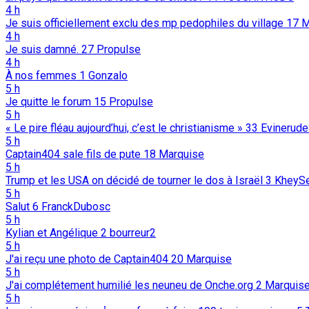
4 h
Je suis officiellement exclu des mp pedophiles du village
17
M
4 h
Je suis damné.
27
Propulse
4 h
À nos femmes
1
Gonzalo
5 h
Je quitte le forum
15
Propulse
5 h
« Le pire fléau aujourd’hui, c’est le christianisme »
33
Evinerud
5 h
Captain404 sale fils de pute
18
Marquise
5 h
Trump et les USA on décidé de tourner le dos à Israël
3
KheyS
5 h
Salut
6
FranckDubosc
5 h
Kylian et Angélique
2
bourreur2
5 h
J'ai reçu une photo de Captain404
20
Marquise
5 h
J'ai complétement humilié les neuneu de Onche.org
2
Marquis
5 h