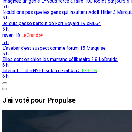
Imaginez un génie 🧞 vous force à faire 100 topics par jours
5
5 h
N'oublions pas que les gens qui insultent Adolf Hitler
3
Marqui
5 h
Je suis passe partout de Fort Boyard
19
xMu64
5 h
raven
18
LeGrand👁️
5 h
L'avebar c'est suspect comme forum
15
Marquise
5 h
Elles sont en chien les mamans célibataire ?
8
LeDruide
6 h
Internet = InterNYET, selon ce rabbin
5
E-SHIN
6 h
J'ai voté pour Propulse