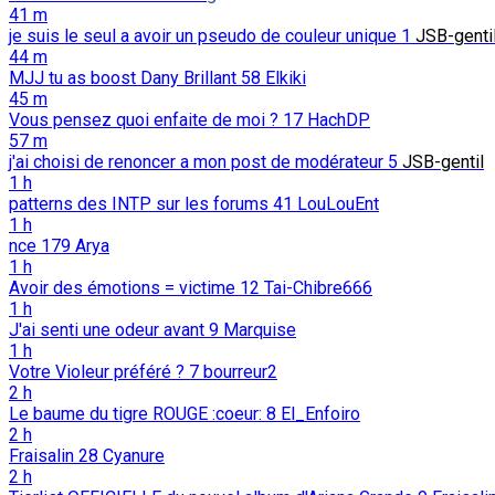
41 m
je suis le seul a avoir un pseudo de couleur unique
1
JSB-genti
44 m
MJJ tu as boost Dany Brillant
58
Elkiki
45 m
Vous pensez quoi enfaite de moi ?
17
HachDP
57 m
j'ai choisi de renoncer a mon post de modérateur
5
JSB-gentil
1 h
patterns des INTP sur les forums
41
LouLouEnt
1 h
nce
179
Arya
1 h
Avoir des émotions = victime
12
Tai-Chibre666
1 h
J'ai senti une odeur avant
9
Marquise
1 h
Votre Violeur préféré ?
7
bourreur2
2 h
Le baume du tigre ROUGE :coeur:
8
El_Enfoiro
2 h
Fraisalin
28
Cyanure
2 h