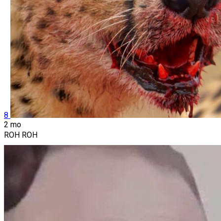
8
2 mo
ROH ROH