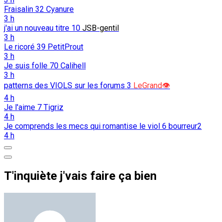
Fraisalin
32
Cyanure
3 h
j'ai un nouveau titre
10
JSB-gentil
3 h
Le ricoré
39
PetitProut
3 h
Je suis folle
70
Calihell
3 h
patterns des VIOLS sur les forums
3
LeGrand👁️
4 h
Je l'aime
7
Tigriz
4 h
Je comprends les mecs qui romantise le viol
6
bourreur2
4 h
T'inquiète j'vais faire ça bien