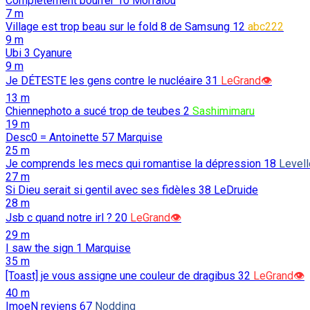
Complètement bourrer
10
Morfalou
7 m
Village est trop beau sur le fold 8 de Samsung
12
abc222
9 m
Ubi
3
Cyanure
9 m
Je DÉTESTE les gens contre le nucléaire
31
LeGrand👁️
13 m
Chiennephoto a sucé trop de teubes
2
Sashimimaru
19 m
Desc0 = Antoinette
57
Marquise
25 m
Je comprends les mecs qui romantise la dépression
18
Levell
27 m
Si Dieu serait si gentil avec ses fidèles
38
LeDruide
28 m
Jsb c quand notre irl ?
20
LeGrand👁️
29 m
I saw the sign
1
Marquise
35 m
[Toast] je vous assigne une couleur de dragibus
32
LeGrand👁️
40 m
ImoeN reviens
67
Nodding