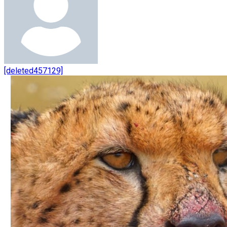
[deleted457129]