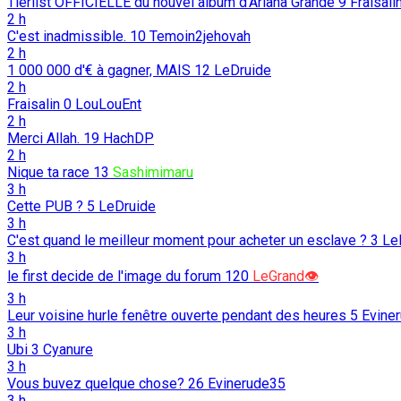
Tierlist OFFICIELLE du nouvel album d'Ariana Grande
9
Fraisali
2 h
C'est inadmissible.
10
Temoin2jehovah
2 h
1 000 000 d'€ à gagner, MAIS
12
LeDruide
2 h
Fraisalin
0
LouLouEnt
2 h
Merci Allah.
19
HachDP
2 h
Nique ta race
13
Sashimimaru
3 h
Cette PUB ?
5
LeDruide
3 h
C'est quand le meilleur moment pour acheter un esclave ?
3
Le
3 h
le first decide de l'image du forum
120
LeGrand👁️
3 h
Leur voisine hurle fenêtre ouverte pendant des heures
5
Evine
3 h
Ubi
3
Cyanure
3 h
Vous buvez quelque chose?
26
Evinerude35
3 h