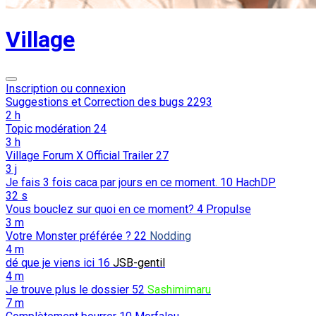
Village
Inscription ou connexion
Suggestions et Correction des bugs
2293
2 h
Topic modération
24
3 h
Village Forum X Official Trailer
27
3 j
Je fais 3 fois caca par jours en ce moment.
10
HachDP
32 s
Vous bouclez sur quoi en ce moment?
4
Propulse
3 m
Votre Monster préférée ?
22
Nodding
4 m
dé que je viens ici
16
JSB-gentil
4 m
Je trouve plus le dossier
52
Sashimimaru
7 m