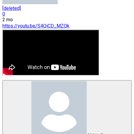
[deleted]
0
2 mo
https://youtu.be/S4QiCD_MZQk