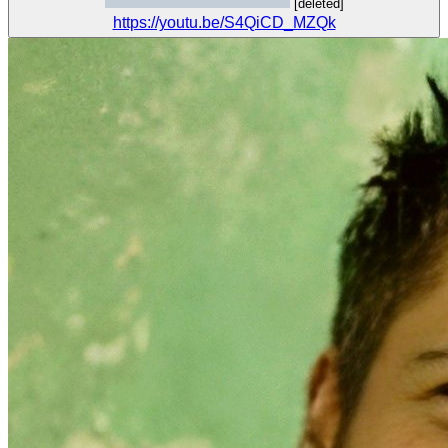
[deleted]
https://youtu.be/S4QiCD_MZQk