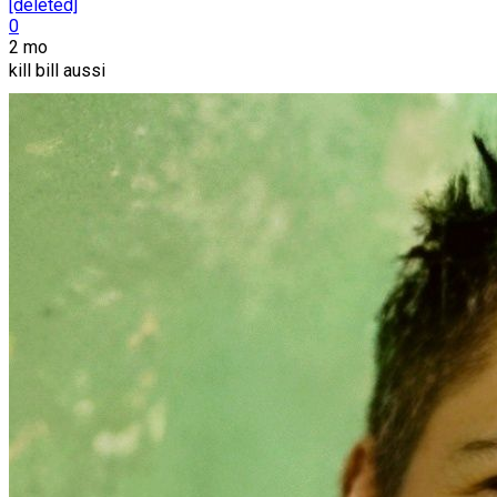
[deleted]
0
2 mo
kill bill aussi