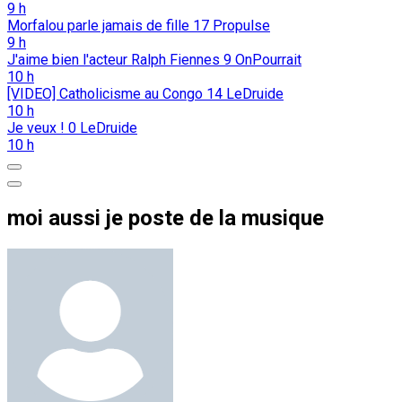
9 h
Morfalou parle jamais de fille
17
Propulse
9 h
J'aime bien l'acteur Ralph Fiennes
9
OnPourrait
10 h
[VIDEO] Catholicisme au Congo
14
LeDruide
10 h
Je veux !
0
LeDruide
10 h
moi aussi je poste de la musique