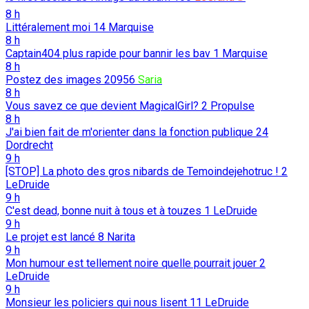
8 h
Littéralement moi
14
Marquise
8 h
Captain404 plus rapide pour bannir les bav
1
Marquise
8 h
Postez des images
20956
Saria
8 h
Vous savez ce que devient MagicalGirl?
2
Propulse
8 h
J'ai bien fait de m'orienter dans la fonction publique
24
Dordrecht
9 h
[STOP] La photo des gros nibards de Temoindejehotruc !
2
LeDruide
9 h
C'est dead, bonne nuit à tous et à touzes
1
LeDruide
9 h
Le projet est lancé
8
Narita
9 h
Mon humour est tellement noire quelle pourrait jouer
2
LeDruide
9 h
Monsieur les policiers qui nous lisent
11
LeDruide