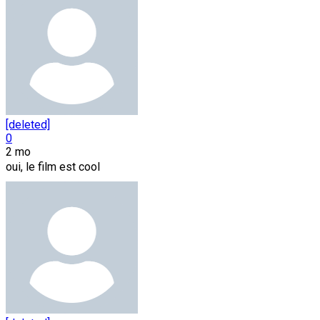
[deleted]
0
2 mo
oui, le film est cool