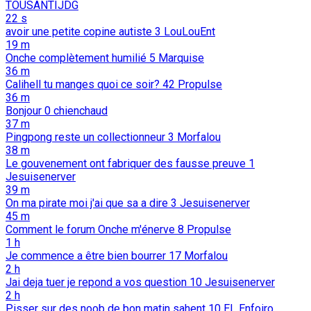
TOUSANTIJDG
22 s
avoir une petite copine autiste
3
LouLouEnt
19 m
Onche complètement humilié
5
Marquise
36 m
Calihell tu manges quoi ce soir?
42
Propulse
36 m
Bonjour
0
chienchaud
37 m
Pingpong reste un collectionneur
3
Morfalou
38 m
Le gouvenement ont fabriquer des fausse preuve
1
Jesuisenerver
39 m
On ma pirate moi j'ai que sa a dire
3
Jesuisenerver
45 m
Comment le forum Onche m'énerve
8
Propulse
1 h
Je commence a être bien bourrer
17
Morfalou
2 h
Jai deja tuer je repond a vos question
10
Jesuisenerver
2 h
Pisser sur des noob de bon matin sahent
10
El_Enfoiro