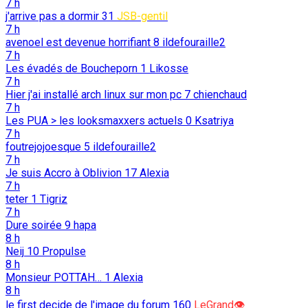
7 h
j'arrive pas a dormir
31
JSB-gentil
7 h
avenoel est devenue horrifiant
8
ildefouraille2
7 h
Les évadés de Boucheporn
1
Likosse
7 h
Hier j'ai installé arch linux sur mon pc
7
chienchaud
7 h
Les PUA > les looksmaxxers actuels
0
Ksatriya
7 h
foutrejojoesque
5
ildefouraille2
7 h
Je suis Accro à Oblivion
17
Alexia
7 h
teter
1
Tigriz
7 h
Dure soirée
9
hapa
8 h
Neij
10
Propulse
8 h
Monsieur POTTAH…
1
Alexia
8 h
le first decide de l'image du forum
160
LeGrand👁️