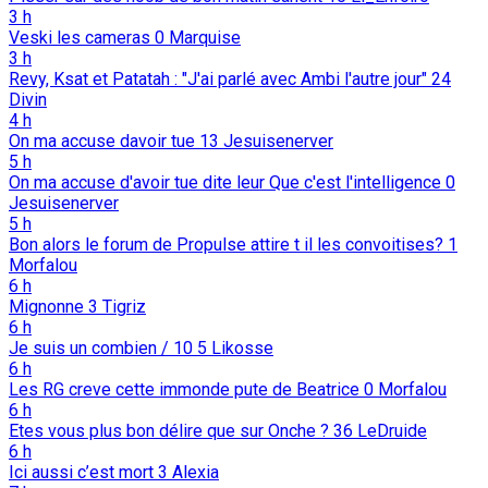
3 h
Veski les cameras
0
Marquise
3 h
Revy, Ksat et Patatah : "J'ai parlé avec Ambi l'autre jour"
24
Divin
4 h
On ma accuse davoir tue
13
Jesuisenerver
5 h
On ma accuse d'avoir tue dite leur Que c'est l'intelligence
0
Jesuisenerver
5 h
Bon alors le forum de Propulse attire t il les convoitises?
1
Morfalou
6 h
Mignonne
3
Tigriz
6 h
Je suis un combien / 10
5
Likosse
6 h
Les RG creve cette immonde pute de Beatrice
0
Morfalou
6 h
Etes vous plus bon délire que sur Onche ?
36
LeDruide
6 h
Ici aussi c’est mort
3
Alexia