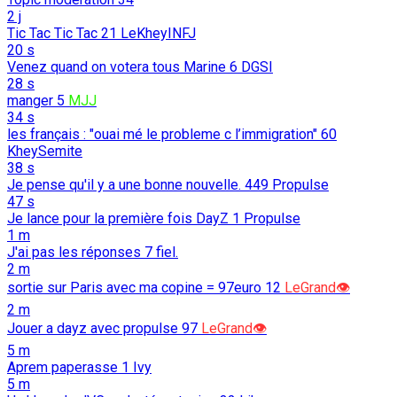
2 j
Tic Tac Tic Tac
21
LeKheyINFJ
20 s
Venez quand on votera tous Marine
6
DGSI
28 s
manger
5
MJJ
34 s
les français : "ouai mé le probleme c l’immigration"
60
KheySemite
38 s
Je pense qu'il y a une bonne nouvelle.
449
Propulse
47 s
Je lance pour la première fois DayZ
1
Propulse
1 m
J'ai pas les réponses
7
fiel.
2 m
sortie sur Paris avec ma copine = 97euro
12
LeGrand👁️
2 m
Jouer a dayz avec propulse
97
LeGrand👁️
5 m
Aprem paperasse
1
Ivy
5 m