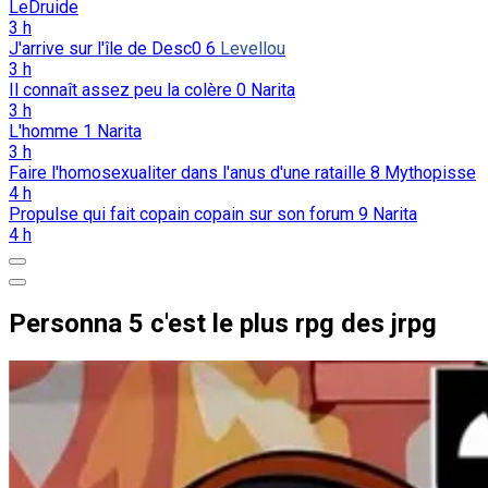
LeDruide
3 h
J'arrive sur l'île de Desc0
6
Levellou
3 h
Il connaît assez peu la colère
0
Narita
3 h
L'homme
1
Narita
3 h
Faire l'homosexualiter dans l'anus d'une rataille
8
Mythopisse
4 h
Propulse qui fait copain copain sur son forum
9
Narita
4 h
Personna 5 c'est le plus rpg des jrpg