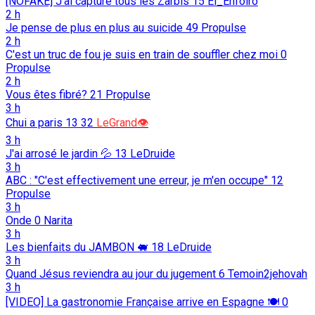
[NOFAKE] J'ai capturé tous les Zarbis
15
El_Enfoiro
2 h
Je pense de plus en plus au suicide
49
Propulse
2 h
C'est un truc de fou je suis en train de souffler chez moi
0
Propulse
2 h
Vous êtes fibré?
21
Propulse
3 h
Chui a paris 13
32
LeGrand👁️
3 h
J'ai arrosé le jardin 💦
13
LeDruide
3 h
ABC : "C'est effectivement une erreur, je m'en occupe"
12
Propulse
3 h
Onde
0
Narita
3 h
Les bienfaits du JAMBON 🐖️
18
LeDruide
3 h
Quand Jésus reviendra au jour du jugement
6
Temoin2jehovah
3 h
[VIDEO] La gastronomie Française arrive en Espagne 🍽️
0