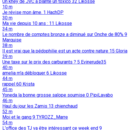
Un khey de JVC a planté un toxico
32
Likosse
10 m
Je révise mon âme.
1
HachDP
30 m
Ma vie depuis 10 ans :
11
Likosse
34 m
Le nombre de comptes bronze a diminué sur Onche de 80%
9
Marquise
38 m
Il est vrai que la pédophilie est un acte contre nature
15
Gloria
39 m
Une taxe sur le prix des carburants ?
5
Evinerude35
40 m
amelia m'a débloquer
6
Likosse
44 m
rappel
60
Krista
45 m
Yoneda la bonne grosse salope soumise
0
PipiLavabo
46 m
Haul du jour les Zamis
13
chienchaud
52 m
Moi et le gang
9
TYROZZ_Marre
54 m
L'office des TJ va être intéressant ce week end
9