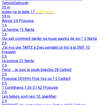
Temoin2jehovah
55 m
putain j'ai la dalle
17
JSB-gentil
59 m
Alexia.
24
Propulse
1 h
La femme
15
Narita
1 h
Qui sait comment garder sa muse auprès de soi ?
3
Narita
2 h
J'ai mis une TARTE à Dieu pendant un trip à la DMT
10
Fraisalin
2 h
La poésie
23
Narita
2 h
Paris - Je suis la seule blanche
28
Calihell
2 h
Propulse OOHHH Prop t'es où ?
5
Calihell
2 h
1 Corinthiens 1:26-31
62
Propulse
2 h
Les bébés sont nés
10
JeanMiel
2 h