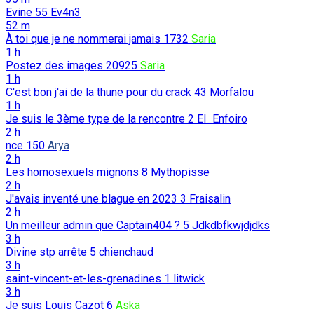
Evine
55
Ev4n3
52 m
À toi que je ne nommerai jamais
1732
Saria
1 h
Postez des images
20925
Saria
1 h
C'est bon j'ai de la thune pour du crack
43
Morfalou
1 h
Je suis le 3ème type de la rencontre
2
El_Enfoiro
2 h
nce
150
Arya
2 h
Les homosexuels mignons
8
Mythopisse
2 h
J'avais inventé une blague en 2023
3
Fraisalin
2 h
Un meilleur admin que Captain404 ?
5
Jdkdbfkwjdjdks
3 h
Divine stp arrête
5
chienchaud
3 h
saint-vincent-et-les-grenadines
1
litwick
3 h
Je suis Louis Cazot
6
Aska