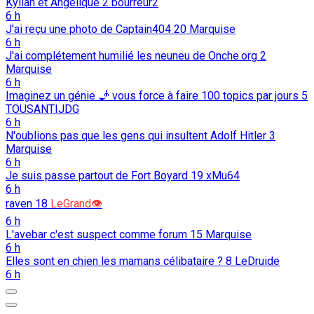
Kylian et Angélique
2
bourreur2
6 h
J'ai reçu une photo de Captain404
20
Marquise
6 h
J'ai complétement humilié les neuneu de Onche.org
2
Marquise
6 h
Imaginez un génie 🧞 vous force à faire 100 topics par jours
5
TOUSANTIJDG
6 h
N'oublions pas que les gens qui insultent Adolf Hitler
3
Marquise
6 h
Je suis passe partout de Fort Boyard
19
xMu64
6 h
raven
18
LeGrand👁️
6 h
L'avebar c'est suspect comme forum
15
Marquise
6 h
Elles sont en chien les mamans célibataire ?
8
LeDruide
6 h