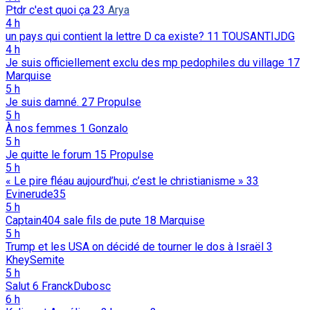
Ptdr c'est quoi ça
23
Arya
4 h
un pays qui contient la lettre D ca existe?
11
TOUSANTIJDG
4 h
Je suis officiellement exclu des mp pedophiles du village
17
Marquise
5 h
Je suis damné.
27
Propulse
5 h
À nos femmes
1
Gonzalo
5 h
Je quitte le forum
15
Propulse
5 h
« Le pire fléau aujourd’hui, c’est le christianisme »
33
Evinerude35
5 h
Captain404 sale fils de pute
18
Marquise
5 h
Trump et les USA on décidé de tourner le dos à Israël
3
KheySemite
5 h
Salut
6
FranckDubosc
6 h