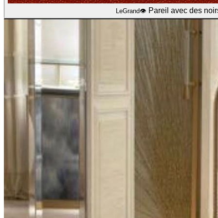
Pareil avec des noi
LeGrand👁️