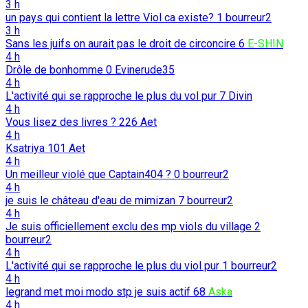
3 h
un pays qui contient la lettre Viol ca existe?
1
bourreur2
3 h
Sans les juifs on aurait pas le droit de circoncire
6
E-SHIN
4 h
Drôle de bonhomme
0
Evinerude35
4 h
L'activité qui se rapproche le plus du vol pur
7
Divin
4 h
Vous lisez des livres ?
226
Aet
4 h
Ksatriya
101
Aet
4 h
Un meilleur violé que Captain404 ?
0
bourreur2
4 h
je suis le château d'eau de mimizan
7
bourreur2
4 h
Je suis officiellement exclu des mp viols du village
2
bourreur2
4 h
L'activité qui se rapproche le plus du viol pur
1
bourreur2
4 h
legrand met moi modo stp je suis actif
68
Aska
4 h