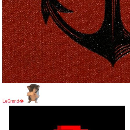
LeGrand👁️