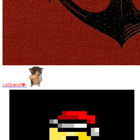
LeGrand👁️