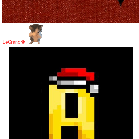
LeGrand👁️