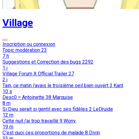
Village
Inscription ou connexion
Topic modération
23
7 h
Suggestions et Correction des bugs
2292
1 j
Village Forum X Official Trailer
27
2 j
Tain, ce matin j'avais le troisième oeil bien ouvert
3
Kant
10 s
Desc0 = Antoinette
38
Marquise
8 m
Si Dieu serait si gentil avec ses fidèles
2
LeDruide
12 m
Cette nuit j'ai trop travaillé
9
Wony.
19 m
C’est quoi ces proportions de malade
8
Divin
35 m