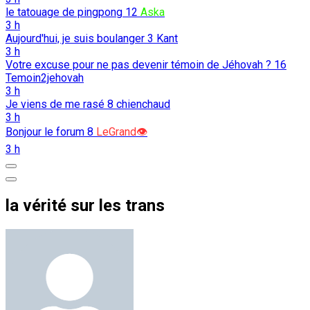
le tatouage de pingpong
12
Aska
3 h
Aujourd'hui, je suis boulanger
3
Kant
3 h
Votre excuse pour ne pas devenir témoin de Jéhovah ?
16
Temoin2jehovah
3 h
Je viens de me rasé
8
chienchaud
3 h
Bonjour le forum
8
LeGrand👁️
3 h
la vérité sur les trans