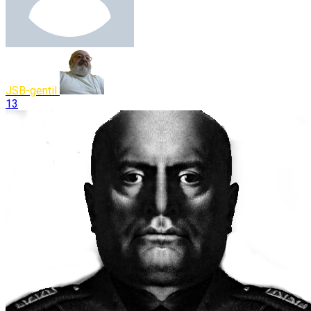
JSB-gentil
13