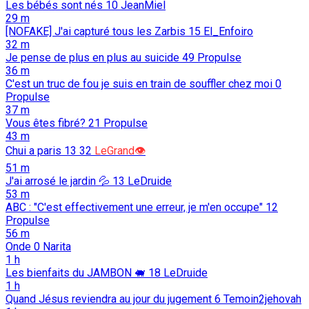
Les bébés sont nés
10
JeanMiel
29 m
[NOFAKE] J'ai capturé tous les Zarbis
15
El_Enfoiro
32 m
Je pense de plus en plus au suicide
49
Propulse
36 m
C'est un truc de fou je suis en train de souffler chez moi
0
Propulse
37 m
Vous êtes fibré?
21
Propulse
43 m
Chui a paris 13
32
LeGrand👁️
51 m
J'ai arrosé le jardin 💦
13
LeDruide
53 m
ABC : "C'est effectivement une erreur, je m'en occupe"
12
Propulse
56 m
Onde
0
Narita
1 h
Les bienfaits du JAMBON 🐖️
18
LeDruide
1 h
Quand Jésus reviendra au jour du jugement
6
Temoin2jehovah