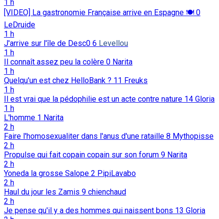
1 h
[VIDEO] La gastronomie Française arrive en Espagne 🍽️
0
LeDruide
1 h
J'arrive sur l'île de Desc0
6
Levellou
1 h
Il connaît assez peu la colère
0
Narita
1 h
Quelqu'un est chez HelloBank ?
11
Freuks
1 h
Il est vrai que la pédophilie est un acte contre nature
14
Gloria
1 h
L'homme
1
Narita
2 h
Faire l'homosexualiter dans l'anus d'une rataille
8
Mythopisse
2 h
Propulse qui fait copain copain sur son forum
9
Narita
2 h
Yoneda la grosse Salope
2
PipiLavabo
2 h
Haul du jour les Zamis
9
chienchaud
2 h
Je pense qu'il y a des hommes qui naissent bons
13
Gloria