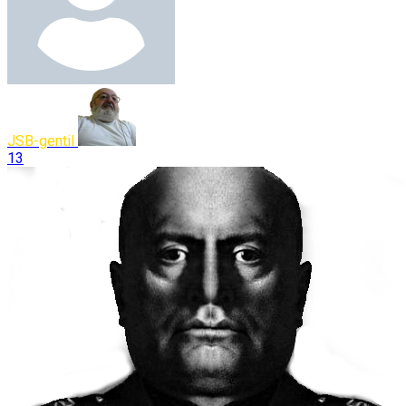
JSB-gentil
13