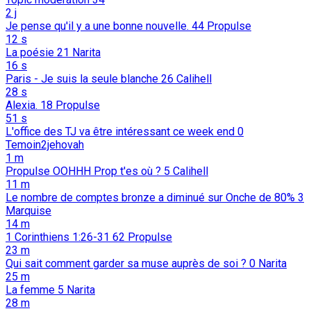
2 j
Je pense qu'il y a une bonne nouvelle.
44
Propulse
12 s
La poésie
21
Narita
16 s
Paris - Je suis la seule blanche
26
Calihell
28 s
Alexia.
18
Propulse
51 s
L'office des TJ va être intéressant ce week end
0
Temoin2jehovah
1 m
Propulse OOHHH Prop t'es où ?
5
Calihell
11 m
Le nombre de comptes bronze a diminué sur Onche de 80%
3
Marquise
14 m
1 Corinthiens 1:26-31
62
Propulse
23 m
Qui sait comment garder sa muse auprès de soi ?
0
Narita
25 m
La femme
5
Narita
28 m