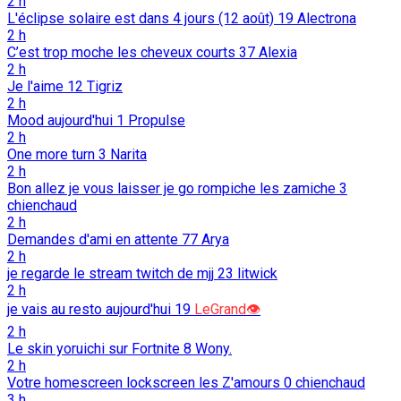
2 h
L'éclipse solaire est dans 4 jours (12 août)
19
Alectrona
2 h
C’est trop moche les cheveux courts
37
Alexia
2 h
Je l'aime
12
Tigriz
2 h
Mood aujourd'hui
1
Propulse
2 h
One more turn
3
Narita
2 h
Bon allez je vous laisser je go rompiche les zamiche
3
chienchaud
2 h
Demandes d'ami en attente
77
Arya
2 h
je regarde le stream twitch de mjj
23
litwick
2 h
je vais au resto aujourd'hui
19
LeGrand👁️
2 h
Le skin yoruichi sur Fortnite
8
Wony.
2 h
Votre homescreen lockscreen les Z'amours
0
chienchaud
3 h