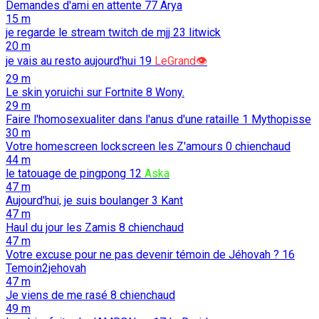
Demandes d'ami en attente
77
Arya
15 m
je regarde le stream twitch de mjj
23
litwick
20 m
je vais au resto aujourd'hui
19
LeGrand👁️
29 m
Le skin yoruichi sur Fortnite
8
Wony.
29 m
Faire l'homosexualiter dans l'anus d'une rataille
1
Mythopisse
30 m
Votre homescreen lockscreen les Z'amours
0
chienchaud
44 m
le tatouage de pingpong
12
Aska
47 m
Aujourd'hui, je suis boulanger
3
Kant
47 m
Haul du jour les Zamis
8
chienchaud
47 m
Votre excuse pour ne pas devenir témoin de Jéhovah ?
16
Temoin2jehovah
47 m
Je viens de me rasé
8
chienchaud
49 m