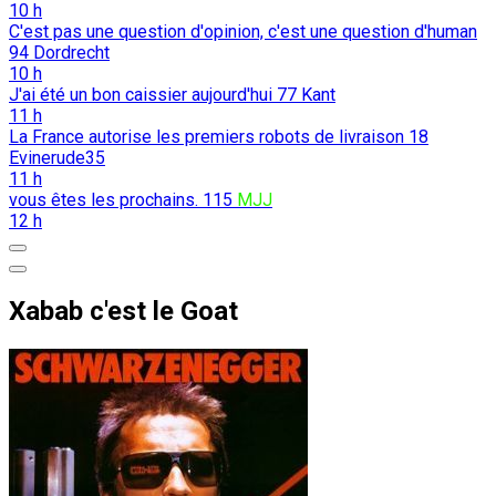
10 h
C'est pas une question d'opinion, c'est une question d'human
94
Dordrecht
10 h
J'ai été un bon caissier aujourd'hui
77
Kant
11 h
La France autorise les premiers robots de livraison
18
Evinerude35
11 h
vous êtes les prochains.
115
MJJ
12 h
Xabab c'est le Goat