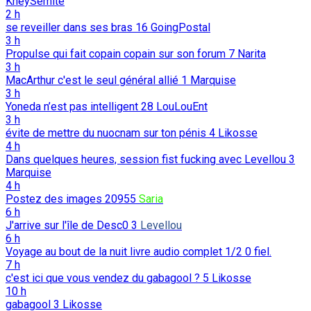
KheySemite
2 h
se reveiller dans ses bras
16
GoingPostal
3 h
Propulse qui fait copain copain sur son forum
7
Narita
3 h
MacArthur c'est le seul général allié
1
Marquise
3 h
Yoneda n’est pas intelligent
28
LouLouEnt
3 h
évite de mettre du nuocnam sur ton pénis
4
Likosse
4 h
Dans quelques heures, session fist fucking avec Levellou
3
Marquise
4 h
Postez des images
20955
Saria
6 h
J'arrive sur l'île de Desc0
3
Levellou
6 h
Voyage au bout de la nuit livre audio complet 1/2
0
fiel.
7 h
c'est ici que vous vendez du gabagool ?
5
Likosse
10 h
gabagool
3
Likosse