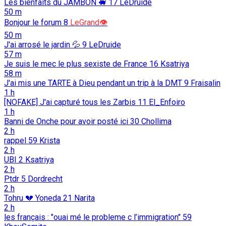
Les bienfaits du JAMBON 🐖️
17
LeDruide
50 m
Bonjour le forum
8
LeGrand👁️
50 m
J'ai arrosé le jardin 💦
9
LeDruide
57 m
Je suis le mec le plus sexiste de France
16
Ksatriya
58 m
J'ai mis une TARTE à Dieu pendant un trip à la DMT
9
Fraisalin
1 h
[NOFAKE] J'ai capturé tous les Zarbis
11
El_Enfoiro
1 h
Banni de Onche pour avoir posté ici
30
Chollima
2 h
rappel
59
Krista
2 h
UBI
2
Ksatriya
2 h
Ptdr
5
Dordrecht
2 h
Tohru 💔 Yoneda
21
Narita
2 h
les français : "ouai mé le probleme c l’immigration"
59