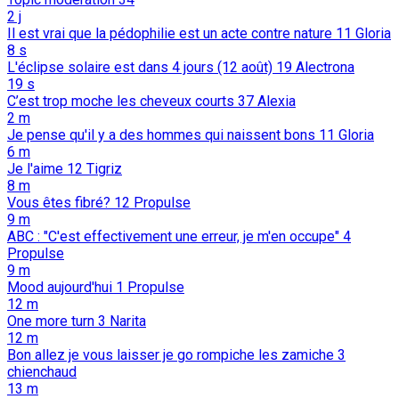
2 j
Il est vrai que la pédophilie est un acte contre nature
11
Gloria
8 s
L'éclipse solaire est dans 4 jours (12 août)
19
Alectrona
19 s
C’est trop moche les cheveux courts
37
Alexia
2 m
Je pense qu'il y a des hommes qui naissent bons
11
Gloria
6 m
Je l'aime
12
Tigriz
8 m
Vous êtes fibré?
12
Propulse
9 m
ABC : "C'est effectivement une erreur, je m'en occupe"
4
Propulse
9 m
Mood aujourd'hui
1
Propulse
12 m
One more turn
3
Narita
12 m
Bon allez je vous laisser je go rompiche les zamiche
3
chienchaud
13 m