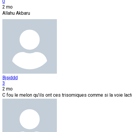
0
2 mo
Allahu Akbaru
Bjsjddd
3
2 mo
C fou le melon qu'ils ont ces trisomiques comme si la voie lact