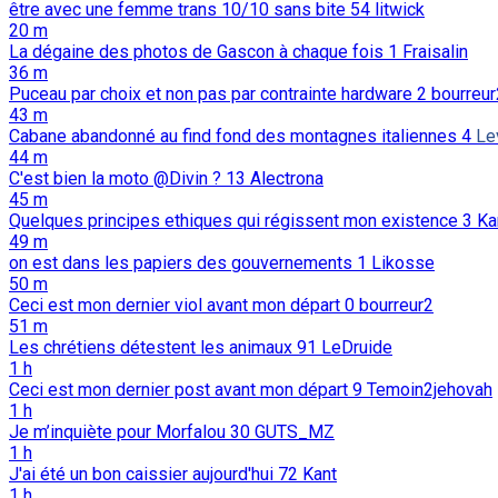
être avec une femme trans 10/10 sans bite
54
litwick
20 m
La dégaine des photos de Gascon à chaque fois
1
Fraisalin
36 m
Puceau par choix et non pas par contrainte hardware
2
bourreur
43 m
Cabane abandonné au find fond des montagnes italiennes
4
Le
44 m
C'est bien la moto @Divin ?
13
Alectrona
45 m
Quelques principes ethiques qui régissent mon existence
3
Ka
49 m
on est dans les papiers des gouvernements
1
Likosse
50 m
Ceci est mon dernier viol avant mon départ
0
bourreur2
51 m
Les chrétiens détestent les animaux
91
LeDruide
1 h
Ceci est mon dernier post avant mon départ
9
Temoin2jehovah
1 h
Je m’inquiète pour Morfalou
30
GUTS_MZ
1 h
J'ai été un bon caissier aujourd'hui
72
Kant
1 h