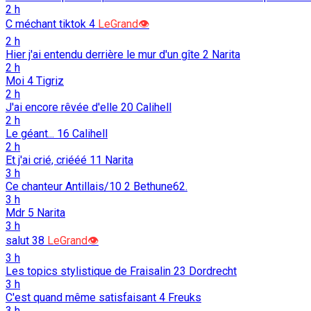
2 h
C méchant tiktok
4
LeGrand👁️
2 h
Hier j'ai entendu derrière le mur d'un gîte
2
Narita
2 h
Moi
4
Tigriz
2 h
J'ai encore rêvée d'elle
20
Calihell
2 h
Le géant...
16
Calihell
2 h
Et j'ai crié, criééé
11
Narita
3 h
Ce chanteur Antillais/10
2
Bethune62.
3 h
Mdr
5
Narita
3 h
salut
38
LeGrand👁️
3 h
Les topics stylistique de Fraisalin
23
Dordrecht
3 h
C'est quand même satisfaisant
4
Freuks
3 h