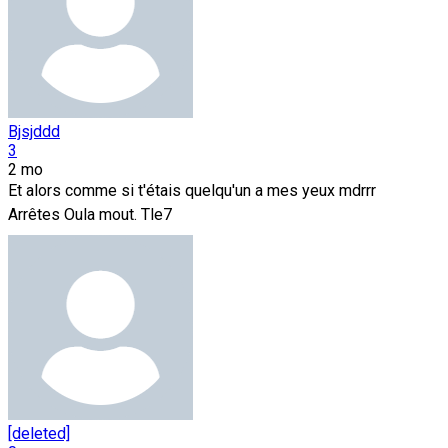
Bjsjddd
3
2 mo
Et alors comme si t'étais quelqu'un a mes yeux mdrrr
Arrêtes Oula mout. Tle7
[deleted]