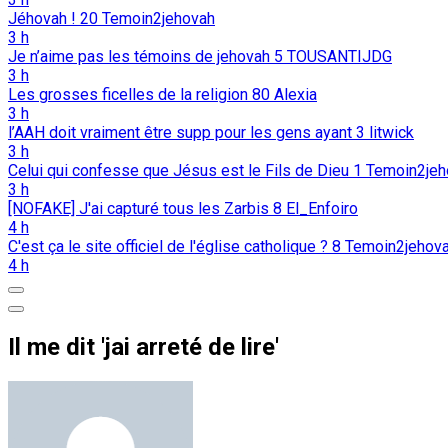
Jéhovah !
20
Temoin2jehovah
3 h
Je n’aime pas les témoins de jehovah
5
TOUSANTIJDG
3 h
Les grosses ficelles de la religion
80
Alexia
3 h
l’AAH doit vraiment être supp pour les gens ayant
3
litwick
3 h
Celui qui confesse que Jésus est le Fils de Dieu
1
Temoin2jeh
3 h
[NOFAKE] J'ai capturé tous les Zarbis
8
El_Enfoiro
4 h
C'est ça le site officiel de l'église catholique ?
8
Temoin2jehov
4 h
Il me dit 'jai arreté de lire'