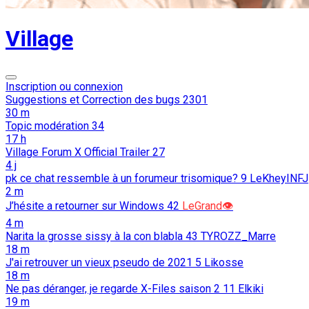
Village
Inscription ou connexion
Suggestions et Correction des bugs
2301
30 m
Topic modération
34
17 h
Village Forum X Official Trailer
27
4 j
pk ce chat ressemble à un forumeur trisomique?
9
LeKheyINFJ
2 m
J’hésite a retourner sur Windows
42
LeGrand👁️
4 m
Narita la grosse sissy à la con blabla
43
TYROZZ_Marre
18 m
J'ai retrouver un vieux pseudo de 2021
5
Likosse
18 m
Ne pas déranger, je regarde X-Files saison 2
11
Elkiki
19 m