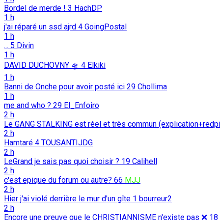
Bordel de merde !
3
HachDP
1 h
j'ai réparé un ssd ajrd
4
GoingPostal
1 h
...
5
Divin
1 h
DAVID DUCHOVNY 🛸
4
Elkiki
1 h
Banni de Onche pour avoir posté ici
29
Chollima
1 h
me and who ?
29
El_Enfoiro
2 h
Le GANG STALKING est réel et très commun (explication+redpi
2 h
Hamtaré
4
TOUSANTIJDG
2 h
LeGrand je sais pas quoi choisir ?
19
Calihell
2 h
c'est epique du forum ou autre?
66
MJJ
2 h
Hier j'ai violé derrière le mur d'un gîte
1
bourreur2
2 h
Encore une preuve que le CHRISTIANNISME n'existe pas ❌️
18