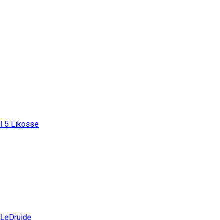
l
5
Likosse
LeDruide