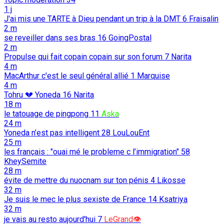
1 j
J'ai mis une TARTE à Dieu pendant un trip à la DMT
6
Fraisalin
2 m
se reveiller dans ses bras
16
GoingPostal
2 m
Propulse qui fait copain copain sur son forum
7
Narita
4 m
MacArthur c'est le seul général allié
1
Marquise
4 m
Tohru 💔 Yoneda
16
Narita
18 m
le tatouage de pingpong
11
Aska
24 m
Yoneda n’est pas intelligent
28
LouLouEnt
25 m
les français : "ouai mé le probleme c l’immigration"
58
KheySemite
28 m
évite de mettre du nuocnam sur ton pénis
4
Likosse
32 m
Je suis le mec le plus sexiste de France
14
Ksatriya
32 m
je vais au resto aujourd'hui
7
LeGrand👁️