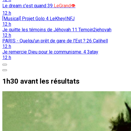
Le dream c’est quand
39
LeGrand👁️
12 h
[Musical] Projet Golo
4
LeKheyINFJ
12 h
Je quitte les témoins de Jéhovah
11
Temoin2jehovah
12 h
PARIS - Quelqu'un prêt de gare de l'Est ?
26
Calihell
12 h
Je remercie Dieu pour le communisme.
4
3atay
12 h
1h30 avant les résultats