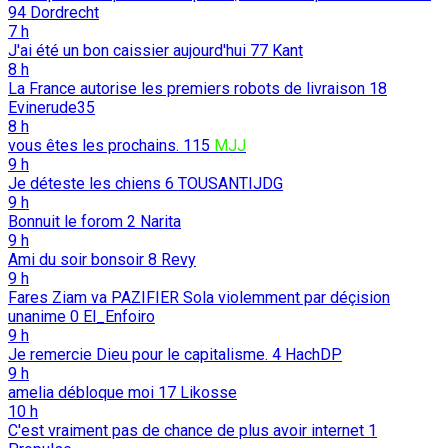
94
Dordrecht
7 h
J'ai été un bon caissier aujourd'hui
77
Kant
8 h
La France autorise les premiers robots de livraison
18
Evinerude35
8 h
vous êtes les prochains.
115
MJJ
9 h
Je déteste les chiens
6
TOUSANTIJDG
9 h
Bonnuit le forom
2
Narita
9 h
Ami du soir bonsoir
8
Revy
9 h
Fares Ziam va PAZIFIER Sola violemment par déçision
unanime
0
El_Enfoiro
9 h
Je remercie Dieu pour le capitalisme.
4
HachDP
9 h
amelia débloque moi
17
Likosse
10 h
C'est vraiment pas de chance de plus avoir internet
1