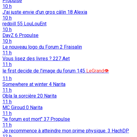
Propulse
10 h
J’ai juste envie d’un gros câlin
18
Alexia
10 h
redpill
55
LouLouEnt
10 h
DayZ
6
Propulse
10 h
Le nouveau logo du Forum
2
Fraisalin
11 h
Vous lisez des livres ?
227
Aet
11 h
le first decide de l'image du forum
145
LeGrand👁️
11 h
Somewhere at winter
4
Narita
11 h
Obla la sorcière
20
Narita
11 h
MC Giroud
0
Narita
11 h
"le forum est mort"
37
Propulse
11 h
Je recommence à atteindre mon prime physique.
3
HachDP
12 h