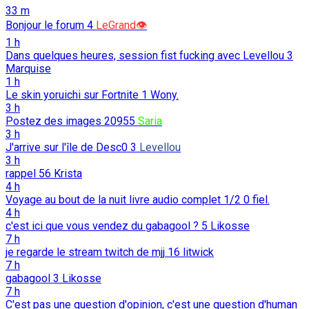
33 m
Bonjour le forum
4
LeGrand👁️
1 h
Dans quelques heures, session fist fucking avec Levellou
3
Marquise
1 h
Le skin yoruichi sur Fortnite
1
Wony.
3 h
Postez des images
20955
Saria
3 h
J'arrive sur l'île de Desc0
3
Levellou
3 h
rappel
56
Krista
4 h
Voyage au bout de la nuit livre audio complet 1/2
0
fiel.
4 h
c'est ici que vous vendez du gabagool ?
5
Likosse
7 h
je regarde le stream twitch de mjj
16
litwick
7 h
gabagool
3
Likosse
7 h
C'est pas une question d'opinion, c'est une question d'human